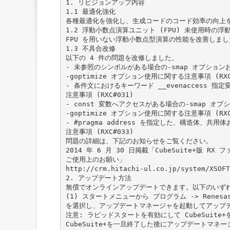
1. リビジョンアップ内容
1.1 最適化強化
各種最適化を強化し、生成コードのコード効率の向上
1.2 浮動小数点演算ユニット (FPU) 未使用時の
FPU を用いない浮動小数点型演算の性能を改善しまし
1.3 不具合改修
以下の 4 件の問題を改修しました。
- 未参照のシンボルがある場合の-smap オプション
-goptimize オプション使用に関する注意事項 (RXC
- 条件文におけるキーワード __evenaccess 指
注意事項 (RXC#031)
- const 変数へアクセスがある場合の-smap オプ
-goptimize オプション使用に関する注意事項 (RXC
- #pragma address を指定した、構造体、共
注意事項 (RXC#033)
問題の詳細は、下記のお知らせをご覧ください。
2014 年 6 月 30 日掲載「CubeSuite+版 RX
ご使用上のお願い」
http://crm.hitachi-ul.co.jp/system/XSOFT
2. アップデート方法
無償でオンラインアップデートできます。以下のいず
(1) スタートメニューから プログラム -> Renesas El
を選択し、アップデートマネージャを起動してアップ
注意: ラピッドスタートを有効にして CubeSuite
CubeSuite+を一旦終了した後にアップデートマネ