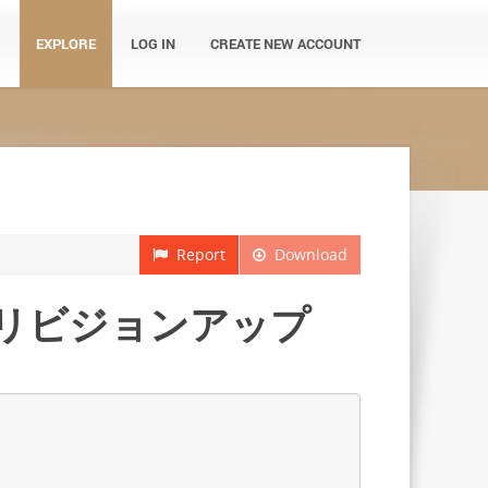
EXPLORE
LOG IN
CREATE NEW ACCOUNT
Report
Download
0 へのリビジョンアップ