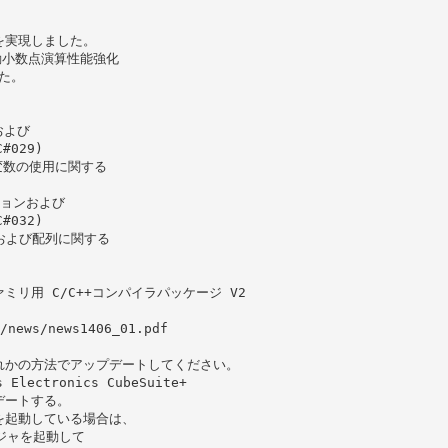
を実現しました。
浮動小数点演算性能強化
た。
および
#029)
定変数の使用に関する
ションおよび
#032)
用体および配列に関する
 ファミリ用 C/C++コンパイラパッケージ V2
/news/news1406_01.pdf
れかの方法でアップデートしてください。
ectronics CubeSuite+
デートする。
+を起動している場合は、
ージャを起動して