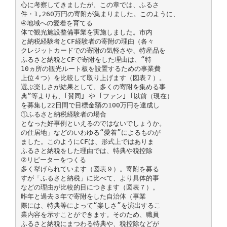
心に考察してきましたが、この章では、ふるさ
件・1,260万円の寄附が集まりました。このように、
④地域への愛着を育てる
体で観光施設整備事業を実施しました。市内
と納税経験者とCF経験者の寄附の理由（各々
クレジットカードでの寄附の気軽さや、特産品を
ふるさと納税とCFで寄附をした理由は、“特
10ヵ所の観光ルート板を設置するための事業費
上位４つ）を比較して取り上げます（図表７）。
選ぶ楽しさが結果として、多くの寄附を集める事
典”等よりも、｢賛同｣ や ｢ファン｣ ｢以前（現在）
を募集し22日間で目標金額の100万円を達成し
①ふるさと納税経験者の場合
となった好事例といえるのではないでしょうか。
の住居地」などのいわゆる“愛着”によるものが
ました。このようにCFは、形式上ではありま
ふるさと納税をした理由では、特典や税控除
②リピーターをつくる
多く挙げられています（図表９）。寄附を募る
すが「ふるさと納税」に比べて、より具体的事
などの理由が比較的目につきます（図表７）。
昨年と過去３年で寄附をした自治体（事業
際には、特典等によって“楽しさ”を演出するこ
業内容を示すことができます。そのため、職員
ふるさと納税にまつわる特典や、税控除などが