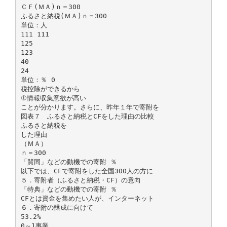
ＣＦ(ＭＡ)ｎ＝300
ふるさと納税(ＭＡ)ｎ＝300
単位：人
111 111
125
123
40
24
単位：％ 0
税控除ができるから
①情報収集意欲が高い
ことが分かります。さらに、昨年１年で寄附を
図表７ ふるさと納税とCFをした理由の比較
ふるさと納税を
した理由
（ＭＡ）
ｎ＝300
「賛同」などの動機での寄附 ％
以下では、CFで寄附をした全国300人の方に
５．寄附者（ふるさと納税・CF）の意向
「特典」などの動機での寄附 ％
CFとは資金を集めたい人が、インターネット
６．寄附の醸成に向けて
53.2%
0～1事業