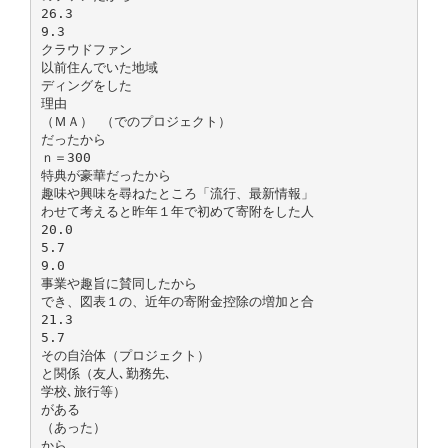
26.3
9.3
クラウドファン
以前住んでいた地域
ディングをした
理由
（ＭＡ） （でのプロジェクト）
だったから
ｎ＝300
特典が豪華だったから
趣味や興味を尋ねたところ「流行、最新情報」
わせて考えると昨年１年で初めて寄附をした人
20.0
5.7
9.0
事業や趣旨に賛同したから
でき、図表１の、近年の寄附金控除の増加と合
21.3
5.7
その自治体（プロジェクト）
と関係（友人､勤務先､
学校､旅行等）
がある
（あった）
から