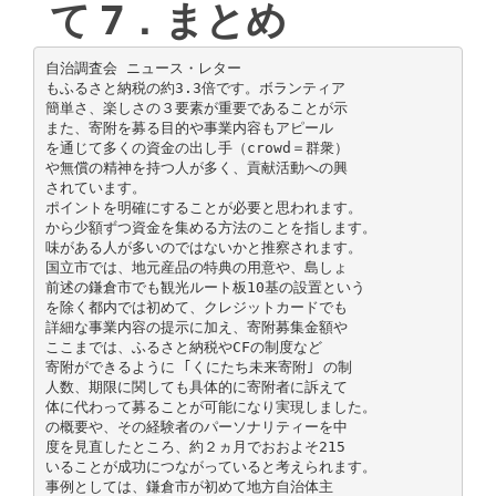
て 7．まとめ
自治調査会 ニュース・レター
もふるさと納税の約3.3倍です。ボランティア
簡単さ、楽しさの３要素が重要であることが示
また、寄附を募る目的や事業内容もアピール
を通じて多くの資金の出し手（crowd＝群衆）
や無償の精神を持つ人が多く、貢献活動への興
されています。
ポイントを明確にすることが必要と思われます。
から少額ずつ資金を集める方法のことを指します。
味がある人が多いのではないかと推察されます。
国立市では、地元産品の特典の用意や、島しょ
前述の鎌倉市でも観光ルート板10基の設置という
を除く都内では初めて、クレジットカードでも
詳細な事業内容の提示に加え、寄附募集金額や
ここまでは、ふるさと納税やCFの制度など
寄附ができるように ｢くにたち未来寄附｣ の制
人数、期限に関しても具体的に寄附者に訴えて
体に代わって募ることが可能になり実現しました。
の概要や、その経験者のパーソナリティーを中
度を見直したところ、約２ヵ月でおおよそ215
いることが成功につながっていると考えられます。
事例としては、鎌倉市が初めて地方自治体主