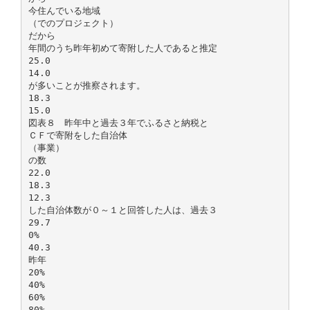
今住んでいる地域
（でのプロジェクト）
だから
年間のうち昨年初めて寄附した人であると推定
25.0
14.0
が多いことが推察されます。
18.3
15.0
図表８ 昨年中と過去３年でふるさと納税と
ＣＦで寄附をした自治体
（事業）
の数
22.0
18.3
12.3
した自治体数が０～１と回答した人は、過去３
29.7
0%
40.3
昨年
20%
40%
60%
80%