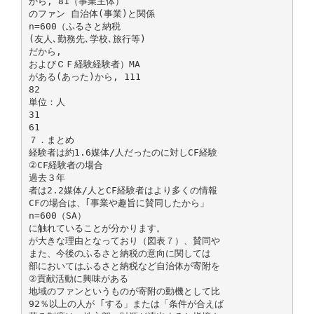
から, 81（事業主体）
のファン 自治体(事業)と関係
n=600（ふるさと納税
(友人､勤務先､学校､旅行等)
だから,
およびＣＦ経験経験者）MA
がある(あった)から, 111
82
単位：人
31
61
７．まとめ
経験者は約1.6媒体/人だったのに対しCF経験
②CF経験者の場合
過去３年
者は2.2媒体/人とCF経験者はより多くの情報
CFの場合は、｢事業や趣旨に賛同したから」
n=600（SA）
に触れていることが分かります。
が大きな理由となっており（図表７）、賛同や
また、今後のふるさと納税の意向に関しては
部においてはふるさと納税など自治体が寄附を
②貢献活動に興味がある
地域のファンというものが寄附の動機として比
92％以上の人が ｢する」または「条件が合えば