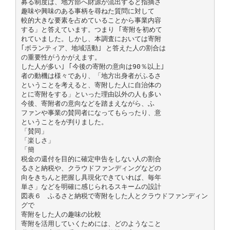
募る制度は、地方部へ財源が流出すると指摘さ
趣味や興味のある事柄を尋ねた質問に対して
較的大きな要素を占めていることから事業内容
する」と答えています。つまり ｢寄附を初めて
れていました。しかし、本調査においては寄附
｢ボランティア、地域活動｣ と答えた人の割合は
の重要性がうかがえます。
した人が多い｣ ｢今後の寄附の意向は90％以上｣
者の動機は様々であり、「地方出身者がふるさ
ということを考えると、寄附した人に自治体の
とに寄附をする」といった理由以外の人も多い
今後、寄附者の意向などを踏まえながら、ふ
ファンや事業の賛同者になってもらったり、意
ということをが判りました。
「賛同」
「楽しさ」
「簡
税金の還付を目的に確定申告をしない人の割合
るさと納税や、クラウドファンディングなどの
向をきちんと把握し具現化できていれば、毎年
単さ」などを明確に感じられるスキームの設計
図表６ ふるさと納税で寄附をした人とクラウドファンディン
グで
寄附をした人の趣味の比較
寄附を活用していくためには、どのようなこと