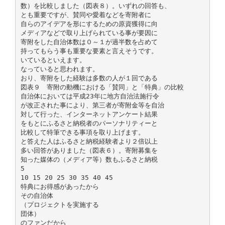
数）を比較しました（図表８）。いずれの回答も、
とも重要ですが、賛同や愛着などを寄附者に
自らのアイデアを形にするための原資獲得に向
メディアなどで取り上げられている事が要因に
寄附をした自治体数は０～１が過半数を占めて
持ってもらう事も重要な要素と言えそうです。
いているといえます。
なっていると思われます。
おり、寄附をした経験は多数の人が１回である
図表９ 寄附の動機における「賛同」と「特典」の比較
自治体においては平成23年に地方自治法施行令
が改正された事により、第三者が寄附金等を自治
対して行った、インターネットアンケート結果
をもとにふるさと納税者のパーソナリティーと
比較して特筆できる事項を取り上げます。
と答えた人はふるさと納税経験者より２倍以上
多い回答がありました（図表６）。寄附募集を
知った媒体の（メディア等）数もふるさと納税
5
10 15 20 25 30 35 40 45
特典にお得感があったから
その自治体
（プロジェクトを実施する
団体）
のファンだから