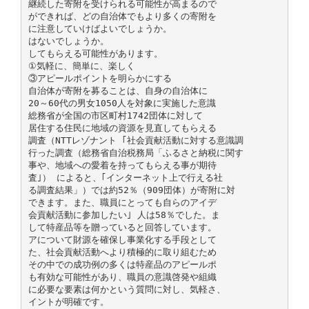
継続した寄附を受けられる可能性が高まるので
ができれば、どの自治体でもより多くの寄附を
に注意していけばよいでしょうか。
はないでしょうか。
してもらえる可能性があります。
①気軽に、簡単に、楽しく
③アピールポイントを明らかにする
自治体が寄附を募ることは、自身の自治体に
20～60代の男女1050人を対象に実施した意識
総務省が全国の市区町村1742団体に対して
居住する住民に地域の資源を見直してもらえる
調査（NTTレゾナント ｢社会貢献活動に対する意識調
行った調査（総務省自治税務局「ふるさと納税に関す
事や、地域への愛着を持ってもらえる事が期待
査｣） によると、｢インターネット上で行える社
る調査結果」）では約52％（909団体）が寄附に対
できます。また、職員にとっても自らのアイデ
会貢献活動に参加したい｣ 人は58％でした。ま
して特産品等を贈っていると回答しています。
アについて財源を確保し事業化する手段として
た、社会貢献活動へより積極的に取り組むため
その中での成功例の多くは特産品のアピールポ
も有効な可能性があり、職員の意識啓発や組織
に必要な要素は何かという質問に対し、気軽さ、
イントが明確です。