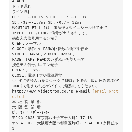
ALARM
ドッド遅れ
ライン遅れ
HD：-15～+0.15μs HD：+0.25～+15μs
SD：-32～-1.7μs SD：-0.7～+32μs
※OUTPUT-FILL 1は、電源投入後イニシャル終了まで
INPUT-FILL/LINEの信号が出力されます。
接点入力信号用コモン端子
OPEN：ノーマル
CLOSE：動作中にFANの回転数の低下や停止
VIDEO CHANGE、AUDIO CHANGE、
FADE、TAKE READのいずれかを割り当て
接点出力信号用コモン端子
OPEN：ノーマル
CLOSE：電源オフや電源異常
※ 接点信号入力をロジックで制御する場合、吸い込み電流が1
2mAまで耐えられるデバイスで駆動してください。
http://www.videotron.co.jp e-mail:
[email prot
ected]
本 社 営 業 部
大 阪 営 業 所
ﾋﾞﾃﾞｵﾄﾛﾝ ｻﾎﾟｰﾄｾﾝﾀｰ
〒193-0835 東京都八王子市千人町2-17-16
〒534-0025 大阪府大阪市都島区片町2-2-48 JEI京橋ビル
3F