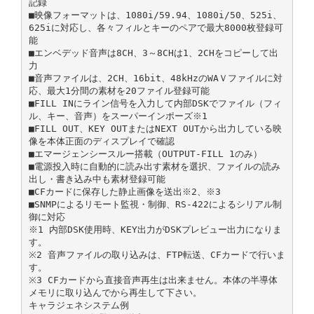
記録
■映像フォーマットは、1080i/59.94、1080i/50、525i、
625iに対応し、各々フィルとキーのペアで最大8000枚登録可
能
■エンベデッド音声は8CH、3～8CHは1、2CHをコピーして出
力
■音声ファイルは、2CH、16bit、48kHzのWAＶファイルに対
応、最大1分間の素材を20ファイル登録可能
■FILL INにライン信号を入力して内部DSKでファイル（フィ
ル、キー、音声）をスーパーインポーズ※1
■FILL OUT、KEY OUTまたはNEXT OUTから出力している映
像を本体正面のディスプレイで確認
■エマージェンシースルー搭載（OUTPUT-FILL 1のみ）
■電源投入時に自動的に読み出す素材を選択、ファイルの読み
出し・書き込み中も素材登録可能
■CFカードに保存した静止画像を送出※2、※3
■SNMPによるリモート監視・制御、RS-422によるシリアル制
御に対応
※1 内部DSK使用時、KEY出力がDSKプレビュー出力になりま
す。
※2 音声ファイルの取り込みは、FTP転送、CFカードで行いま
す。
※3 CFカードから直接音声再生は出来ません。本体の半導体
メモリに取り込んでから再生して下さい。
キャラジェネシステム例