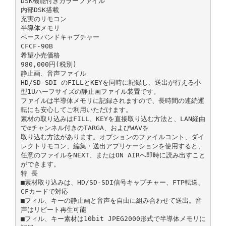
DSK機能付きカラーファイル
内部DSK搭載
充実のリモコン
半導体メモリ
ベースバンドキャプチャー
CFCF-90B
希望小売価格
980,000円(税別)
静止画、音声ファイル
HD/SD-SDI のFILLとKEYを同時に記録し、送出が行える小
型1Uハーフサイズの静止画ファイル装置です。
ファイルは半導体メモリに記録されますので、長時間の連続運
転にも安心してご利用いただけます。
素材の取り込みはFILL、KEYを直接取り込む方法と、LAN経由
でαチャンネル付きのTARGA、およびWAVを
取り込む方法があります。オプションのファイルコント、ダイ
レクトリモコン、編集・送出アプリケーションを使用すると、
任意のファイルをNEXT、またはON AIRへ即時に読み出すこと
ができます。
特 長
■素材取り込みは、HD/SD-SDI信号キャプチャー、FTP転送、
CFカードで対応
■フィル、キーの静止画と音声を自由に組み合わせて送出。音
声はリピート再生可能
■フィル、キー素材は10bit JPEG2000形式で半導体メモリに