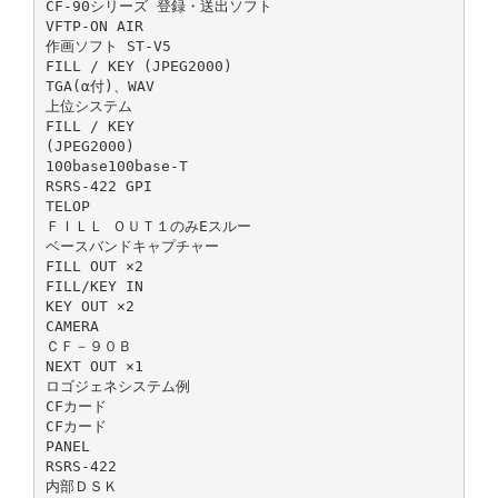
CF-90シリーズ 登録・送出ソフト
VFTP-ON AIR
作画ソフト ST-V5
FILL / KEY (JPEG2000)
TGA(α付)、WAV
上位システム
FILL / KEY
(JPEG2000)
100base100base-T
RSRS-422 GPI
TELOP
ＦＩＬＬ ＯＵＴ１のみEスルー
ベースバンドキャプチャー
FILL OUT ×2
FILL/KEY IN
KEY OUT ×2
CAMERA
ＣＦ－９０Ｂ
NEXT OUT ×1
ロゴジェネシステム例
CFカード
CFカード
PANEL
RSRS-422
内部ＤＳＫ