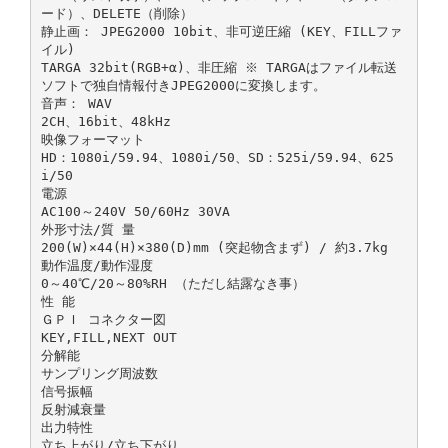
ード）、DELETE（削除）
静止画： JPEG2000 10bit、非可逆圧縮 (KEY、FILLファ
イル)
TARGA 32bit(RGB+α)、非圧縮 ※ TARGAはファイル転送
ソフトで独自情報付きJPEG2000に変換します。
音声： WAV
2CH、16bit、48kHz
映像フォーマット
HD：1080i/59.94、1080i/50、SD：525i/59.94、625
i/50
電源
AC100～240V 50/60Hz 30VA
外形寸法/質 量
200(W)×44(H)×380(D)mm (突起物含まず) / 約3.7kg
動作温度/動作湿度
0～40℃/20～80%RH （ただし結露なき事）
性 能
ＧＰＩ コネクター図
KEY,FILL,NEXT OUT
分解能
サンプリング周波数
信号振幅
反射減衰量
出力特性
立ち上がり/立ち下がり