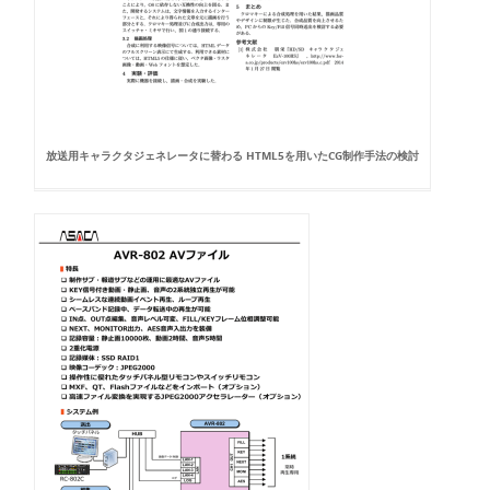
放送用キャラクタジェネレータに替わる HTML5を用いたCG制作手法の検討