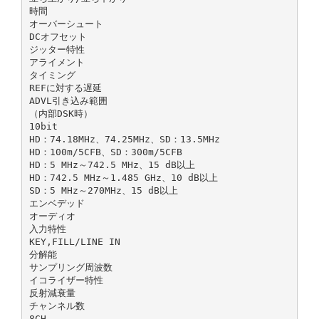
時間
オーバーシュート
DCオフセット
ジッター特性
アライメント
タイミング
REFに対する遅延
ADVL引き込み範囲
（内部DSK時）
10bit
HD：74.18MHz、74.25MHz、SD：13.5MHz
HD：100m/5CFB、SD：300m/5CFB
HD：5 MHz～742.5 MHz、15 dB以上
HD：742.5 MHz～1.485 GHz、10 dB以上
SD：5 MHz～270MHz、15 dB以上
エンベデッド
オーディオ
入力特性
KEY,FILL/LINE IN
分解能
サンプリング周波数
イコライザー特性
反射減衰量
チャンネル数
8CH