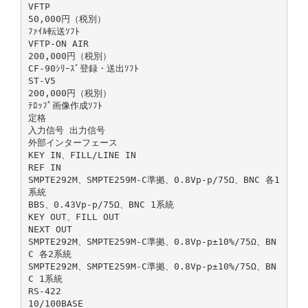
VFTP
50,000円（税別）
ﾌｧｲﾙ転送ｿﾌﾄ
VFTP-ON AIR
200,000円（税別）
CF-90ｼﾘｰｽﾞ登録・送出ｿﾌﾄ
ST-V5
200,000円（税別）
ﾃﾛｯﾌﾟ画像作成ｿﾌﾄ
定格
入力信号 出力信号
外部インターフェース
KEY IN、FILL/LINE IN
REF IN
SMPTE292M、SMPTE259M-C準拠、0.8Vp-p/75Ω、BNC 各1
系統
BBS、0.43Vp-p/75Ω、BNC 1系統
KEY OUT、FILL OUT
NEXT OUT
SMPTE292M、SMPTE259M-C準拠、0.8Vp-p±10%/75Ω、BN
C 各2系統
SMPTE292M、SMPTE259M-C準拠、0.8Vp-p±10%/75Ω、BN
C 1系統
RS-422
10/100BASE