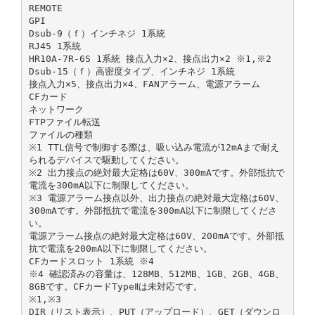
REMOTE
GPI
Dsub-9（ｆ）インチネジ 1系統
RJ45 1系統
HR10A-7R-6S 1系統 接点入力×2、接点出力×2 ※1,※2
Dsub-15（ｆ）高密度タイプ、インチネジ 1系統
接点入力×5、接点出力×4、FANアラーム、電源アラーム
CFカード
ネットワーク
FTPファイル転送
ファイルの種類
※1 TTL信号で制御する際は、吸い込み電流が12mAまで耐え
られるデバイスで駆動してください。
※2 出力接点の絶対最大定格は60V、300mAです。外部抵抗で
電流を300mA以下に制限してください。
※3 電源アラーム接点以外、出力接点の絶対最大定格は60V、
300mAです。外部抵抗で電流を300mA以下に制限してくださ
い。
電源アラーム接点の絶対最大定格は60V、200mAです。外部抵
抗で電流を200mA以下に制限してください。
CFカードスロット 1系統 ※4
※4 確認済みの容量は、128MB、512MB、1GB、2GB、4GB、
8GBです。CFカードTypeⅡは未対応です。
※1,※3
DIR（リスト表示）、PUT（アップロード）、GET（ダウンロ