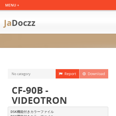
Ja
Doczz
Report
Download
No category
CF-90B -
VIDEOTRON
DSK機能付きカラーファイル