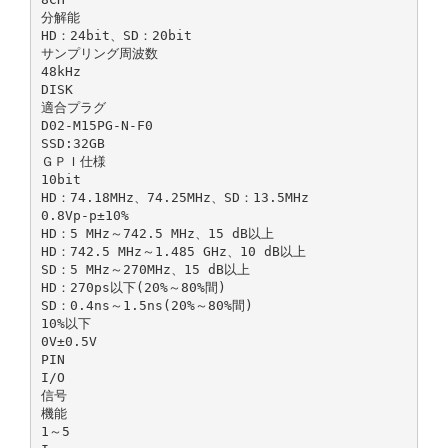
分解能
HD：24bit、SD：20bit
サンプリング周波数
48kHz
DISK
適合プラグ
D02-M15PG-N-F0
SSD:32GB
ＧＰＩ仕様
10bit
HD：74.18MHz、74.25MHz、SD：13.5MHz
0.8Vp-p±10%
HD：5 MHz～742.5 MHz、15 dB以上
HD：742.5 MHz～1.485 GHz、10 dB以上
SD：5 MHz～270MHz、15 dB以上
HD：270ps以下(20%～80%間)
SD：0.4ns～1.5ns(20%～80%間)
10%以下
0V±0.5V
PIN
I/O
信号
機能
1～5