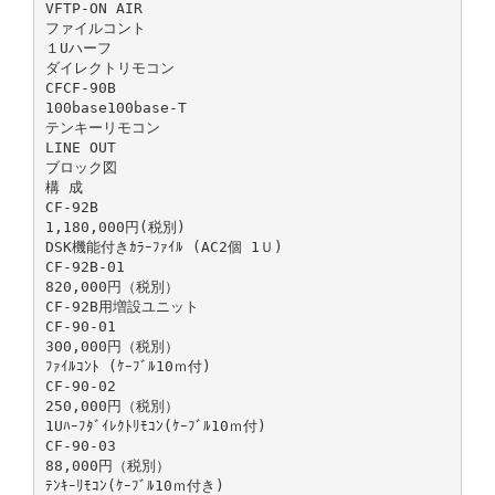
VFTP-ON AIR
ファイルコント
１Uハーフ
ダイレクトリモコン
CFCF-90B
100base100base-T
テンキーリモコン
LINE OUT
ブロック図
構 成
CF-92B
1,180,000円(税別)
DSK機能付きｶﾗｰﾌｧｲﾙ (AC2個 1Ｕ)
CF-92B-01
820,000円（税別）
CF-92B用増設ユニット
CF-90-01
300,000円（税別）
ﾌｧｲﾙｺﾝﾄ (ｹｰﾌﾞﾙ10ｍ付)
CF-90-02
250,000円（税別）
1Uﾊｰﾌﾀﾞｲﾚｸﾄﾘﾓｺﾝ(ｹｰﾌﾞﾙ10ｍ付)
CF-90-03
88,000円（税別）
ﾃﾝｷｰﾘﾓｺﾝ(ｹｰﾌﾞﾙ10ｍ付き)