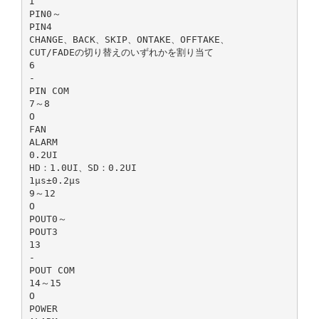
I
PIN0～
PIN4
CHANGE、BACK、SKIP、ONTAKE、OFFTAKE、
CUT/FADEの切り替えのいずれかを割り当て
6
-
PIN COM
7～8
O
FAN
ALARM
0.2UI
HD：1.0UI、SD：0.2UI
1μs±0.2μs
9～12
O
POUT0～
POUT3
13
-
POUT COM
14～15
O
POWER