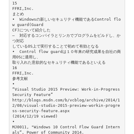
15
FFRI,Inc.
まとめ
• Windowsの新しいセキュリティ機能であるControl flo
w guard(Guard
CF)について紹介した
– 対応するコンパイラとリンカでプログラムをビルドし、か
つ対応
しているOS上で実行することで初めて有効となる
• Control flow guardは１０年来の研究成果を自社の商
用OSに適用し、
取り入れた意欲的なセキュリティ機能であるといえる
16
FFRI,Inc.
参考文献
•
“Visual Studio 2015 Preview: Work-in-Progress
Security Feature”
http://blogs.msdn.com/b/vcblog/archive/2014/1
2/08/visual-studio-2015-preview-workin-progre
ss-security-feature.aspx
(2014/12/19 viewed)
•
MJ0011, "Windows 10 Control Flow Guard Intern
als“, Power of Community 2014.