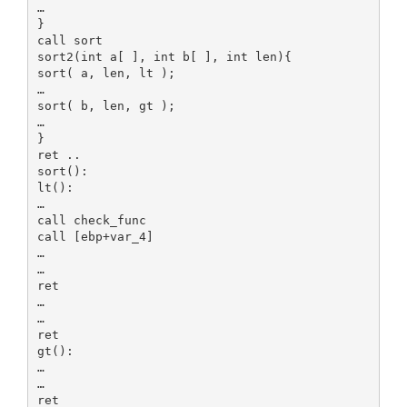
…
}
call sort
sort2(int a[ ], int b[ ], int len){
sort( a, len, lt );
…
sort( b, len, gt );
…
}
ret ..
sort():
lt():
…
call check_func
call [ebp+var_4]
…
…
ret
…
…
ret
gt():
…
…
ret