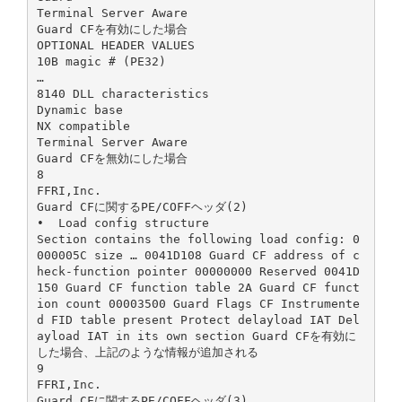
Terminal Server Aware
Guard CFを有効にした場合
OPTIONAL HEADER VALUES
10B magic # (PE32)
…
8140 DLL characteristics
Dynamic base
NX compatible
Terminal Server Aware
Guard CFを無効にした場合
8
FFRI,Inc.
Guard CFに関するPE/COFFヘッダ(2)
• Load config structure
Section contains the following load config: 0
000005C size … 0041D108 Guard CF address of c
heck-function pointer 00000000 Reserved 0041D
150 Guard CF function table 2A Guard CF funct
ion count 00003500 Guard Flags CF Instrumente
d FID table present Protect delayload IAT Del
ayload IAT in its own section Guard CFを有効に
した場合、上記のような情報が追加される
9
FFRI,Inc.
Guard CFに関するPE/COFFヘッダ(3)