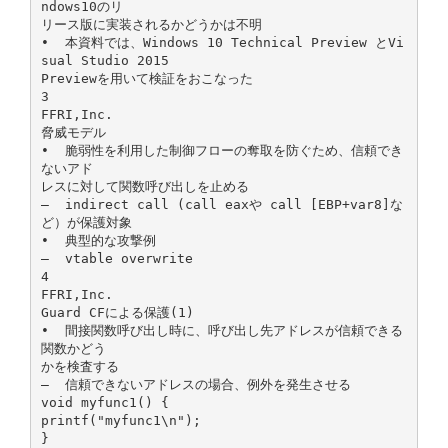
ndows10のリ
リース版に実装されるかどうかは不明
• 本資料では、Windows 10 Technical Preview とVi
sual Studio 2015
Previewを用いて検証をおこなった
3
FFRI,Inc.
脅威モデル
• 脆弱性を利用した制御フローの奪取を防ぐため、信頼でき
ないアド
レスに対して関数呼び出しを止める
– indirect call (call eaxや call [EBP+var8]な
ど）が保護対象
• 典型的な攻撃例
– vtable overwrite
4
FFRI,Inc.
Guard CFによる保護(1)
• 間接関数呼び出し時に、呼び出し先アドレスが信頼できる
関数かどう
かを検査する
– 信頼できないアドレスの場合、例外を発生させる
void myfunc1() {
printf("myfunc1\n");
}