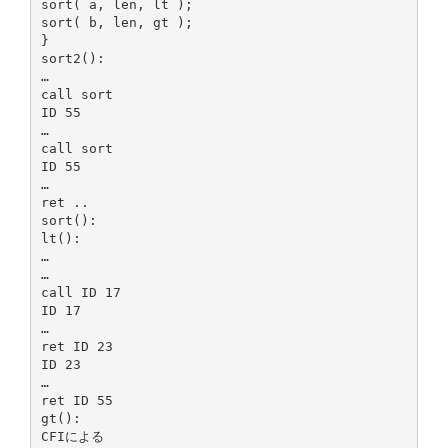
sort( a, len, lt );
sort( b, len, gt );
}
sort2():
…
call sort
ID 55
…
call sort
ID 55
…
ret ..
sort():
lt():
…
…
call ID 17
ID 17
…
ret ID 23
ID 23
…
ret ID 55
gt():
CFIによる