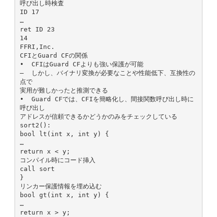
呼び出し時検査
ID 17
…
ret ID 23
14
FFRI,Inc.
CFIとGuard CFの関係
• CFIはGuard CFよりも強い保護が可能
– しかし、バイナリ変換が必要なことや性能低下、互換性の
点で
実用が難しかったと推測できる
• Guard CFでは、CFIを簡略化し、間接関数呼び出し時に
呼び出し
アドレスが信頼できるかどうかのみをチェックしている
sort2():
bool lt(int x, int y) {
…
return x < y;
コンパイル時にコード挿入
call sort
}
リンカー保護情報を埋め込む
bool gt(int x, int y) {
…
return x > y;