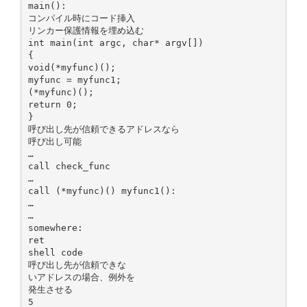
main():
コンパイル時にコード挿入
リンカー保護情報を埋め込む
int main(int argc, char* argv[])
{
void(*myfunc)();
myfunc = myfunc1;
(*myfunc)();
return 0;
}
呼び出し先が信頼できるアドレスなら
呼び出し可能
…
call check_func
…
call (*myfunc)() myfunc1():
…
…
somewhere:
ret
shell code
呼び出し先が信頼できな
いアドレスの場合、例外を
発生させる
5