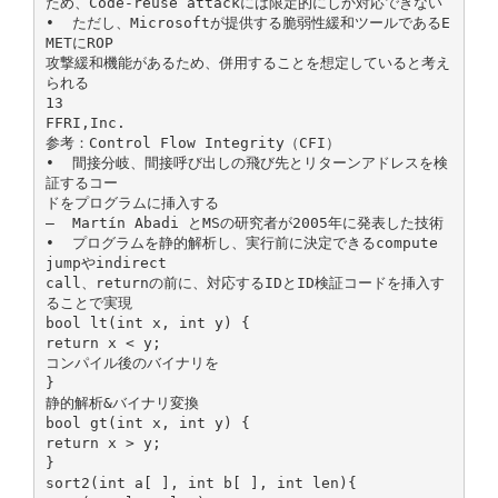
ため、Code-reuse attackには限定的にしか対応できない
• ただし、Microsoftが提供する脆弱性緩和ツールであるE
METにROP
攻撃緩和機能があるため、併用することを想定していると考え
られる
13
FFRI,Inc.
参考：Control Flow Integrity（CFI）
• 間接分岐、間接呼び出しの飛び先とリターンアドレスを検
証するコー
ドをプログラムに挿入する
– Martín Abadi とMSの研究者が2005年に発表した技術
• プログラムを静的解析し、実行前に決定できるcompute
jumpやindirect
call、returnの前に、対応するIDとID検証コードを挿入す
ることで実現
bool lt(int x, int y) {
return x < y;
コンパイル後のバイナリを
}
静的解析&バイナリ変換
bool gt(int x, int y) {
return x > y;
}
sort2(int a[ ], int b[ ], int len){