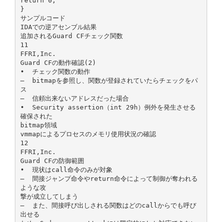
return 0;
}
サンプルコード
IDAでの逆アセンブル結果
追加されるGuard CFチェック関数
11
FFRI,Inc.
Guard CFの動作確認(2)
• チェック関数の動作
– bitmapを参照し、関数が登録されていたらチェックをパ
ス
– 信頼出来ないアドレスだった場合
• Security assertion（int 29h）例外を発生させる
確保された
bitmap領域
vmmapによるプロセスのメモリ使用状況の確認
12
FFRI,Inc.
Guard CFの防御範囲
• 現状はcall命令のみが対象
– 間接ジャンプ命令やreturn命令によって制御が奪われる
ような攻
撃が成立してしまう
– また、間接呼び出しされる関数はどのcallからでも呼び
出せる