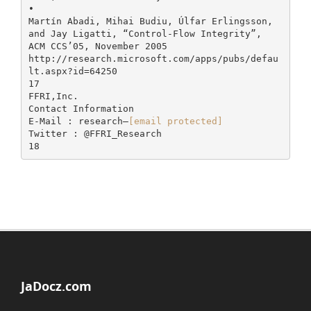
•
Martín Abadi, Mihai Budiu, Úlfar Erlingsson,
and Jay Ligatti, “Control-Flow Integrity”,
ACM CCS’05, November 2005
http://research.microsoft.com/apps/pubs/defau
lt.aspx?id=64250
17
FFRI,Inc.
Contact Information
E-Mail : research—
[email protected]
Twitter : @FFRI_Research
JaDocz.com