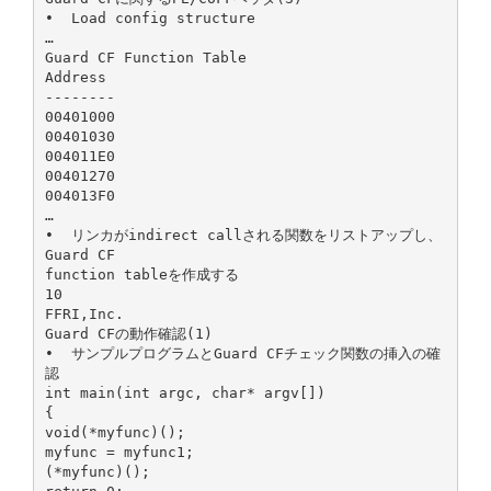
• Load config structure
…
Guard CF Function Table
Address
--------
00401000
00401030
004011E0
00401270
004013F0
…
• リンカがindirect callされる関数をリストアップし、
Guard CF
function tableを作成する
10
FFRI,Inc.
Guard CFの動作確認(1)
• サンプルプログラムとGuard CFチェック関数の挿入の確
認
int main(int argc, char* argv[])
{
void(*myfunc)();
myfunc = myfunc1;
(*myfunc)();