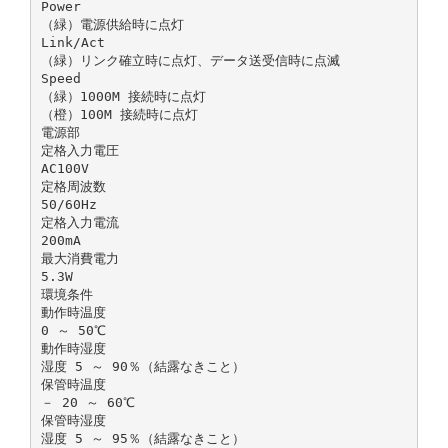
Power
（緑）電源供給時に点灯
Link/Act
（緑）リンク確立時に点灯、データ送受信時に点滅
Speed
（緑）1000M 接続時に点灯
（橙）100M 接続時に点灯
電源部
定格入力電圧
AC100V
定格周波数
50/60Hz
定格入力電流
200mA
最大消費電力
5.3W
環境条件
動作時温度
0 ～ 50℃
動作時湿度
湿度 5 ～ 90％（結露なきこと）
保管時温度
－ 20 ～ 60℃
保管時湿度
湿度 5 ～ 95％（結露なきこと）