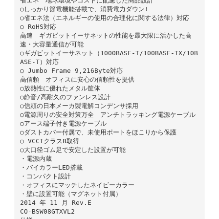
省エネ 地球環境やコストに配慮した商品設計
○しっかり節電機能搭載で、消費電力ダウン!
○省エネ法（エネルギーの使用の合理化に関する法律）対応
○ RoHS対応
高速 ギガビットイーサネットの性能を最大限に活かした高
速・大容量通信が可能
○ギガビットイーサネット（1000BASE-T/100BASE-TX/10B
ASE-T）対応
○ Jumbo Frame 9,216Byte対応
高信頼 オフィスに安心の信頼性を提供
○放熱性に優れたメタル筐体
○静音/高耐久のファンレス設計
○信頼の日本メーカ製電解コンデンサ採用
○電源周りの安全対策万全 アンチトラッキング電源ケーブル
○アース端子付き電源ケーブル
○ダストカバー付属で、未使用ポートをほこりから保護
○ VCCIクラスB取得
○大口径ゴム足で安定した設置が可能
・電源内蔵
・バイカラーLED搭載
・コンパクト設計
・オフィスにマッチしたネイビーカラー
・壁に設置可能（マグネット付属）
2014 年 11 月 Rev.E
CO-BSW08GTXVL2