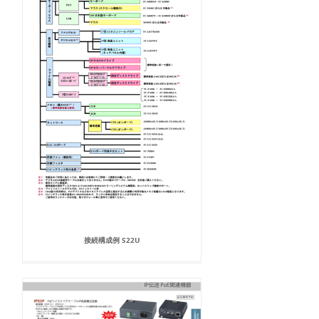
接続構成例 S22U