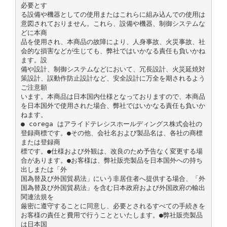
必要とす
る設備や機器としての使用またはこれらに組み込んでの使用は
意図されておりません。これら、設備や機器、制御システムな
どに本商
品を使用され、本商品の故障により、人身事故、火災事故、社
会的な損害などが生じても、弊社ではいかなる責任も負いかね
ます。設
備や設計、制御システムなどにおいて、冗長設計、火災延焼対
策設計、誤動作防止設計など、安全設計に万全を期されるよう
ご注意願
います。本商品は日本国内仕様となっておりますので、本商品
を日本国外で使用された場合、弊社ではいかなる責任も負いか
ねます。
● corega はアライドテレシスホールディングス株式会社の
登録商標です。●その他、会社名および製品名は、各社の商標
または登録商
標です。●仕様および外観は、改良のため予告なく変更する場
合があります。●お客様は、弊社販売製品を日本国外への持ち
出しまたは「外
国為替及び外国貿易法」にいう非居住者へ提供する場合、「外
国為替及び外国貿易法」を含む日本政府および外国政府の輸出
関連法規を
厳密に遵守することに同意し、必要とされるすべての手続きを
お客様の責任と費用で行うことといたします。●弊社販売製品
は日本国