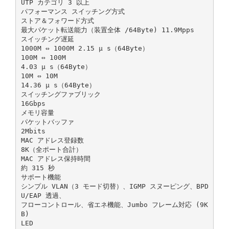
UTP カテゴリ 3 以上
パフォーマンス スイッチング方式
ストア＆フォワード方式
最大パケット転送能力（装置全体 /64Byte) 11.9Mpps
スイッチング遅延
1000M ⇔ 1000M 2.15 μ s（64Byte）
100M ⇔ 100M
4.03 μ s（64Byte）
10M ⇔ 10M
14.36 μ s（64Byte）
スイッチングファブリック
16Gbps
メモリ容量
パケットバッファ
2Mbits
MAC アドレス登録数
8K（全ポート合計）
MAC アドレス保持時間
約 315 秒
サポート機能
シンプル VLAN（3 モード切替）、IGMP スヌーピング、BPD
U/EAP 透過、
フローコントロール、省エネ機能、Jumbo フレーム対応 (9K
B)
LED