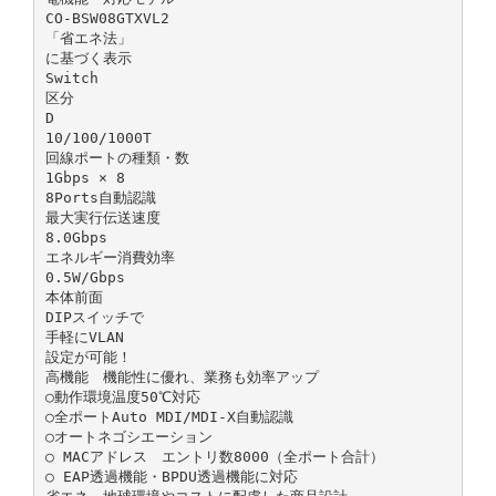
CO-BSW08GTXVL2
「省エネ法」
に基づく表示
Switch
区分
D
10/100/1000T
回線ポートの種類・数
1Gbps × 8
8Ports自動認識
最大実行伝送速度
8.0Gbps
エネルギー消費効率
0.5W/Gbps
本体前面
DIPスイッチで
手軽にVLAN
設定が可能！
高機能 機能性に優れ、業務も効率アップ
○動作環境温度50℃対応
○全ポートAuto MDI/MDI-X自動認識
○オートネゴシエーション
○ MACアドレス エントリ数8000（全ポート合計）
○ EAP透過機能・BPDU透過機能に対応