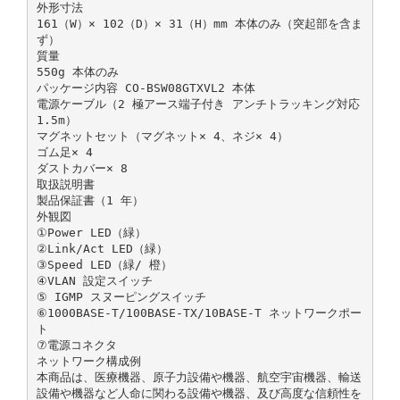
外形寸法
161（W）× 102（D）× 31（H）mm 本体のみ（突起部を含ま
ず）
質量
550g 本体のみ
パッケージ内容 CO-BSW08GTXVL2 本体
電源ケーブル（2 極アース端子付き アンチトラッキング対応
1.5m）
マグネットセット（マグネット× 4、ネジ× 4）
ゴム足× 4
ダストカバー× 8
取扱説明書
製品保証書（1 年）
外観図
①Power LED（緑）
②Link/Act LED（緑）
③Speed LED（緑/ 橙）
④VLAN 設定スイッチ
⑤ IGMP スヌーピングスイッチ
⑥1000BASE-T/100BASE-TX/10BASE-T ネットワークポー
ト
⑦電源コネクタ
ネットワーク構成例
本商品は、医療機器、原子力設備や機器、航空宇宙機器、輸送
設備や機器など人命に関わる設備や機器、及び高度な信頼性を