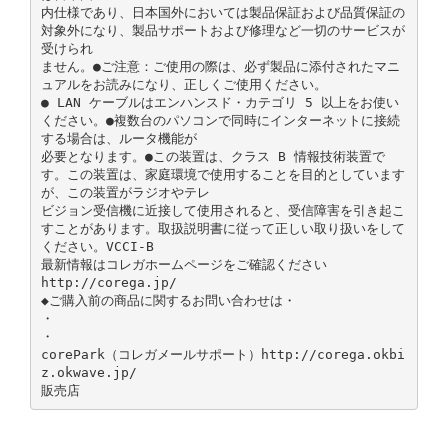
内仕様であり、日本国外においては製品保証および品質保証の
対象外になり、製品サポートおよび修理など一切のサービスが
受けられ
ません。●ご注意：ご使用の際は、必ず製品に添付されたマニ
ュアルをお読みになり、正しくご使用ください。
● LAN ケーブルはエンハンスド・カテゴリ 5 以上をお使い
ください。●複数台のパソコンで同時にインターネットに接続
する場合は、ルータ機能が
必要となります。●この装置は、クラス B 情報技術装置で
す。この装置は、家庭環境で使用することを目的としています
が、この装置がラジオやテレ
ビジョン受信機に近接して使用されると、受信障害を引き起こ
すことがあります。取扱説明書に従って正しい取り扱いをして
ください。VCCI-B
最新情報はコレガホームページをご確認ください
http://corega.jp/
◆ご購入前の商品に関するお問い合わせは・
・
・
corePark（コレガメールサポート）http://corega.okbi
z.okwave.jp/