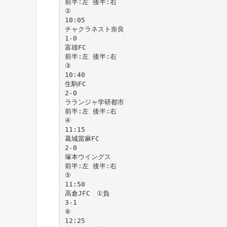
前半:左 後半:右
②
10:05
チャクラネスト奈良
1-0
富雄FC
前半:左 後半:右
③
10:40
生駒FC
2-0
ラランジャ学研都市
前半:左 後半:右
④
11:15
葛城當麻FC
2-0
塚本ウイングス
前半:左 後半:右
⑤
11:50
高倉JFC ①負
3-1
⑥
12:25