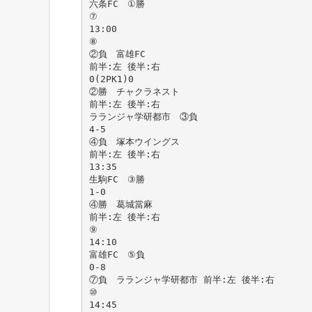
六条FC ①勝
⑦
13:00
⑧
②負 富雄FC
前半:左 後半:右
0(2PK1)0
②勝 チャクラネスト
前半:左 後半:右
ラランジャ学研都市 ③負
4-5
④負 塚本ウイングス
前半:左 後半:右
13:35
生駒FC ③勝
1-0
④勝 葛城當麻
前半:左 後半:右
⑨
14:10
富雄FC ⑤負
0-8
⑦負 ラランジャ学研都市 前半:左 後半:右
⑩
14:45