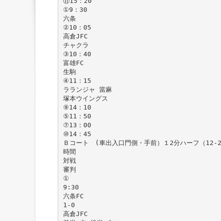
⑪15：20
①9：30
六条
②10：05
高倉JFC
チャクラ
③10：40
富雄FC
生駒
④11：15
ラランジャ 當麻
塚本ウイングス
⑨14：10
⑤11：50
⑦13：00
⑩14：45
Ｂコート (車出入口門側・手前）１2分ハーフ（12-2
時間
対戦
審判
①
9:30
六条FC
1-0
高倉JFC