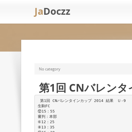
Ja
Doczz
No category
第1回 CNバレンタ
第1回 CNバレンタインカップ 2014 結果 Ｕ-9
生駒FC
⑫15：55
審判：本部
⑥12：25
⑧13：35