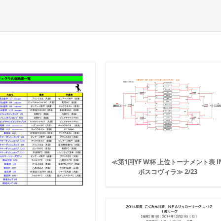
≪第1回YF W杯 上位トーナメント表 I
ボスコヴィラ≫ 2/23