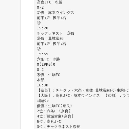
高倉JFC ⑤勝
0-2
⑦勝 塚本ウイングス
前半:左 後半:右
⑪
15:20
チャクラネスト ⑥負
⑧負 葛城當麻
前半:左 後半:右
⑫
15:55
六条FC ⑥勝
0(1PK0)0
0-2
⑧勝 生駒FC
本部
16:30
【奈良】：チャクラ・六条・富雄･葛城當麻FC･生駒FC
【大阪】：高倉JFC・塚本ウイングス 【京都】：ラ
☆順位☆
優勝：生駒FC(奈良)
2位：六条FC(奈良)
4位：葛城當麻(奈良)
6位：高倉JFC
3位：チャクラネスト奈良