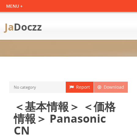
Ja
Doczz
Report
Download
No category
＜基本情報＞ ＜価格
情報＞ Panasonic
CN