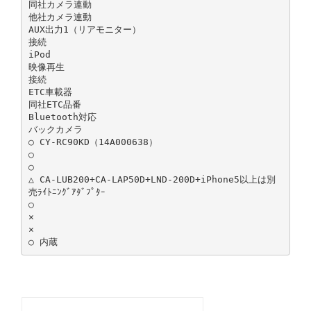
同社カメラ連動
他社カメラ連動
AUX出力1（リアモニター）
接続
iPod
映像再生
接続
ETC車載器
同社ETC品番
Bluetooth対応
バックカメラ
○ CY-RC90KD（14A000638）
○
○
△ CA-LUB200+CA-LAP50D+LND-200D+iPhone5以上は別
売ﾗｲﾄﾆﾝｸﾞｱﾀﾞﾌﾟﾀｰ
○
×
×