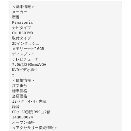
＜基本情報＞
メーカー
型番
Panasonic
ナビタイプ
CN-RS01WD
取付タイプ
2Dインダッシュ
メモリーナビ16GB
ディスプレイ
テレビチューナー
7.0W型200mmWVGA
DVDビデオ再生
○
＜価格情報＞
注文番号
標準価格
当店価格
12セグ（4×4）内蔵
録音
CD○ SD別売999曲2倍
14Q000024
オープン価格
＜アクセサリー接続情報＞