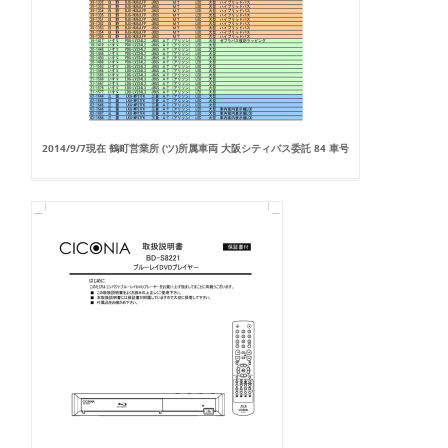
2014/9/7現在 鶴町営業所 (ツ)所属車両 大阪シティバス委託 84 車号