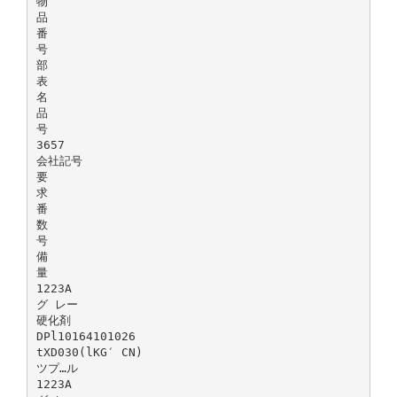
物
品
番
号
部
表
名
品
号
3657
会社記号
要
求
番
数
号
備
量
1223A
グ レー
硬化剤
DPl10164101026
tXD030(lKG′ CN)
ツプ…ル
1223A