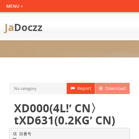
Ja
Doczz
Report
Download
No category
XD000(4L!′ CN〉
tXD631(0.2KG′ CN)
項 目番号