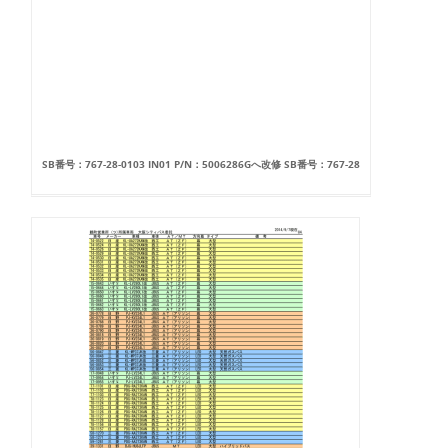
SB番号：767-28-0103 IN01 P/N：5006286Gへ改修 SB番号：767-28