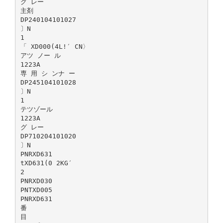
グ レー
主剤
DP240104101027
〕N
1
「 XD000(4L!′ CN〉
アツ ノー ル
1223A
専 用 シ ンナ ー
DP245104101028
〕N
1
テツゾール
1223A
グ レー
DP710204101020
〕N
PNRXD631
tXD631(0 2KG′
2
PNRXD030
PNTXD005
PNRXD631
番
目