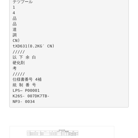
テツプール
1
4
品
品
達
調
CN)
tXD631(0.2KG′ CN)
/////
以 下 余 白
硬化剤
考
/////
仕様書番号 4補
統 制 番 号
LPS― P00001
K26S‐ 007DK7TB‐