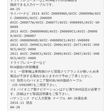
ドライブレコーダーなどRCA端子の外部機器を
接続できる入力ケーブルです。
AH-25
サイバーナビ 2014 AVIC-ZH0099WS/AVIC-ZH0099W/AVI
C-ZH0099S/AVIC-ZH0099
AVIC-ZH0077W/AVIC-ZH0077/AVIC-VH0099S/AVIC-VH
0099
2013 AVIC-ZH0009HUD/AVIC-ZH0009CS/AVIC-ZH000
9/AVIC-ZH0007
AVIC-VH0009HUD/AVIC-VH0009CS/AVIC-VH0009
2012 AVIC-ZH99CS/AVIC-ZH99/AVIC-ZH77/AVIC-VH9
9CS/AVIC-VH99
2011 AVIC-ZH09CS/AVIC-ZH09/AVIC-ZH07/AVIC-VH0
9CS/AVIC-VH09
ドライブレコーダーなど
RCA接続の外部機器
※１ 一部車種は車両側のナビ背面クリアランスが狭いため本
製品が干渉する場合がありますので予めご了承ください。
※2 別売りのパイオニア製USB/AUX接続ケーブル
（CD-UV020M)をご用意下さい。
※3 パイオニア製ナビゲーションはナビ側でAUX設定が必要で
す。詳細はナビ取扱説明書をご覧下さい。
パナソニック ナビ入力変換 ケーブル AH-26適合表
2014.11 現在
AH-26