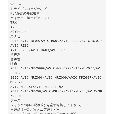
VOL ＋
ドライブレコーダーなど
RCA接続の外部機器
パイオニア製ナビゲーション
TRK
AV
パイオニア
楽ナビ
2014 AVIC-RL09/AVIC-RW09/AVIC-RZ09/AVIC-RZ07/
AVIC-RZ06
AVIC-RZ05/AVIC-RW03/AVIC-RZ03
音声左
音声右
映像
2013 AVIC-MRZ099W/AVIC-MRZ099/AVIC-MRZ077/AVI
C-MRZ066
2012 AVIC-MRZ09Ⅱ/AVIC-MRZ009/AVIC-MRZ007/AVIC-
MRZ07Ⅱ
AVIC-MRZ05Ⅱ/AVIC-MRZ03Ⅱ ※2
2011 AVIC-MRZ09/AVIC-MRZ07/AVIC-MRZ05/AVIC-MR
Z03 ※2
アース
ジャックの側の配線並びを必ず確認して下さい。
本製品は一部パイオニア製ナビへ