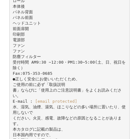
ロール
本体後
パネル背面
パネル前面
ヘッドユニット
前面扉開
印刷部
電源部
ファン
ファン
防塵フィルター
受付時間 AM9:30 ∼12:00・PM1:30∼5:00(土、日、祝日を
除く）
Fax:075-353-0685
●正しく安全にお使いいただくため、
ご使用の前に必ず「取扱説明
書」ならびに「使用上のご注意説明書」をよくお読みくださ
い。
E-mail :
[email protected]
水、湿気、油煙、湯気、ほこりなどの多い場所に置いたり、使
用しないで
ください。火災、感電、故障などの原因となることがありま
す。
本カタログに記載の製品は、
日本国内用ですので、