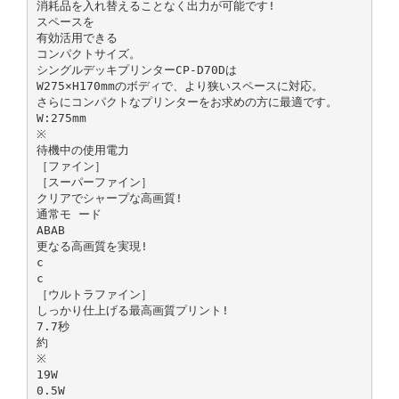
消耗品を入れ替えることなく出力が可能です!
スペースを
有効活用できる
コンパクトサイズ。
シングルデッキプリンターCP-D70Dは
W275×H170mmのボディで、より狭いスペースに対応。
さらにコンパクトなプリンターをお求めの方に最適です。
W:275mm
※
待機中の使用電力
［ファイン］
［スーパーファイン］
クリアでシャープな高画質!
通常モ ード
ABAB
更なる高画質を実現!
c
c
［ウルトラファイン］
しっかり仕上げる最高画質プリント!
7.7秒
約
※
19W
0.5W