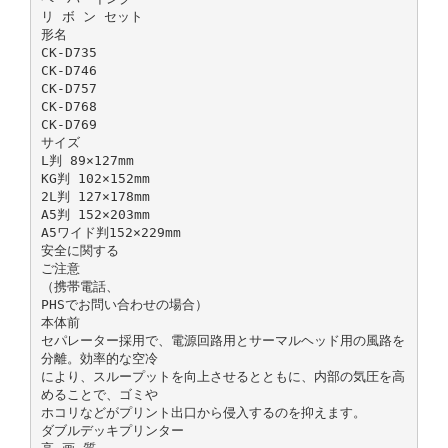
リ ボ ン セット
形名
CK-D735
CK-D746
CK-D757
CK-D768
CK-D769
サイズ
L判 89×127mm
KG判 102×152mm
2L判 127×178mm
A5判 152×203mm
A5ワイド判152×229mm
安全に関する
ご注意
（携帯電話、
PHSでお問い合わせの場合）
本体前
セパレーター採用で、電源回路用とサーマルヘッド用の風路を
分離。効率的な空冷
により、スループットを向上させるとともに、内部の気圧を高
めることで、ゴミや
ホコリなどがプリント出口から侵入するのを抑えます。
ダブルデッキプリンター