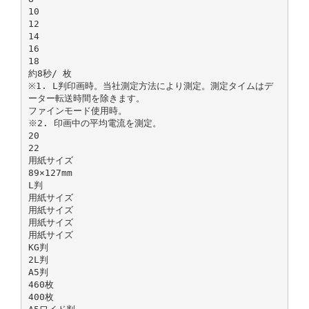
10
12
14
16
18
約8秒/ 枚
※1. L判印画時。当社測定方法により測定。測定タイムはデ
ーター転送時間を除きます。
ファインモード使用時。
※2. 印画中の平均電流を測定。
20
22
用紙サイズ
89×127mm
L判
用紙サイズ
用紙サイズ
用紙サイズ
用紙サイズ
KG判
2L判
A5判
460枚
400枚