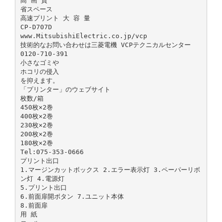
高 画 質
省スペース
高速プリント 大 容 量
CP-D707D
www.MitsubishiElectric.co.jp/vcp
技術的なお問い合わせは三菱電機 VCPテクニカルセンター
0120-710-391
小さなゴミや
ホコリの侵入
を抑えます。
「プリンター」のウェブサイト
枚数/箱
450枚×2巻
400枚×2巻
230枚×2巻
200枚×2巻
180枚×2巻
Tel:075-353-0666
プリント出口
1.マージンカットボックス 2.エラー表示灯 3.ペーパーリボ
ン灯 4.電源灯
5.プリント出口
6.前面扉開ボタン 7.ユニット本体
8.前面扉
用 紙