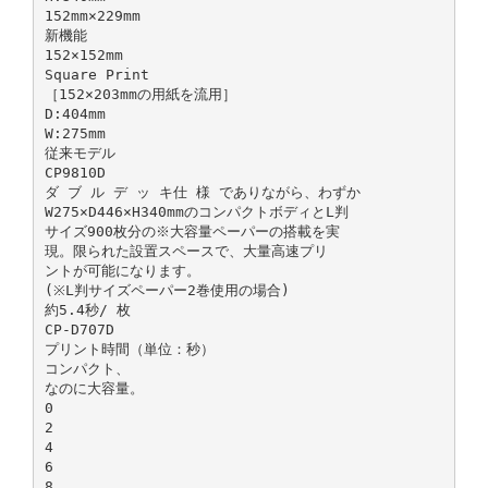
152mm×229mm
新機能
152×152mm
Square Print
［152×203mmの用紙を流用］
D:404mm
W:275mm
従来モデル
CP9810D
ダ ブ ル デ ッ キ仕 様 でありながら、わずか
W275×D446×H340mmのコンパクトボディとL判
サイズ900枚分の※大容量ペーパーの搭載を実
現。限られた設置スペースで、大量高速プリ
ントが可能になります。
(※L判サイズペーパー2巻使用の場合)
約5.4秒/ 枚
CP-D707D
プリント時間（単位：秒）
コンパクト、
なのに大容量。
0
2
4
6
8