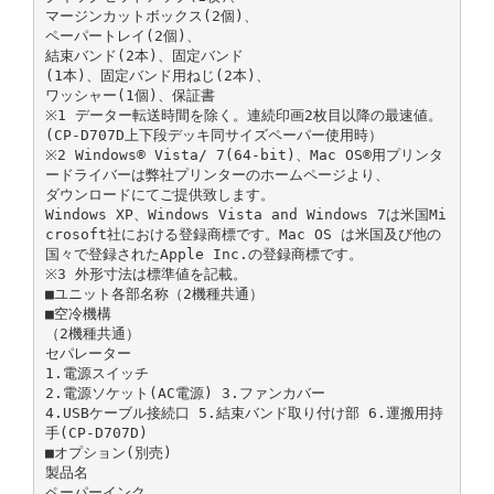
マージンカットボックス(2個)、
ペーパートレイ(2個)、
結束バンド(2本)、固定バンド
(1本)、固定バンド用ねじ(2本)、
ワッシャー(1個)、保証書
※1 データー転送時間を除く。連続印画2枚目以降の最速値。
(CP-D707D上下段デッキ同サイズペーパー使用時）
※2 Windows® Vista/ 7(64-bit)、Mac OS®用プリンタ
ードライバーは弊社プリンターのホームページより、
ダウンロードにてご提供致します。
Windows XP、Windows Vista and Windows 7は米国Mi
crosoft社における登録商標です。Mac OS は米国及び他の
国々で登録されたApple Inc.の登録商標です。
※3 外形寸法は標準値を記載。
■ユニット各部名称（2機種共通）
■空冷機構
（2機種共通）
セパレーター
1.電源スイッチ
2.電源ソケット(AC電源) 3.ファンカバー
4.USBケーブル接続口 5.結束バンド取り付け部 6.運搬用持
手(CP-D707D)
■オプション(別売)
製品名
ペーパーインク