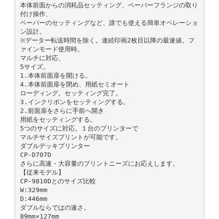
本体前面からの消耗品セッティング、ペーパーフランジの取り
付け操作、
ペーパーのセッティングなど、誰でも使える簡単オペレーショ
ン設計。
※データー転送時間を除く。連続印画2枚目以降の最速値。フ
ァインモード使用時。
マルチに対応、
5サイズ。
1.本体前面扉を開ける。
4.本体前面扉を閉め、用紙セミオート
ローディング。セッティング完了。
3.インクリボンをセッティングする。
2.前面扉をさらに手前へ開き
用紙をセッティングする。
5つのサイズに対応。１台のプリンターで
マルチサイズプリントが可能です。
ダブルデッキプリンター
CP-D707D
さらに高速・大容量のプリントニーズにお応えします。
【従来モデル】
CP-9810Dとのサイズ比較
W:329mm
D:446mm
ダブルならではの速さ。
89mm×127mm