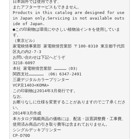
日本国外では使用できず、
またアフターサービスもできません。
Products in this catalog are designed for use
in Japan only.Servicing is not available outs
ide of Japan.
●この印刷物は環境にやさしい植物油インキを使用していま
す。
（東京ビル）
家電映情事業部 家電映情営業部 〒100-8310 東京都千代田
区丸の内2-7-3
お問い合わせは下記へどうぞ
3218-6097
本社 家電映情営業部 ……………（03）
関西支社……………… （06）6347-2491
三菱デジタルカラープリンター
VCP京1403<KOMA>
この印刷物は2014年3月発行です。
なお、
お断りなしに仕様を変更することがありますのでご了承くださ
い。
2014年3月作成
本カタログ掲載商品の価格には、配送・設置調整費・工事費、
使用済み商品の引き取り費等は含まれておりません。
シングルデッキプリンター
CP-D70D