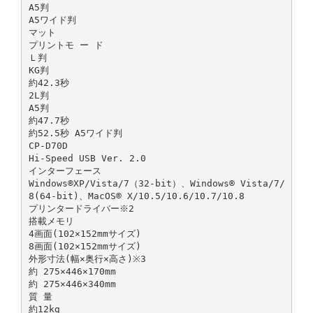
A5判
A5ワイド判
マット
プリントモ ー ド
Ｌ判
KG判
約42.3秒
2L判
A5判
約47.7秒
約52.5秒 A5ワイド判
CP-D70D
Hi-Speed USB Ver. 2.0
インターフェース
Windows®XP/Vista/7（32-bit）、Windows® Vista/7/
8(64-bit)、MacOS® X/10.5/10.6/10.7/10.8
プリンタードライバー※2
搭載メモリ
4画面(102×152mmサイズ)
8画面(102×152mmサイズ)
外形寸法(幅×奥行×高さ)※3
約 275×446×170mm
約 275×446×340mm
質 量
約12kg