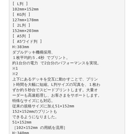
[ L判 ]
102mm×152mm
[ KG判 ]
127mm×178mm
[ 2L判 ]
152mm×203mm
[ A5判 ]
[ A5ワイド判 ]
H:383mm
ダブルデッキ機構採用、
１枚平均約５.4秒 でプリント。
約1台分の電力 で2台分のパフォーマンスを実現。
※1
※2
上下にあるデッキを交互に動かすことで、プリン
ト時間を大幅に短縮。L判サイズの写真を、１枚わ
ずか約５秒台でスピードプリントします。大量オ
ーダーも高速処理し、お客さまをサポートします。
特殊なサイズにも対応。
従来の規格サイズに加え51×152mm
152×152mmのプリントも
できるようになりました。
51×152mm
［102×152mm の用紙を流用］
H:340mm