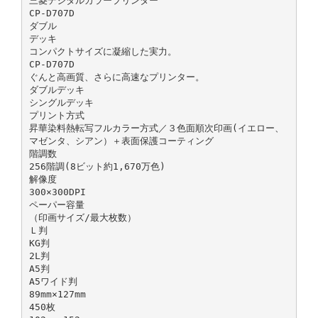
三菱デジタルカラープリンター
CP-D707D
ダブル
デッキ
コンパクトサイズに凝縮した実力。
CP-D707D
ぐんと高画質、さらに高速なプリンター。
ダブルデッキ
シングルデッキ
プリント方式
昇華染料熱転写フルカラー方式／３色面順次印画(イエロー、
マゼンタ、シアン）＋表面保護コーティング
階調数
256階調(8ビット約1,670万色)
解像度
300×300DPI
ペーパー容量
（印画サイズ/最大枚数）
Ｌ判
KG判
2L判
A5判
A5ワイド判
89mm×127mm
450枚