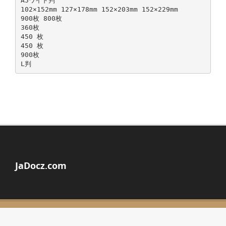
A5ワイド判
102×152mm 127×178mm 152×203mm 152×229mm
900枚 800枚
360枚
450 枚
450 枚
900枚
JaDocz.com
© Copyright 2026