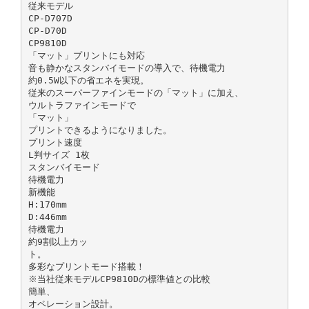
従来モデル
CP-D707D
CP-D70D
CP9810D
「マット」プリントにも対応
音も静かなスタンバイモードの導入で、待機電力
約0.5W以下の省エネを実現。
従来のスーパーファインモードの「マット」に加え、
ウルトラファインモードで
「マット」
プリントできるようになりました。
プリント速度
L判サイズ 1枚
スタンバイモード
待機電力
新機能
H:170mm
D:446mm
待機電力
約9割以上カッ
ト。
多彩なプリントモード搭載！
※当社従来モデルCP9810Dの標準値との比較
簡単、
オペレーション設計。