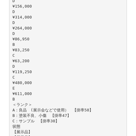
D
¥156,000
D
¥314,000
D
¥264,000
D
¥86,950
B
¥83,250
C
¥63,200
D
¥119,250
C
¥480,000
E
¥611,000
B
＜ランク＞
A：良品 (展示会などで使用） 【掛率50】
B：塗装不良、小傷 【掛率47】
C：サンプル 【掛率30】
状態
【展示品】