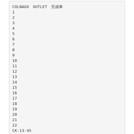
COLNAGO OUTLET 完成車
1
2
3
4
5
6
7
8
9
10
11
12
13
14
15
16
17
18
19
20
21
22
CK-13-45