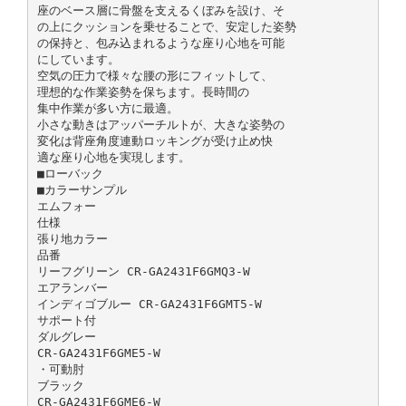
座のベース層に骨盤を支えるくぼみを設け、そ
の上にクッションを乗せることで、安定した姿勢
の保持と、包み込まれるような座り心地を可能
にしています。
空気の圧力で様々な腰の形にフィットして、
理想的な作業姿勢を保ちます。長時間の
集中作業が多い方に最適。
小さな動きはアッパーチルトが、大きな姿勢の
変化は背座角度連動ロッキングが受け止め快
適な座り心地を実現します。
■ローバック
■カラーサンプル
エムフォー
仕様
張り地カラー
品番
リーフグリーン CR-GA2431F6GMQ3-W
エアランバー
インディゴブルー CR-GA2431F6GMT5-W
サポート付
ダルグレー
CR-GA2431F6GME5-W
・可動肘
ブラック
CR-GA2431F6GME6-W