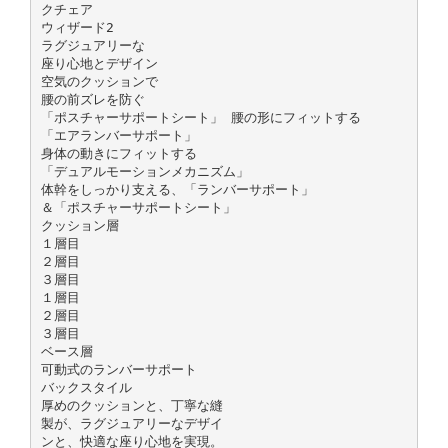
クチェア
ウィザード2
ラグジュアリーな
座り心地とデザイン
空気のクッションで
腰の前ズレを防ぐ
「ポスチャーサポートシート」 腰の形にフィットする
「エアランバーサポート」
身体の動きにフィットする
「デュアルモーションメカニズム」
体幹をしっかり支える、「ランバーサポート」
＆「ポスチャーサポートシート」
クッション層
１層目
２層目
３層目
１層目
２層目
３層目
ベース層
可動式のランバーサポート
バックスタイル
厚めのクッションと、丁寧な縫
製が、ラグジュアリーなデザイ
ンと、快適な座り心地を実現。