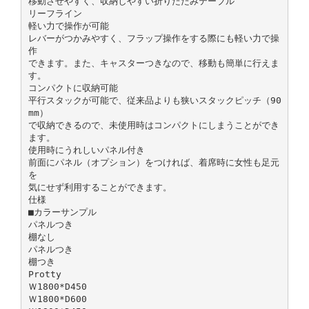
移動させやすく、収納しやすい折りたたみテーブル
リーフライン
軽い力で操作が可能
レバーがつかみやすく、フラップ操作をする際にも軽い力で操
作
できます。また、キャスターつきなので、移動も簡単に行えま
す。
コンパクトに収納可能
平行スタックが可能で、従来品よりも狭いスタックピッチ（90
mm）
で収納できるので、未使用時はコンパクトにしまうことができ
ます。
使用時にうれしいパネル付き
前面にパネル（オプション）をつければ、着席時に女性も足元
を
気にせず利用することができます。
仕様
■カラーサンプル
パネルつき
棚なし
パネルつき
棚つき
Protty
Ｗ1800*D450
Ｗ1800*D600