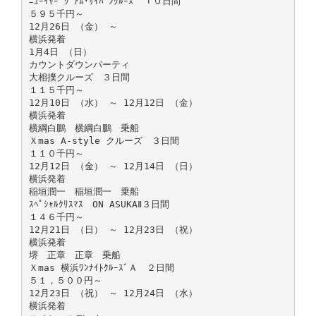
ﾆｭｰｲﾔｰ ｸﾞｱﾑ･ｻｲﾊﾟﾝｸﾙｰｽﾞ １０日間
５９５千円～
12月26日 （金） ～
横浜発着
1月4日 （日）
カウントダウンパーティ
大相撲クルーズ ３日間
１１５千円～
12月10日 （水） ～ 12月12日 （金）
横浜発着
横綱白鵬 横綱白鵬 乗船
Ｘmas A-style クルーズ ３日間
１１０千円～
12月12日 （金） ～ 12月14日 （日）
横浜発着
稲垣潤一 稲垣潤一 乗船
ｽﾍﾟｼｬﾙｸﾘｽﾏｽ ON ASUKAⅡ３日間
１４６千円～
12月21日 （日） ～ 12月23日 （祝）
横浜発着
堺 正章 正章 乗船
Ｘmas 横浜ﾜﾝﾅｲﾄｸﾙｰｽﾞＡ ２日間
５１，５００円～
12月23日 （祝） ～ 12月24日 （水）
横浜発着