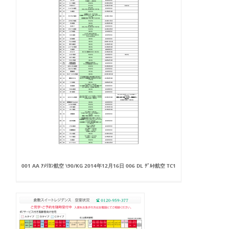
001 AA ｱﾒﾘｶﾝ航空 \90/KG 2014年12月16日 006 DL ﾃﾞﾙﾀ航空 TC1