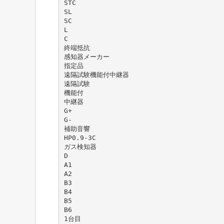
STC
SL
SC
L
C
終端抵抗
感知器メーカー
指定品
遠隔試験機能付中継器
遠隔試験
機能付
中継器
G+
G-
補助音響
HP0.9-3C
ガス検知器
D
A1
A2
B3
B4
B5
B6
1台目