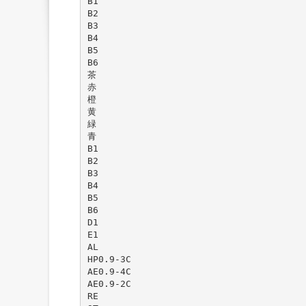
B1
B2
B3
B4
B5
B6
茶
赤
橙
黄
緑
青
B1
B2
B3
B4
B5
B6
D1
E1
AL
HP0.9-3C
AE0.9-4C
AE0.9-2C
RE