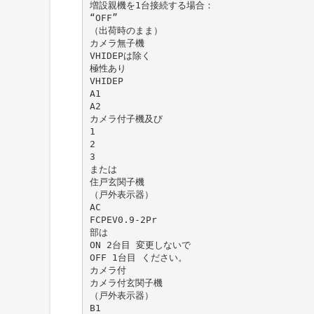
増設親機を1台接続する場合：
“OFF”
（出荷時のまま）
カメラ無子機
VHIDEPは除く
極性あり
VHIDEP
A1
A2
カメラ付子機及び
1
2
3
または
住戸玄関子機
（戸外表示器）
AC
FCPEV0.9-2Pr
部は
ON 2台目 変更しないで
OFF 1台目 ください。
カメラ付
カメラ付玄関子機
（戸外表示器）
B1