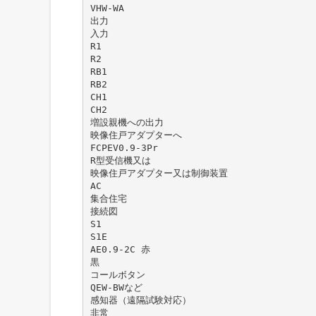
VHW-WA
出力
入力
R1
R2
RB1
RB2
CH1
CH2
増設親機への出力
映像住戸アダプターへ
FCPEV0.9-3Pr
R型受信機又は
映像住戸アダプター又は制御装置
AC
集合住宅
接続図
S1
S1E
AE0.9-2C 赤
黒
コールボタン
QEW-BWなど
感知器（遠隔試験対応）
非常