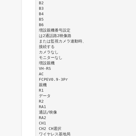
B2
B3
B4
B5
B6
増設親機番号設定
は2通話路2映像路
または監視カメラ連動時、
接続する
カメラなし
モニターなし
増設親機
VH-RS
AC
FCPEV0.9-3Pr
親機
R1
データ
R2
RA1
通話/映像
RA2
CH1
CH2 CH選択
ワイヤレス基地局