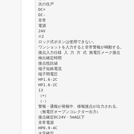
次の住戸
DC+
DC-
非常
電源
24V
※2
ロック式ボタンは使用できない。
ワンショットを入力すると非常警報が鳴動する。
接点入力仕様 入 力 方 式 無電圧メーク接点
検出確定時間
接点抵抗値
端子短絡電流
端子間電圧
HP1.6-2C
HP1.6-2C
13
（+）
（-）
警報・通報が発報中、移報接点が出力される。
（無電圧オープンコレクター出力）
接点確定DC24V・5mA以下
非常電源
HP0.9-4C
火災確定