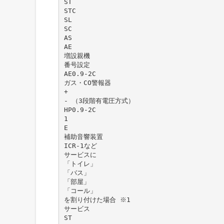
ST
STC
SL
SC
AS
AE
増設親機
番号設定
AE0.9-2C
ガス・CO警報器
+
- （3段階有電圧方式）
HP0.9-2C
1
E
補助音響装置
ICR-1など
サービスに
「トイレ」
「バス」
「部屋」
「コール」
を割り付けた場合 ※1
サービス
ST