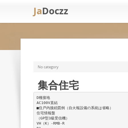
Ja
Doczz
No category
集合住宅
D種接地
AC100V直結
■住戸内接続図例（自火報設備の系統は省略）
住宅情報盤
（GP型3級受信機）
VH（K）-RMB-R