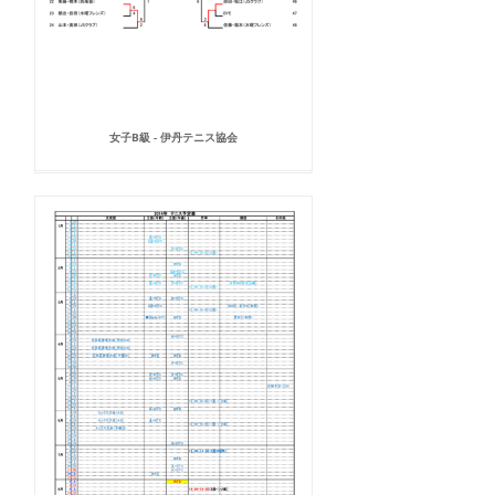
女子B級 - 伊丹テニス協会