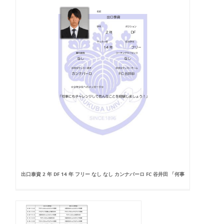
出口泰資 2 年 DF 14 年 フリー なし なし カンナバーロ FC 谷井田 「何事