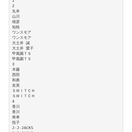
1
2
丸本
山川
雄彦
知枝
ワンスモア
ワンスモア
大土井 誠
大土井 愛子
甲風園ＴＳ
甲風園ＴＳ
3
木藤
西田
和典
友美
ＳＷＩＴＣＨ
ＳＷＩＴＣＨ
4
香川
香川
将孝
悦子
J-J-JACKS