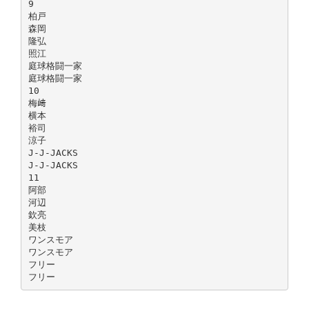
9
柏戸
森岡
隆弘
照江
庭球格闘一家
庭球格闘一家
10
梅﨑
横本
裕司
涼子
J-J-JACKS
J-J-JACKS
11
阿部
河辺
欽亮
美枝
ワンスモア
ワンスモア
フリー