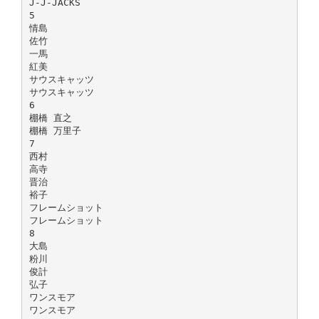
J-J-JACKS
5
情島
佐竹
一馬
紅美
サウスキャッツ
サウスキャッツ
6
棚橋 直之
棚橋 万里子
7
西村
高寺
晋治
裕子
フレームショット
フレームショット
8
大島
粉川
俊計
弘子
ワンスモア
ワンスモア