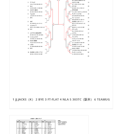
1 JJ.JACKS（K） 2 BYE 3 FT-FLAT 4 NLA 5 303TC（阪本） 6 TEAMUG