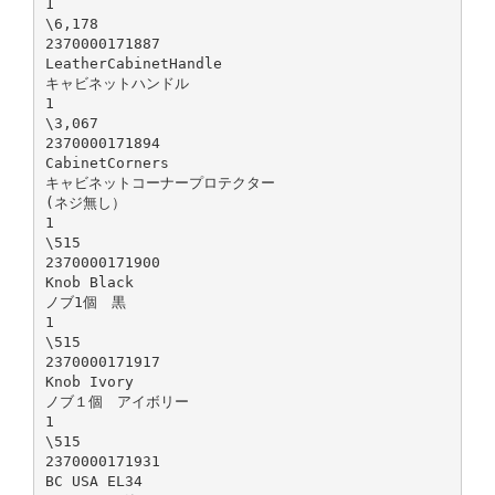
1
\6,178
2370000171887
LeatherCabinetHandle
キャビネットハンドル
1
\3,067
2370000171894
CabinetCorners
キャビネットコーナープロテクター
(ネジ無し）
1
\515
2370000171900
Knob Black
ノブ1個 黒
1
\515
2370000171917
Knob Ivory
ノブ１個 アイボリー
1
\515
2370000171931
BC USA EL34