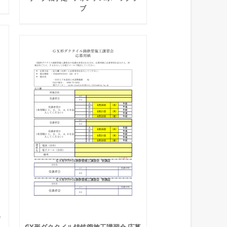
ブ
会
GX形ダクタイル鋳鉄管施工講習会 応募