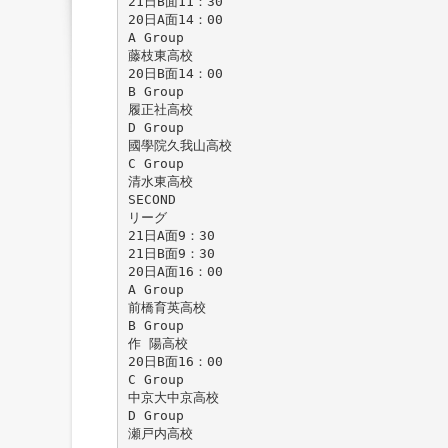
21日B面11：30
20日A面14：00
A Group
藤枝東高校
20日B面14：00
B Group
履正社高校
D Group
國學院久我山高校
C Group
清水東高校
SECOND
リーグ
21日A面9：30
21日B面9：30
20日A面16：00
A Group
前橋育英高校
B Group
作 陽高校
20日B面16：00
C Group
中京大中京高校
D Group