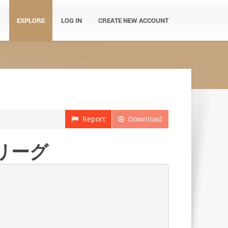
EXPLORE
LOG IN
CREATE NEW ACCOUNT
Report
Download
ーリーグ