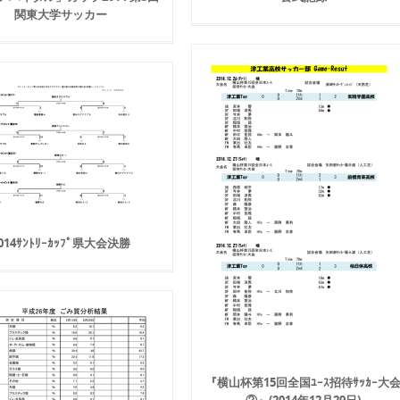
関東大学サッカー
014ｻﾝﾄﾘｰｶｯﾌﾟ県大会決勝
『横山杯第15回全国ﾕｰｽ招待ｻｯｶｰ大
②』(2014年12月29日)