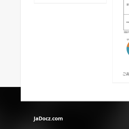
ご
JaDocz.com