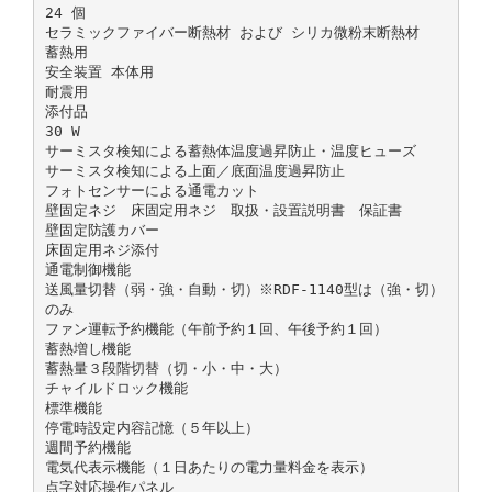
24 個
セラミックファイバー断熱材 および シリカ微粉末断熱材
蓄熱用
安全装置 本体用
耐震用
添付品
30 W
サーミスタ検知による蓄熱体温度過昇防止・温度ヒューズ
サーミスタ検知による上面／底面温度過昇防止
フォトセンサーによる通電カット
壁固定ネジ 床固定用ネジ 取扱・設置説明書 保証書
壁固定防護カバー
床固定用ネジ添付
通電制御機能
送風量切替（弱・強・自動・切）※RDF-1140型は（強・切）
のみ
ファン運転予約機能（午前予約１回、午後予約１回）
蓄熱増し機能
蓄熱量３段階切替（切・小・中・大）
チャイルドロック機能
標準機能
停電時設定内容記憶（５年以上）
週間予約機能
電気代表示機能（１日あたりの電力量料金を表示）
点字対応操作パネル