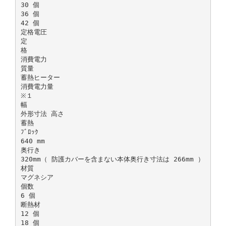
30 個
36 個
42 個
定格電圧
定
格
消費電力
質量
蓄熱ヒーター
消費電力量
※１
幅
外形寸法 高さ
蓄熱
ﾌﾞﾛｯｸ
640 mm
奥行き
320mm（ 防護カバーを含まない本体奥行き寸法は 266mm ）
材質
マグネシア
個数
6 個
断熱材
12 個
18 個