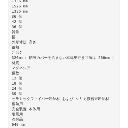
1336 mm
1526 mm
1336 mm
36 個
42 個
36 個
質量
幅
外形寸法 高さ
蓄熱
ﾌﾞﾛｯｸ
320mm（ 防護カバーを含まない本体奥行き寸法は 266mm ）
材質
マグネシア
個数
12 個
18 個
24 個
30 個
セラミックファイバー断熱材 および シリカ微粉末断熱材
蓄熱用
安全装置 本体用
耐震用
添付品
640 mm