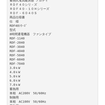
蓄熱式電気暖房器“アルディ”
ＲＤＦ４０シリ－ズ
ＲＤＦ４０－１０Ｈシリーズ
ＲＤＦ－６０４０Ｓ
商品仕様書
仕 様
RDF40ｼﾘｰｽﾞ
型式
8時間通電機器 ファンタイプ
RDF-1140
RDF-2040
RDF-3040
RDF-4040
RDF-5040
RDF-6040
RDF-7040
3.0ｋW
4.0ｋW
5.0ｋW
6.0ｋW
7.0ｋW
蓄熱用
単相 AC200V 50/60Hz
制御用
単相 AC100V 50/60Hz