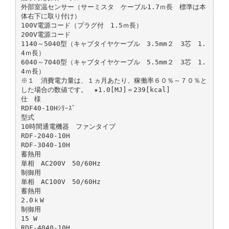
外部室温センサー（サーミスタ ケーブル1.7ｍ長 標準は本
体右下に取り付け）
100V電源コード（プラグ付 1.5ｍ長）
200V電源コード
1140～5040型（キャブタイヤケーブル 3.5mm２ 3芯 1.
4ｍ長）
6040～7040型（キャブタイヤケーブル 5.5mm２ 3芯 1.
4ｍ長）
※１ 消費電力量は、１ヵ月あたり、稼働率６０％～７０％と
した場合の数値です。 ★1.0[MJ]＝239[kcal]
仕 様
RDF40-10Hｼﾘｰｽﾞ
型式
10時間通電機器 ファンタイプ
RDF-2040-10H
RDF-3040-10H
蓄熱用
単相 AC200V 50/60Hz
制御用
単相 AC100V 50/60Hz
蓄熱用
2.0ｋW
制御用
15 W
RDF-4040-10H