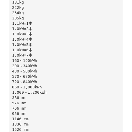
181kg
222kg
264kg
305kg
1.1kW×1本
1.0kW×2本
1.0kW×3本
1.0kW×4本
1.0kW×5本
1.0kW×6本
1.0kW×7本
160～190kWh
290～340kWh
430～500kWh
570～670kWh
720～840kWh
860～1,000kWh
1,000～1,200kWh
386 mm
576 mm
766 mm
956 mm
1146 mm
1336 mm
1526 mm