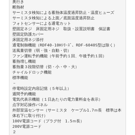
奥行き
断熱材
サーミスタ検知による蓄熱体温度過昇防止・温度ヒューズ
サーミスタ検知による上面／底面温度過昇防止
フォトセンサーによる通電カット
壁固定ネジ 床固定用ネジ 取扱・設置説明書 保証書
壁固定防護カバー
床固定用ネジ添付
通電制御機能（RDF40-10Hｼﾘｰｽﾞ、RDF-6040S型は除く）
送風量切替（弱・強・自動・切）
ファン運転予約機能（午前予約１回、午後予約１回）
蓄熱増し機能
蓄熱量３段階切替（切・小・中・大）
チャイルドロック機能
標準機能
－
停電時設定内容記憶（５年以上）
週間予約機能
電気代表示機能（１日あたりの電力量料金を表示）
点字対応操作パネル
外部室温センサー（サーミスタ ケーブル1.7ｍ長 標準は本
体右下に取り付け）
100V電源コード（プラグ付 1.5ｍ長）
200V電源コード
２