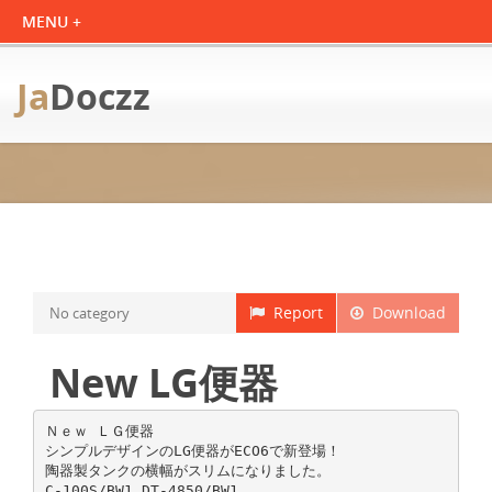
Ja
Doczz
Report
Download
No category
New LG便器
Ｎｅｗ ＬＧ便器
シンプルデザインのLG便器がECO6で新登場！
陶器製タンクの横幅がスリムになりました。
C-100S/BW1 DT-4850/BW1