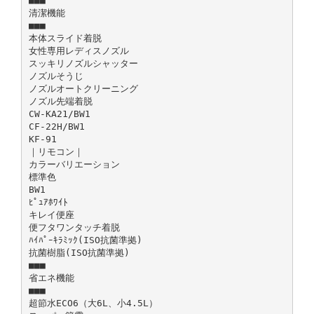
■■■
清潔機能
■■■
本体スライド着脱
女性専用レディスノズル
スッキリノズルシャッター
ノズルそうじ
ノズルオートクリーニング
ノズル先端着脱
CW-KA21/BW1
CF-22H/BW1
KF-91
｜リモコン｜
カラーバリエーション
標準色
BW1
ﾋﾟｭｱﾎﾜｲﾄ
キレイ便座
便フタワンタッチ着脱
ﾊｲﾊﾟｰｷﾗﾐｯｸ(ISO抗菌準拠)
抗菌樹脂(ISO抗菌準拠)
■■■
省エネ機能
■■■
超節水ECO6（大6L、小4.5L）