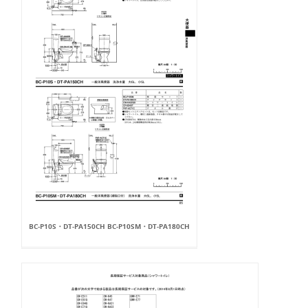
BC-P10S・DT-PA150CH BC-P10SM・DT-PA180CH