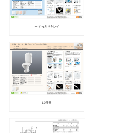
ー すっきりキレイ
LC便器