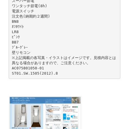
スーパー節電
ワンタッチ節電(8h)
電源スイッチ
注文色(納期約２週間)
BN8
ｵﾌﾎﾜｲﾄ
LR8
ﾋﾟﾝｸ
BB7
ﾌﾞﾙｰｸﾞﾚｰ
壁リモコン
※上記掲載の各写真・イラストはイメージです。見積内容とは
異なる場合がありますので、ご注意ください。
AC075801050-01