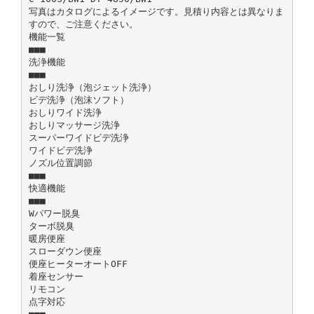
写真はカタログによるイメージです。見積り内容とは異なりま
すので、ご注意ください。
機能一覧
■■■
洗浄機能
■■■
おしり洗浄（泡ジェット洗浄）
ビデ洗浄（泡沫ソフト）
おしりワイド洗浄
おしりマッサージ洗浄
スーパーワイドビデ洗浄
ワイドビデ洗浄
ノズル位置調節
■■■
快適機能
■■■
Wパワー脱臭
ターボ脱臭
暖房便座
スローダウン便座
便座ヒーターオートOFF
着座センサー
リモコン
点字対応