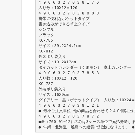
4 9 0 6 3 2 7 0 3 8 1 7 6
入り数：10X12＝120
4 9 0 6 3 2 7 0 3 8 0 0 8
携帯に便利なポケットタイプ
書き込みができる卓上タイプ
シンプル
ブラック
KC-785
サイズ：39.2X24.1cm
KC-812
外装ポリ袋入り
サイズ：19.2X17cm
ダイカットカレンダー（くまモン） 卓上カレンダー 黒
4 9 0 6 3 2 7 0 3 7 8 5 8
入り数：10X12＝120
KC-787
外装ポリ袋入り
サイズ：16X9cm
ダイアリー 黒（ポケットタイプ） 入り数：10X24＝
4 9 0 6 3 2 7 0 3 8 1 2 1
● 最小ご注文単位 他の商品と合わせて２４０個以上
4 9 0 6 3 2 7 0 3 7 8 7 2
●傘（700-01∼12）のみは3ケース単位で元払発送し
● 沖縄・北海道・離島への運賃は別途になります。 