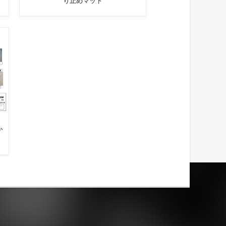
り止めマット
か