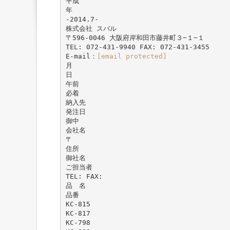
平成
年
-2014.7-
株式会社 スバル
〒596-0046 大阪府岸和田市藤井町３−１−１
TEL: 072-431-9940 FAX: 072-431-3455
E-mail：
[email protected]
月
日
午前
必着
納入先
発注日
御中
会社名
〒
住所
御社名
ご担当者
TEL: FAX:
品 名
品番
KC-815
KC-817
KC-798