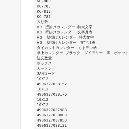
KC-800
KC-785
KC-812
KC-787
入り数
B３ 壁掛けカレンダー 特大文字
B３ 壁掛けカレンダー 文字月表
A３ 壁掛けカレンダー 特大文字
A３ 壁掛けカレンダー 文字月表
ダイカットカレンダー くまモン柄
卓上カレンダー ブラック ダイアリー 黒 ポケッ
注文数量
ボックス
カートン
JANコード
10X12
4906327038152
10X12
4906327038176
10X12
10X12
4906327037988
4906327038008
4906327037858
4906327038121