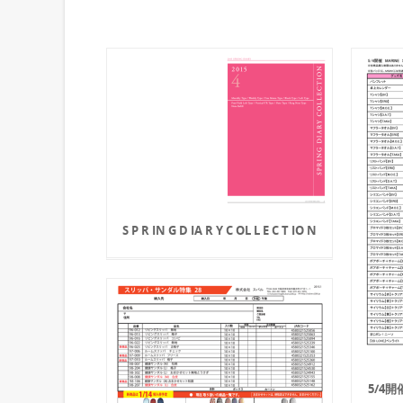
S P R IN G D IA R Y C OL L E C T IO N
5/4開催