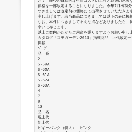
さて、昨今の継続的な生産コストの上昇と為替の急激
価格を一部改定することになりました。今年7月出荷分
つきましては改定前の価格にて出荷させていただきま
申し上げます。該当商品につきましては以下の表に掲
なお、本件につきまして不明な点などありましたら、
幸いに存じます。
以上ご案内かたがたご用命を賜りますようお願い申し
カタログ「コモガーデン2013」掲載商品 上代改定一
掲載
ﾍﾟｰｼﾞ
品 番
2
S-59A
S-60A
S-61A
S-62A
S-63A
4
7
8
18
品 名
現上代
新上代
ビギーバンク（特大） ピンク