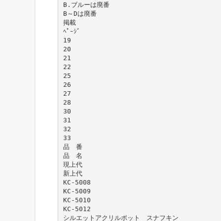
B.ブルーは廃番
B～Dは廃番
掲載
ﾍﾟｰｼﾞ
19
20
21
22
25
26
27
28
30
31
32
33
品 番
品 名
現上代
新上代
KC-5008
KC-5009
KC-5010
KC-5012
シルエットアクリルポット スナフキン