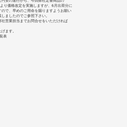
な円安の進行から、今回弊社定番商品の
より価格改定を実施しますが、6月出荷分に
すので、早めのご用命を賜りますようお願い
載しましたのでご参照下さい。
弊社営業担当までお問合せをいただければ
上げます。
覧表