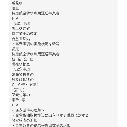
爆発物
検査
特定航空貨物利用運送事業者
ＲＡ
（認定申請）
国土交通省
特定荷主の確定
合意書締結
・遵守事項の実施状況を確認
認定
特定航空貨物利用運送事業者
航 空 会 社
爆発物検査
（認定申請）
爆発物検査の
対象は現状の
５‐６倍と予想！
（許可）
保安対策の
指示 等
ＲＡ
＜保安基準の追加＞
・航空貨物取扱施設に出入りする職員に対する
保安検査の追加
・自主監査の結果報告回数等の追加