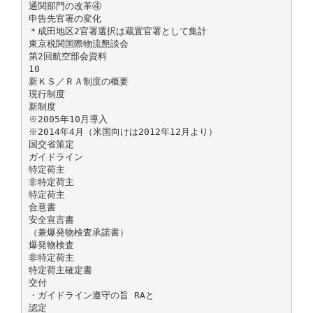
通関部門の改革④
申告先官署の変化
＊成田地区2官署選択は蔵置官署として集計
東京税関国際物流懇談会
第2回航空部会資料
10
新ＫＳ／ＲＡ制度の概要
現行制度
新制度
※2005年10月導入
※2014年4月（米国向けは2012年12月より）
国交省策定
ガイドライン
特定荷主
非特定荷主
特定荷主
合意書
安全宣言書
（兼爆発物検査承諾書）
爆発物検査
非特定荷主
特定荷主確定書
交付
・ガイドライン遵守の旨 RAと
認定