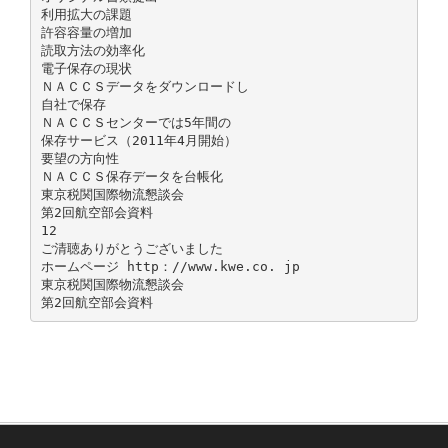
利用拡大の課題
許容容量の増加
読取方法の効率化
電子保存の現状
ＮＡＣＣＳデータをダウンロードし
自社で保存
ＮＡＣＣＳセンターでは5年間の
保存サービス（2011年4月開始）
要望の方向性
ＮＡＣＣＳ保存データを台帳化
東京税関国際物流懇談会
第2回航空部会資料
12
ご清聴ありがとうございました
ホームページ http：//www.kwe.co. jp
東京税関国際物流懇談会