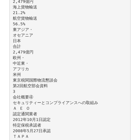
2,479億円
海上貨物輸送
21.2%
航空貨物輸送
56.5%
東アジア・
オセアニア
日本
合計
2,479億円
欧州・
中近東・
アフリカ
米州
東京税関国際物流懇談会
第2回航空部会資料
3
会社概要④
セキュリティーとコンプライアンスへの取組み
Ａ Ｅ Ｏ
認定通関業者
2012年10月1日認定
特定保税承認者
2008年5月27日承認
ＴＡＰＡ