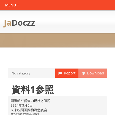
Ja
Doczz
Report
Download
No category
資料1参照
国際航空貨物の現状と課題
2014年3月6日
東京税関国際物流懇談会
第2回航空部会資料