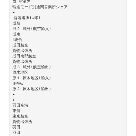
成 空港内
輸送モード別通関営業所シェア
★
Ⅰ官署選択(★印)
成航
成２ 域外(航空輸入)
成南
Ⅱ統合
成田航空
貨物出張所
成田南部航空
貨物出張所
成３ 域外(航空輸出)
原木地区
原１ 原木地区(輸入)
Ⅲ移転
原２ 原木地区(輸出)
★
★
羽田空港
東航
東京航空
貨物出張所
羽田
羽田