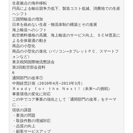
生産拠点の海外移転
円高による輸出競争力低下、製造コスト低減、消費地での生産
へシフト
三国間輸送の増加
日本を絡めない生産・物流体制の構築とその進展
海上輸送へのシフト
航空燃料価格の高騰、海上輸送のサービス向上、ＳＣＭ普及に
よる全体最適の動き
商品の小型化
商品の小型化の進化（パソコン→タブレットＰＣ、スマートフ
ォンなど）
東京税関国際物流懇談会
第2回航空部会資料
6
通関部門の改革①
中期経営計画（2010年4月∼2013年3月）
Ｒｅａｄｙ ｆｏｒ ｔｈｅ Ｎｅｘｔ！（未来への挑戦）
事業環境の変化に対応
この中でコア事業の強化として「通関部門の改革」をテーマ
に．．．
現状の課題
・要員の問題
・取扱件数の増減対応
・品質の向上
・顧客サービスアップ