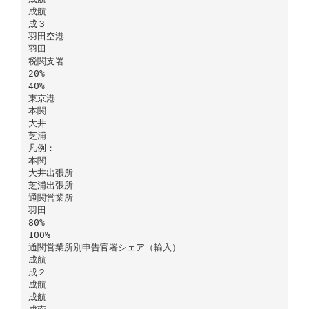
成航
成３
羽田空港
羽田
税関支署
20%
40%
東京港
本関
大井
芝浦
凡例：
本関
大井出張所
芝浦出張所
通関営業所
羽田
80%
100%
通関営業所別申告官署シェア（輸入）
成航
成２
成航
成航