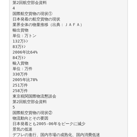
第2回航空部会資料
4
国際航空貨物の現状①
日本発着の航空貨物の現状
業界全体の物量推移（出典：ＪＡＦＡ）
輸出貨物
単位：万トン
132万ﾄﾝ
83万ﾄﾝ
2006年比64%
84万ﾄﾝ
輸入貨物
単位：万件
330万件
2005年比78%
251万件
258万件
東京税関国際物流懇談会
第2回航空部会資料
5
国際航空貨物の現状②
物流動向とその要因
日本発着とも2005-06年をピークに減少
景気の低迷
デフレの進行、国内市場の成熟化、国内消費低迷