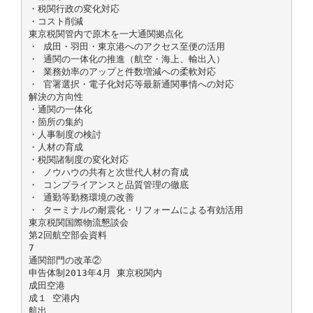
・税関行政の変化対応
・コスト削減
東京税関管内で原木を一大通関拠点化
・ 成田・羽田・東京港へのアクセス至便の活用
・ 通関の一体化の推進（航空・海上、輸出入）
・ 業務効率のアップと件数増減への柔軟対応
・ 官署選択・電子化対応等最新通関事情への対応
解決の方向性
・通関の一体化
・箇所の集約
・人事制度の検討
・人材の育成
・税関諸制度の変化対応
・ ノウハウの共有と次世代人材の育成
・ コンプライアンスと品質管理の徹底
・ 通勤等勤務環境の改善
・ ターミナルの耐震化・リフォームによる有効活用
東京税関国際物流懇談会
第2回航空部会資料
7
通関部門の改革②
申告体制2013年4月 東京税関内
成田空港
成１ 空港内
航出