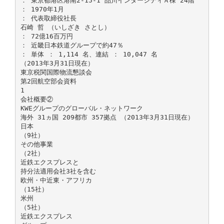
： 東京都港区港南2-15-1 品川インターシティＡ棟 24階
： 1970年1月
： 代表取締役社長
石崎 哲 （いしざき さとし）
： 72億16百万円
： 近畿日本鉄道グループで約47％
： 単体 ： 1,114 名、連結 ： 10,047 名
（2013年3月31日現在）
東京税関国際物流懇談会
第2回航空部会資料
1
会社概要②
KWEグループのグローバル・ネットワーク
海外 31ヵ国 209都市 357拠点 （2013年3月31日現在）
日本
（9社）
その他事業
（2社）
近鉄エクスプレスと
持分法適用会社3社を含む
欧州・中近東・アフリカ
（15社）
米州
（5社）
近鉄エクスプレス