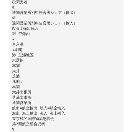
税関支署
②
通関営業所別申告官署シェア（輸出）
③
通関営業所別申告官署シェア（輸入）
Ⅳ海上輸出統合
羽 空港内
★
東京港
★本関
港 芝浦地区
未選択
本関
大井
芝浦
凡例：
本関
大井出張所
芝浦出張所
通関営業所
航出=航空輸出 航入=航空輸入
海出=海上輸出 海入=海上輸入
東京税関国際物流懇談会
第2回航空部会資料
9