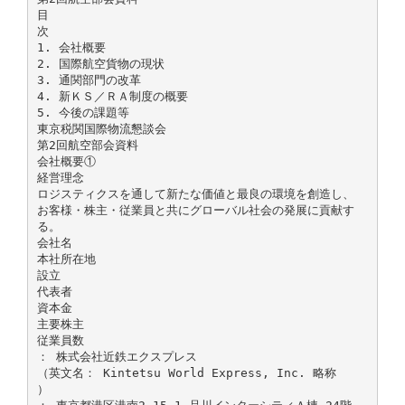
目
次
1. 会社概要
2. 国際航空貨物の現状
3. 通関部門の改革
4. 新ＫＳ／ＲＡ制度の概要
5. 今後の課題等
東京税関国際物流懇談会
第2回航空部会資料
会社概要①
経営理念
ロジスティクスを通して新たな価値と最良の環境を創造し、
お客様・株主・従業員と共にグローバル社会の発展に貢献す
る。
会社名
本社所在地
設立
代表者
資本金
主要株主
従業員数
： 株式会社近鉄エクスプレス
（英文名： Kintetsu World Express, Inc. 略称
）