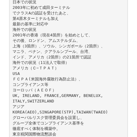
日本での状況
2003年に初めて成田ターミナル
でクラスAの認証を受けたあと、
第4原木ターミナルも加え
最新の基準に対応中
海外での状況
2001年の香港（現在4箇所）を始めとして、
その後、ロンドン、アムステルダム、
上海（3箇所）、ソウル、シンガポール（2箇所）、
マニラ、ペナン、クアラルンプール、台湾、
インド、アメリカ（2箇所）の21箇所で認証
海外での状況（11法人で取得）
アメリカ（Ｃ−ＴＰＡＴ）
USA
ＦＣＰＡ(米国海外腐敗行為防止法）、
コンプライアンス等
ヨーロッパ（ＡＥＯＦ）
UK, IRELAND, FRANCE,GERMANY, BENELUX,
ITALY,SWITZERLAND
アジア
KOREA(AEO),SINGAPORE(STP),TAIWAN(TWAEO)
グローバルリスク管理委員会を設置し、
グループ全体でコンプライアンス基準を
徹底すべく体制を構築中。
東京税関国際物流懇談会