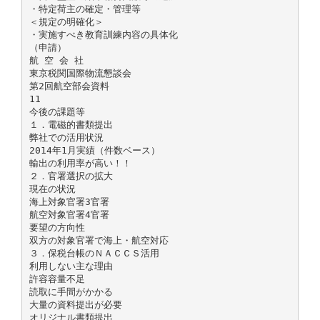
・特定荷主の確定・管理等
＜規定の明確化＞
・実施すべき教育訓練内容の具体化
（申請）
航 空 会 社
東京税関国際物流懇談会
第2回航空部会資料
11
今後の課題等
１．電磁的書類提出
弊社での活用状況
2014年1月実績（件数ベース）
輸出の利用率が高い！！
２．官署選択の拡大
現在の状況
海上対象官署3官署
航空対象官署4官署
要望の方向性
双方の対象官署で海上・航空対応
３．保税台帳のＮＡＣＣＳ活用
利用しない主な理由
許容容量不足
読取に手間がかかる
大量の資料提出が必要
オリジナル書類提出