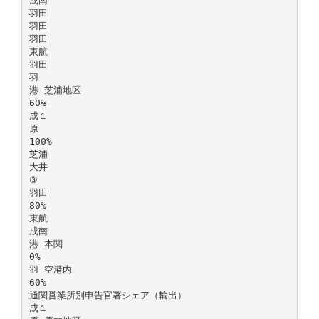
成南
羽田
羽田
羽田
東航
羽田
羽
港 芝浦地区
60%
成１
原
100%
芝浦
大井
③
羽田
80%
東航
成南
港 本関
0%
羽 空港内
60%
通関営業所別申告官署シェア（輸出）
成１