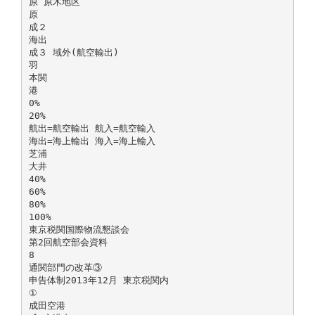
原 原木地区
原
成２
海出
成３ 域外(航空輸出)
羽
本関
港
0%
20%
航出=航空輸出 航入=航空輸入
海出=海上輸出 海入=海上輸入
芝浦
大井
40%
60%
80%
100%
東京税関国際物流懇談会
第2回航空部会資料
8
通関部門の改革③
申告体制2013年12月 東京税関内
①
成田空港