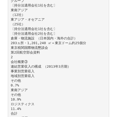
グループ
〔持分法適用会社1社を含む〕
東南アジア
（12社）
東アジア・オセアニア
（25社）
〔持分法適用会社1社を含む〕
〔持分法適用会社2社を含む〕
倉庫・物流施設 （日本国内・海外の合計）
203ヵ所・1,201,240 ㎡＝東京ドーム約25個分
東京税関国際物流懇談会
第2回航空部会資料
2
会社概要③
連結営業収入の構成 （2013年3月期）
事業別営業収入
地域別営業収入
その他
0.7%
東南アジア
その他
10.9%
ロジスティクス
11.4%
合計