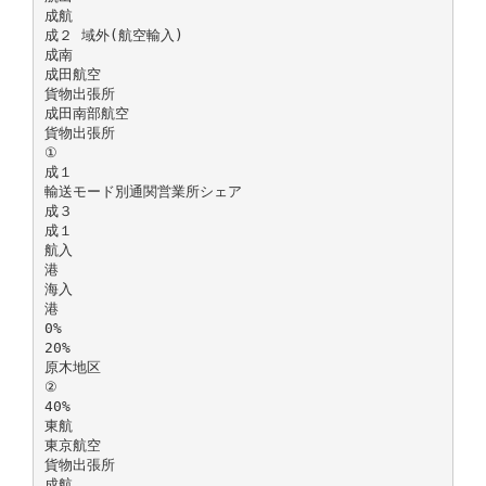
成航
成２ 域外(航空輸入)
成南
成田航空
貨物出張所
成田南部航空
貨物出張所
①
成１
輸送モード別通関営業所シェア
成３
成１
航入
港
海入
港
0%
20%
原木地区
②
40%
東航
東京航空
貨物出張所
成航