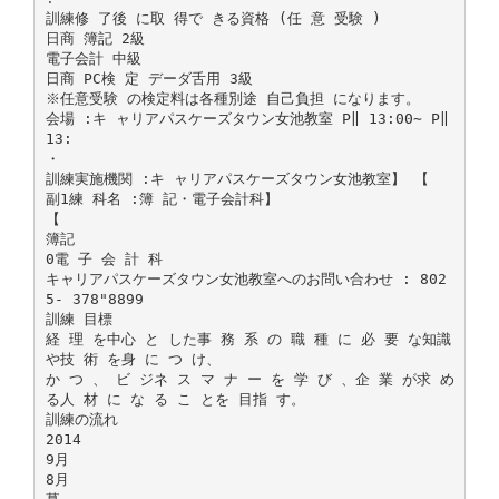
訓練修 了後 に取 得で きる資格 (任 意 受験 )
日商 簿記 2級
電子会計 中級
日商 PC検 定 デーダ舌用 3級
※任意受験 の検定料は各種別途 自己負担 になります。
会場 :キ ャリアパスケーズタウン女池教室 P‖ 13:00∼ P‖
13:
・
訓練実施機関 :キ ャリアパスケーズタウン女池教室】 【
副1練 科名 :簿 記・電子会計科】
【
簿記
0電 子 会 計 科
キャリアパスケーズタウン女池教室へのお問い合わせ : 802
5‐ 378"8899
訓練 目標
経 理 を中心 と した事 務 系 の 職 種 に 必 要 な知識
や技 術 を身 に つ け、
か つ 、 ビ ジネ ス マ ナ ー を 学 び 、企 業 が求 め
る人 材 に な る こ とを 目指 す。
訓練の流れ
2014
9月
8月