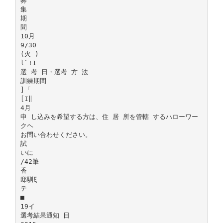
募
集
期
間
10月
9/30
(火 )
l`!1
選 考 日・選考 方 法
訓練期間
]「
[I‖
4月
申 し込みを希望する方は、住 居 所を管轄 するハローワー
クヘ
お問い合わせください。
試
いに
/42筆
香
邸馴ξ
テ
■
19イ
選考結果通知 日