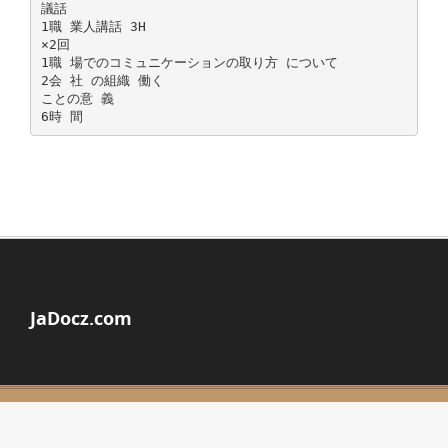
議話
1職 業人講話 3H
×2回
1職 場でのコミュニケーションの取り方 について
2会 社 の組織 働く
ことの意 義
JaDocz.com
© Copyright 2026