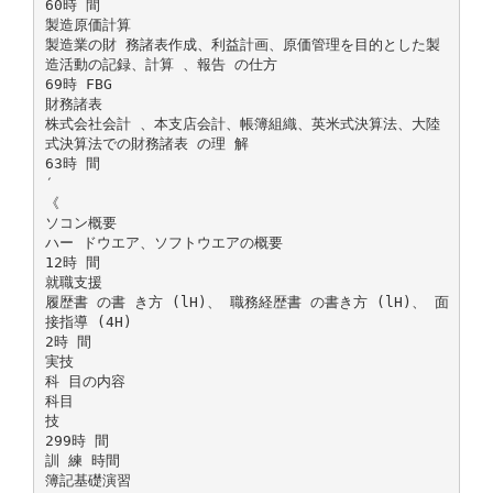
60時 間
製造原価計算
製造業の財 務諸表作成、利益計画、原価管理を目的とした製
造活動の記録、計算 、報告 の仕方
69時 FBG
財務諸表
株式会社会計 、本支店会計、帳簿組織、英米式決算法、大陸
式決算法での財務諸表 の理 解
63時 間
′
《
ソコン概要
ハー ドウエア、ソフトウエアの概要
12時 間
就職支援
履歴書 の書 き方 (lH)、 職務経歴書 の書き方 (lH)、 面
接指導 (4H)
2時 間
実技
科 目の内容
科目
技
299時 間
訓 練 時間
簿記基礎演習