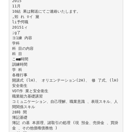
2015
11月
10結 果は郵送にてご連絡いたします。
,矧 れ ♀イ 黛
li予愕職
20151ィ
;g了
ヨ1練 内容
学科
科 目の内容
科 目
こ●■時間
訓練時間
学 科
各種行事
開講式 (lH)、 オリエンテーション(2H)、 修 了式、(lH)
安全衛生
VDT作 業と安全衛生
職業能力基礎講習
コミュニケーション、自己理解、職業意識 、表現スキル、人
間関係スキル
28時 間
簿記基礎
簿記 の基 本原理、諸取引の処理 (現 預金、売掛金 、買掛
金 、その他債権債務他 )