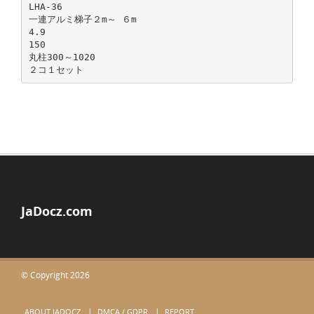
LHA-36
一連アルミ梯子２m～ ６m
4.9
150
丸柱300～1020
JaDocz.com
© Copyright 2026
ABOUT JADOCZ
DMCA / GDPR
REPORT