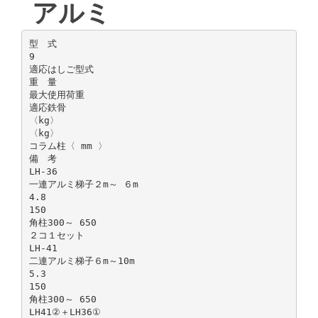
アルミ
型 式
9
適応はしご型式
重 量
最大使用荷重
適応鉄骨
〈kg〉
〈kg〉
コラム柱〈 mm 〉
備 考
LH-36
一連アルミ梯子２m～ ６m
4.8
150
角柱300～ 650
２コ１セット
LH-41
二連アルミ梯子６m～10m
5.3
150
角柱300～ 650
LH41②＋LH36①