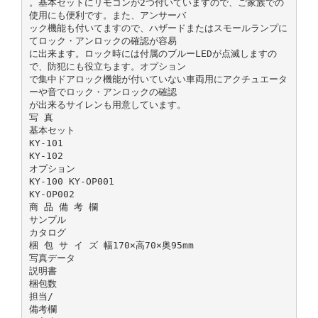
。基本セットにリモコンが2つ付いていますので、ご家族での
使用にも便利です。また、アンサーバ
ック機能も付いてますので、ハザードまたはスモールランプに
てロック・アンロックの確認が容易
に出来ます。ロック時には付属のブルーLEDが点滅しますの
で、防犯にも役立ちます。オプション
で集中ドアロック機能が付いていない車両用にアクチュエータ
ーや音でロック・アンロックの確認
が出来るサイレンも用意しています。
写 真
基本セット
KY-101
KY-102
オプション
KY-100 KY-OP001
KY-OP002
商 品 備 考 欄
サンプル
カタログ
梱 包 サ イ ズ 幅170×高70×奥95mm
写真データ
説明書
梱包数
担当/
備考欄