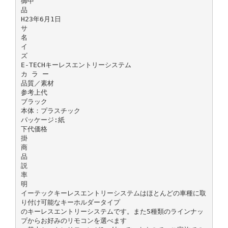
御中
品
H23年6月1日
サ
名
イ
ズ
E-TECHキーレスエントリーシステム
カ ラ ー
品質／素材
参考上代
ブラック
本体：プラスチック
パッケージ:紙
下代価格
掛
商
品
説
率
明
イーテックキーレスエントリーシステムはほとんどの車種に取
り付け可能なキーホルダータイプ
のキーレスエントリーシステムです。また5種類のラインナッ
プからお好みのリモコンを選べます