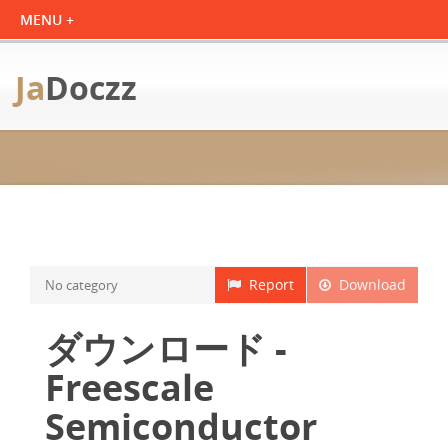
Ja
Doczz
Report
Download
No category
ダウンロード -
Freescale
Semiconductor