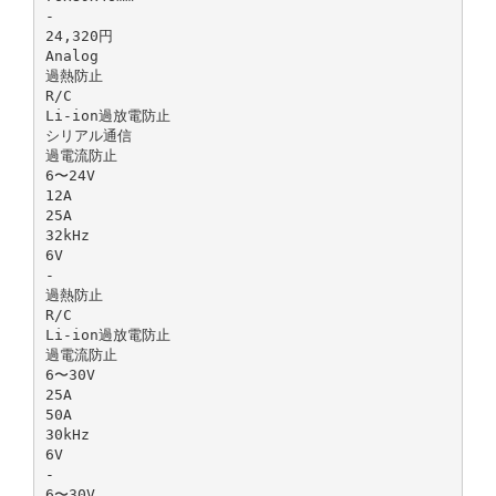
-
24,320円
Analog
過熱防⽌
R/C
Li-ion過放電防⽌
シリアル通信
過電流防⽌
6〜24V
12A
25A
32kHz
6V
-
過熱防⽌
R/C
Li-ion過放電防⽌
過電流防⽌
6〜30V
25A
50A
30kHz
6V
-
6〜30V