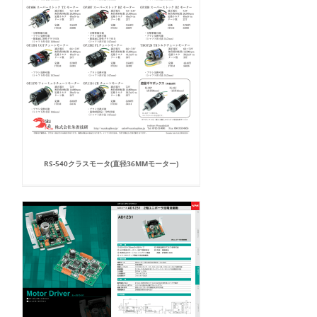
RS-540クラスモータ(直径36MMモーター)