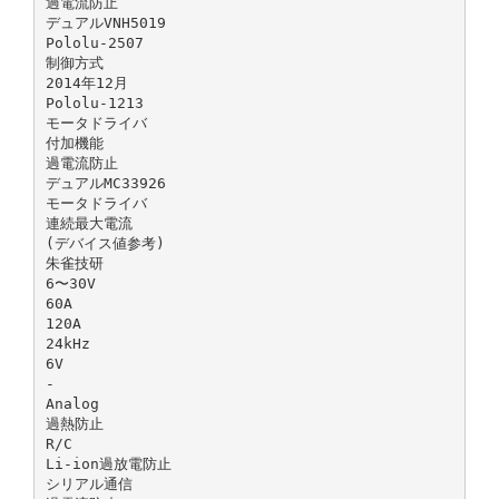
過電流防⽌
デュアルVNH5019
Pololu-2507
制御⽅式
2014年12⽉
Pololu-1213
モータドライバ
付加機能
過電流防⽌
デュアルMC33926
モータドライバ
連続最⼤電流
(デバイス値参考)
朱雀技研
6〜30V
60A
120A
24kHz
6V
-
Analog
過熱防⽌
R/C
Li-ion過放電防⽌
シリアル通信