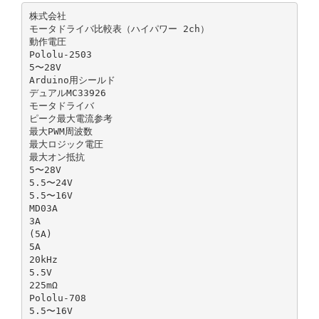
株式会社
モータドライバ⽐較表（ハイパワー 2ch）
動作電圧
Pololu-2503
5〜28V
Arduino⽤シールド
デュアルMC33926
モータドライバ
ピーク最⼤電流参考
最⼤PWM周波数
最⼤ロジック電圧
最⼤オン抵抗
5〜28V
5.5〜24V
5.5〜16V
MD03A
3A
(5A)
5A
20kHz
5.5V
225mΩ
Pololu-708
5.5〜16V