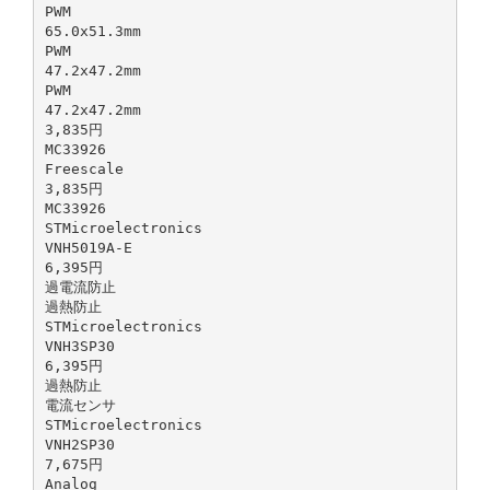
PWM
65.0x51.3mm
PWM
47.2x47.2mm
PWM
47.2x47.2mm
3,835円
MC33926
Freescale
3,835円
MC33926
STMicroelectronics
VNH5019A-E
6,395円
過電流防⽌
過熱防⽌
STMicroelectronics
VNH3SP30
6,395円
過熱防⽌
電流センサ
STMicroelectronics
VNH2SP30
7,675円
Analog