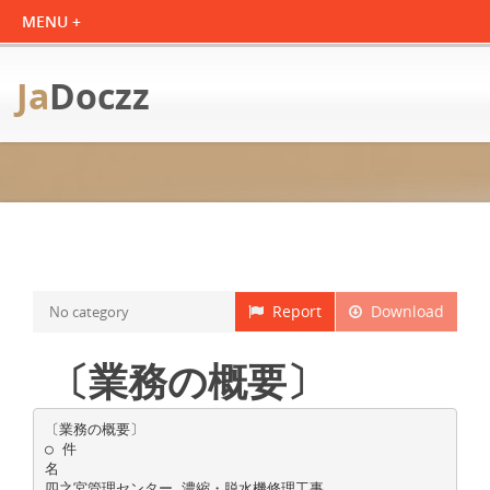
Ja
Doczz
Report
Download
No category
〔業務の概要〕
〔業務の概要〕
○ 件
名
四之宮管理センター 濃縮・脱水機修理工事