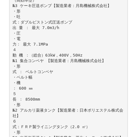
（高効率型）
№3 ケーキ圧送ポンプ【製造業者：月島機械株式会社】
・形
・吐
式：ダブルピストン式圧送ポンプ
出 量 ： 最大 7.0m3/h
・圧
・電
力： 最大 7.1MPa
４
動 機 ：（総合）63kW，400V，50Hz
№1 集合コンベヤ 【製造業者：月島機械株式会社】
・形
式 ： ベルトコンベヤ
・ベルト幅
・機
： 600 ㎜
５
長 ： 8500mm
・形
№2 アルカリ薬液タンク【製造業者：日本ポリエステル株式会
社】
６
式：ＦＲＰ製ライニングタンク（2.0 ㎥）
・形