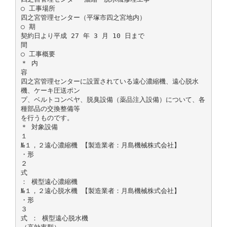
○ 工事場所
四之宮管理センター（平塚市四之宮地内）
○ 期
契約日より平成 27 年 3 月 10 日まで
間
○ 工事概要
＊ 内
容
四之宮管理センターに設置されている遠心濃縮機、遠心脱水
機、ケーキ圧送ポン
プ、ベルトコンベヤ、脱臭設備（薬品注入設備）について、各
種部品の交換整備等
を行うものです。
＊ 対象設備
１
№１，２遠心濃縮機 【製造業者：月島機械株式会社】
・形
２
式
： 横型遠心濃縮機
№１，２遠心脱水機 【製造業者：月島機械株式会社】
・形
３
式 ： 横型遠心脱水機