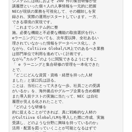
システムには既におよそ 200 件の集合研修が登
講履歴といった個々人の人事情報を一元的に把握
NECが現状の業務を可視化して、その棚卸しを実
録され、実際の運用がスタートしています。一方、
できる環境の実現です。
「これまでシステム的に整
施。必要な機能と不必要な機能の取捨選択を行い
eラーニングについても、次年度以降、全社あるい
理されていなかった情報をデータベース化し、さ
ながら、Cultiiva Global/LM上でのあるべき業務
は部門単位で利用を進めていく計画です。
ながら“カルテ”のように閲覧できるようにするこ
「 e ラーニングと集合研修の管理を一本化できた
とで、
『どこにどんな資質・資格・経歴を持った人材
ました」と坂口氏は語る。
ことは、当社にとって大きな一歩。社員ごとの受講
がいるか』を、海外拠点やグループ企業を含め横断
また導入前テストの実施に当たって、NEC は自社
履歴が見える化されたことで、
『どのような研修を
的に捉えることができれば、真に戦略的な人材の
がCultiiva Global/LMを導入した際に作成、実施
受講し、どのような分野に興味を持っているのか』
活用・配置を図っていくことが可能となるはずで