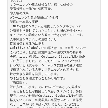
導入予定
ｅラーニングや集合研修など、様々な研修の
受講状況を一元的に管理可能に
導入後の成果
eラーニングと集合研修にかかわる
管理の一本化を実現
「NECが他のシステムと連携したシングルサインオ
ン環境を構築してくれたことも、社員の利便性やセ
キュリティの強化という観点で大きなポイントです。
人事関連システムとの連携により
従業員像を立体的に把握
Cultiiva Global/LMの導入は、約 6カ月でスムー
これにより、社員は勤怠関係の申請や旅費の精算を
今後、ニコン様では、Cultiiva Global/LMとSAP
ズに完了しました。そこでもNEC のノウハウや経
行っている環境から、シームレスに自らの受講履歴
で構築されている人事システムなどとの連携も視
験が大きな効果を発揮しています。
や予定などを確認することが可能です」
（坂口氏）。
野に入れています。その1つのゴールとして同社が
「もともと当社が構築した既存システムには、多様
現在、本体の社員がCultiiva Global/LMを利用。
据えているのが、各従業員の経歴やスキル、研修受
なサービスが 実 装されていました。これに対し