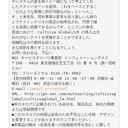
やシステムの姿を我々と一緒になって考えてくれ
したテストパターンを提供。これをベースとするこ
『どのような業務に対応可能なのか』といったこ
す」と来生氏。同社事業の変革を担う新しい人材の
とでテストシナリオの策定が効率化され、円滑で漏
とを容易に把握できるからです」とニコンの来生
育成に向けて、Cultiiva Global/LM の導入は大
れの少ないテストを実施することができました。
祐輔氏はその期待を語ります。
きな役割を果たすことになるでしょう。
お問い合わせは、下記へ
NEC サービスデリバリ事業部 インフォメーションデスク
〒108 - 8424 東京都港区芝五丁目 33 番 8 号（第一田町
ビル）
TEL：フリーダイヤル 0120（78）0962
【受付時間】9：00 ∼12：00 13：00 ∼17：00 月曜日∼金
曜日（祝日・NEC 所定の休日を除く）
E-mail：
[email protected]
URL： http://jpn.nec.com/outsourcing/cultiivag
lobal/cultiivaglobal_lm.html
●本カタログに記載されている会社名、製品名は、各社の商標
または登録商標です。
●このカタログの内容は改良のため予告なしに仕様・デザイン
を変更することがありますのでご了承ください。
●本製品の輸出（非居住者への役務提供等を含む）に際して