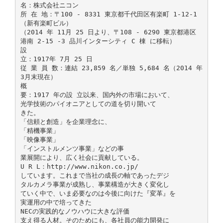
名：株式会社ニコン
所 在 地：〒100 - 8331 東京都千代田区有楽町 1-12-1
（新有楽町ビル）
（2014 年 11月 25 日より、〒108 - 6290 東京都港区
港南 2-15 -3 品川インターシティ C 棟 に移転）
設
立：1917年 7月 25 日
従 業 員 数：連結 23,859 名／単独 5,684 名（2014 年
3月末現在）
概
要：1917 年の設 立以来、国内外の市場において、
光学技術のパイオニアとしての道を切り開いて
きた。
「信頼と創造」を企業理念に、
「精機事業」
「映像事業」
「インストルメンツ事業」などの事
業展開により、広く社会に貢献している。
U R L：http://www.nikon.co.jp/
しています。これまで当社の成長の軸であったデジ
タルカメラ事業が成熟し、事業構造が大きく変化し
ていく中で、いま必要なのは今後に向けた『変革』を
実運用の中で培ってきた
NECの実践的なノウハウに大きな評価
支え得る人材。そのためにも、各社員の能力開発に