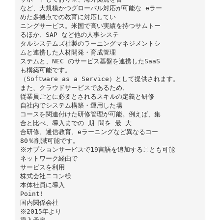
など、大規模かつグローバル対応が可能な eラー
めた多拠点での教育に対応してい
ニングサービス。米国で高い実績を持つサムトー
るほか、SAP など他の人事システ
タルシステムズ社製のラーニングマネジメントシ
ムと連携した人材開発・育成管理
ステムと、NEC のサービス基盤を連携したSaaS
も構築可能です。
（Software as a Service）として提供されます。
また、クラウドサービスであるため、
従業員ごとに必要とされるスキルの定義と研修
自社内でシステム構築・運用した場
コースを関連付けた研修管理が可能。例えば、集
合と比べ、導入までの 期 間を 最 大
合研修、通信教育、eラーニングなど異なるコー
80％削減可能です。
※オプションサービスで19言語を追加することも可能
ネットワーク経由で
サービスを利用
株式会社ニコン様
本体社員に導入
Point!
国内関係会社
※2015年より