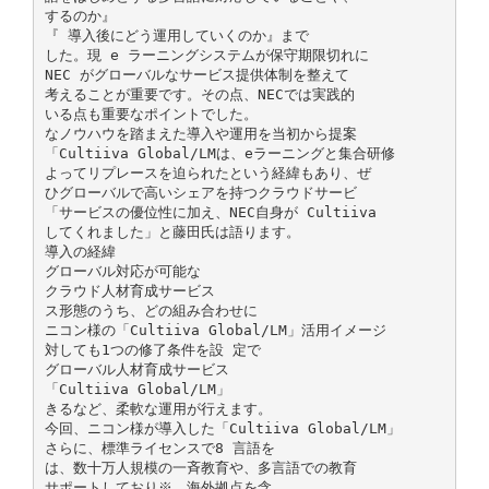
するのか』
『 導入後にどう運用していくのか』まで
した。現 e ラーニングシステムが保守期限切れに
NEC がグローバルなサービス提供体制を整えて
考えることが重要です。その点、NECでは実践的
いる点も重要なポイントでした。
なノウハウを踏まえた導入や運用を当初から提案
「Cultiiva Global/LMは、eラーニングと集合研修
よってリプレースを迫られたという経緯もあり、ぜ
ひグローバルで高いシェアを持つクラウドサービ
「サービスの優位性に加え、NEC自身が Cultiiva
してくれました」と藤田氏は語ります。
導入の経緯
グローバル対応が可能な
クラウド人材育成サービス
ス形態のうち、どの組み合わせに
ニコン様の「Cultiiva Global/LM」活用イメージ
対しても1つの修了条件を設 定で
グローバル人材育成サービス
「Cultiiva Global/LM」
きるなど、柔軟な運用が行えます。
今回、ニコン様が導入した「Cultiiva Global/LM」
さらに、標準ライセンスで8 言語を
は、数十万人規模の一斉教育や、多言語での教育
サポートしており※、海外拠点を含