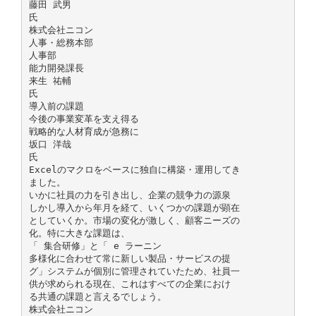
藤田 武男
氏
株式会社ニコン
人事・総務本部
人事部
能力開発課長
来生 祐輔
氏
導入前の課題
今後の事業変革を支え得る
戦略的な人材育成が急務に
坂口 洋哉
氏
Excelのマクロをベースに独自に構築・運用してき
ました。
いかに社員の力を引き出し、企業の競争力の源泉
しかし導入から年月を経て、いくつかの課題が顕在
としていくか。市場の変化が激しく、顧客ニーズの
化。特に大きな課題は、
「 集合研修」と「 e ラーニン
多様化に合わせて常に新しい製品・サービスの提
グ」システムが個別に管理されていたため、社員一
供が求められる現在、これはすべての企業におけ
る共通の課題と言えるでしょう。
株式会社ニコン