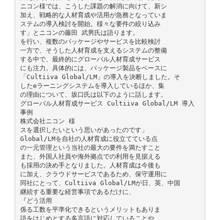
ニコン様では、こうした課題の解消に向けて、新シ
加え、戦略的な人材育成や活用が急務となっていま
ステムの導入検討を開始。様々な要件の絞り込み
す」とニコンの藤田 武男氏は語ります。
を行い、複数のパッケージやサービスを比較検討
一方で、そうした人材育成を支えるシステムの整備
する中で、最終的にグローバル人材育成サービス
にも注力。具体的には、パッケージ製品をベースに
「Cultiiva Global/LM」の導入を決断しました。そ
したeラーニングシステムを導入しているほか、集
の理由について、坂口氏は以下のように話します。
グローバル人材育成サービス Cultiiva Global/LM 導入
事例
株式会社ニコン 様
スを選択したいという思いがあったのです」
Global/LMを自社の人材育成に役立てている点
の一元管理という当社の最大の要件を満たすこと
また、外国人社員や海外拠点での利用を見据える
も採用の決め手となりました。人材育成は今後も
に加え、クラウドサービスであるため、保守運用に
同社にとって、Cultiiva Global/LMが日、英、中国
継続する重要な経営事項であるだけに、
『どう活用
係る工数を平準化できるというメリットもありま
語をはじめとする多言語に対応していることや、