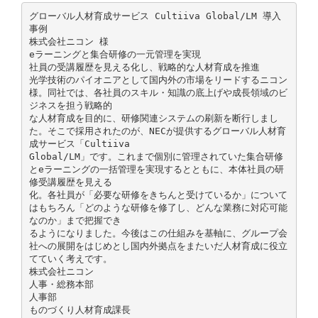
グローバル人材育成サービス Cultiiva Global/LM 導入
事例
株式会社ニコン 様
eラーニングと集合研修の一元管理を実現
社員の受講履歴を見える化し、戦略的な人材育成を推進
光学技術のパイオニアとして国内外の市場をリードするニコン
様。同社では、各社員のスキル・知識の底上げや成長領域のビ
ジネスを担う戦略的
な人材育成を目的に、研修関連システムの刷新を断行しまし
た。そこで採用されたのが、NECが提供するグローバル人材育
成サービス「Cultiiva
Global/LM」です。これまで個別に管理されていた集合研修
とeラーニングの一括管理を実現するとともに、本体社員の研
修受講履歴を見える
化。各社員が「必要な研修をきちんと受けているか」について
はもちろん「どのような研修を修了し、どんな業務に対応可能
なのか」まで把握でき
るようになりました。今後はこの仕組みを基軸に、グループ会
社への展開をはじめとし国内外拠点をまたいだ人材育成に役立
てていく考えです。
株式会社ニコン
人事・総務本部
人事部
ものづくり人材育成課長