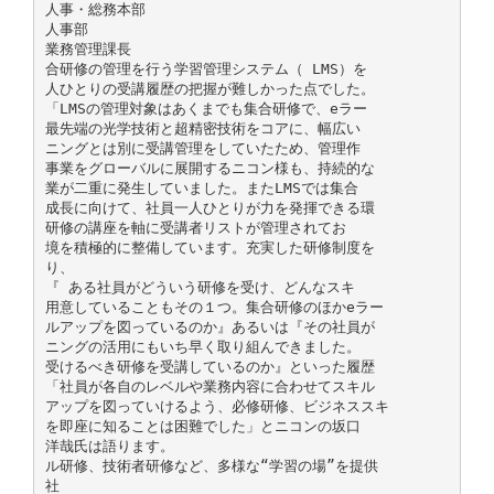
人事・総務本部
人事部
業務管理課長
合研修の管理を行う学習管理システム（ LMS）を
人ひとりの受講履歴の把握が難しかった点でした。
「LMSの管理対象はあくまでも集合研修で、eラー
最先端の光学技術と超精密技術をコアに、幅広い
ニングとは別に受講管理をしていたため、管理作
事業をグローバルに展開するニコン様も、持続的な
業が二重に発生していました。またLMSでは集合
成長に向けて、社員一人ひとりが力を発揮できる環
研修の講座を軸に受講者リストが管理されてお
境を積極的に整備しています。充実した研修制度を
り、
『 ある社員がどういう研修を受け、どんなスキ
用意していることもその１つ。集合研修のほかeラー
ルアップを図っているのか』あるいは『その社員が
ニングの活用にもいち早く取り組んできました。
受けるべき研修を受講しているのか』といった履歴
「社員が各自のレベルや業務内容に合わせてスキル
アップを図っていけるよう、必修研修、ビジネススキ
を即座に知ることは困難でした」とニコンの坂口
洋哉氏は語ります。
ル研修、技術者研修など、多様な“学習の場”を提供
社