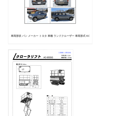
車両形状 バン メーカー トヨタ 車種 ランドクルーザー 車両形式 KC