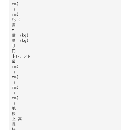
mm)
（
mm)
記 (
書
t
量 （kg)
量 （kg)
リ
円
卜レ、ソド
最
mm)
（
mm)
（
mm)
（
mm)
（
地
後
上 高
長
幅