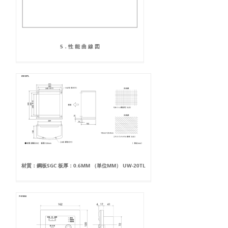
5．性 能 曲 線 図
材質：鋼板SGC 板厚：0.6MM （単位MM） UW-20TL