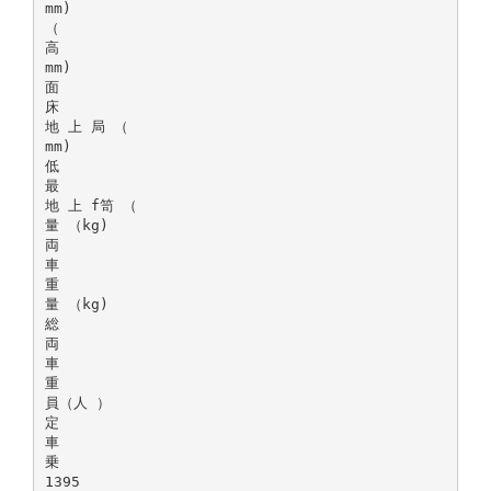
mm)
（
高
mm)
面
床
地 上 局 （
mm)
低
最
地 上 f笥 （
量 （kg)
両
車
重
量 （kg)
総
両
車
重
員（人 ）
定
車
乗
1395