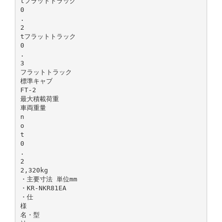
tフラットトラック
0
.
2
tフラットトラック
0
.
3
フラットトラック
標準キャブ
FT-2
最大積載荷重
車両重量
n
o
t
0
.
2
2,320kg
・主要寸法 単位mm
・KR-NKR81EA
・仕
様
名・型