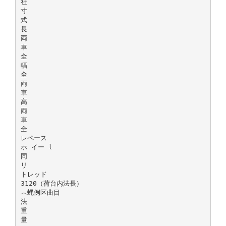
社
寸
式
長
両
車
全
幅
全
両
車
高
両
車
全
レペース
ホ イー l
同
リ
トレッド
3120（荷台内法長）
︵蝿例区曲目
法
重
量