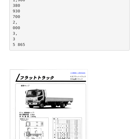
380
930
700
2,
000
3,
3