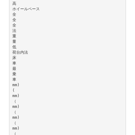
高
ホイールペース
全
全
全
法
重
量
低
荷台内法
床
車
最
乗
車
mm)
(
mm)
（
mm)
（
mm)
（
mm)
（