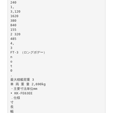
240
1,
3,120
1620
380
840
155
2 320
485
4,
3
FT-3 （ロングボデー）
n
o
t
0
.
最大積載荷重 3
車 両 重 量 2,690kg
・主要寸法単位mm
• KK-FE63EE
．仕様
寸
長
幅