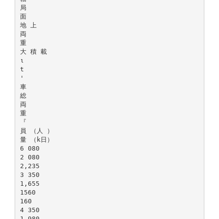
局
面
地 上
両
重
大 積 載
ι
t
'
車
総
両
重
『
員 （人 ）
量 （k日）
6 080
2 080
2,235
3 350
1,655
1560
160
4 350
1,980