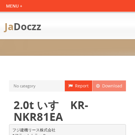
Ja
Doczz
Report
Download
No category
2.0t いすゞKR-
NKR81EA
フジ建機リース株式会社