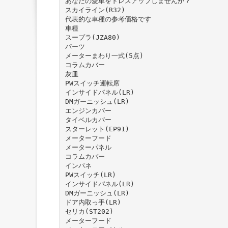
あなたの愛車をドレスアップしませんか？
スカイライン(R32)
代表的な車種の参考価格です
車種
スープラ(JZA80)
パーツ
メーターまわり一式(5点)
コラムカバー
灰皿
PWスイッチ運転席
インサイドパネル(LR)
DMガーニッシュ(LR)
エンジンカバー
タイベルカバー
スターレット(EP91)
メーターフード
メーターパネル
コラムカバー
インパネ
PWスイッチ(LR)
インサイドパネル(LR)
DMガーニッシュ(LR)
ドア内取っ手(LR)
セリカ(ST202)
メーターフード