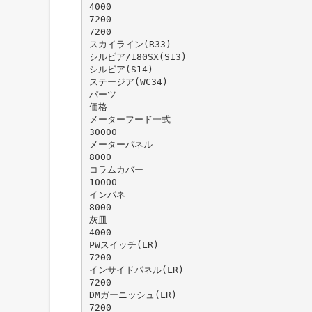
4000
7200
7200
スカイライン(R33)
シルビア/180SX(S13)
シルビア(S14)
ステージア(WC34)
パーツ
価格
メーターフード一式
30000
メーターパネル
8000
コラムカバー
10000
インパネ
8000
灰皿
4000
PWスイッチ(LR)
7200
インサイドパネル(LR)
7200
DMガーニッシュ(LR)
7200