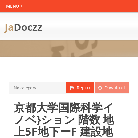
Ja
Doczz
Report
Download
No category
京都大学国際科学イ
ノベ}ション 階数 地
上5F地下ーF 建設地