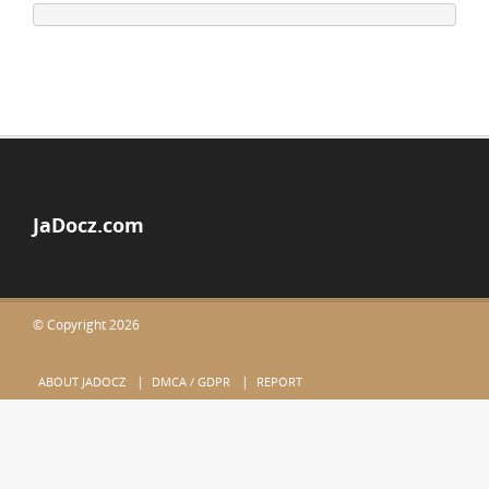
JaDocz.com
© Copyright 2026
ABOUT JADOCZ
DMCA / GDPR
REPORT