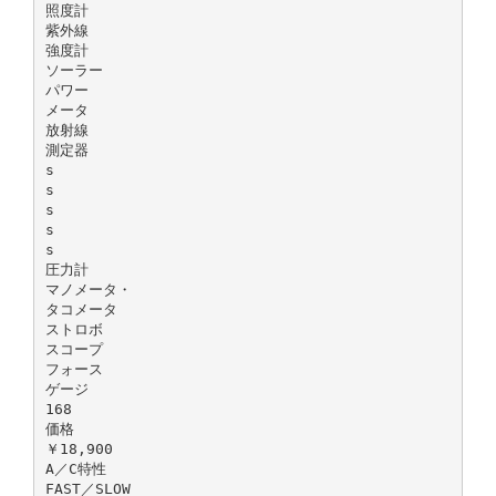
照度計
紫外線
強度計
ソーラー
パワー
メータ
放射線
測定器
s
s
s
s
s
圧力計
マノメータ・
タコメータ
ストロボ
スコープ
フォース
ゲージ
168
価格
￥18,900
A／C特性
FAST／SLOW