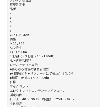
デジタル騒音計
環境測定器
品番
s
s
s
s
s
CENTER-329
価格
￥11,900
A/C特性
FAST/SLOW
4段階レンジ切替（40〜130dB）
Max値表示機能
ローバッテリー表示
●あらゆる現場の騒音管理に
●別売騒音キャリブレータにて校正が可能です
●精度（94dB/1kHz）±2dB
仕様
マイクロホン
エレクトレットコンデンサマイクロホン
測定範囲
レベル：40〜130dB 周波数：125Hz〜8kHz
本体精度