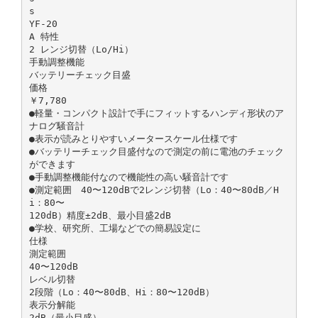
s
YF-20
A 特性
2 レンジ切替（Lo/Hi）
手動調整機能
バッテリーチェック目盛
価格
￥7,780
●軽量・コンパクト設計で手にフィットするハンディ形状のア
ナログ騒音計
●表示が読みとりやすいメータースケール仕様です
●バッテリーチェック目盛付なので測定の前に電池のチェック
ができます
●手動調整機能付なので機能性の高い騒音計です
●測定範囲 40〜120dBで2レンジ切替（Lo：40〜80dB／H
i：80〜
120dB）精度±2dB、最小目盛2dB
●学校、研究所、工場などでの簡易設定に
仕様
測定範囲
40〜120dB
レベル切替
2段階（Lo：40〜80dB、Hi：80〜120dB）
表示分解能
2dB（最小目盛）