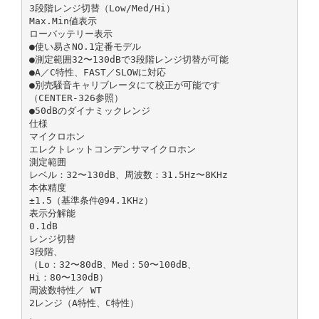
3段階レンジ切替（Low/Med/Hi）
Max.Min値表示
ローバッテリー表示
●使い易さNO.1定番モデル
●測定範囲32〜130dBで3段階レンジ切替が可能
●A／C特性、FAST／SLOWに対応
●別売騒音キャリブレータにて校正が可能です
（CENTER-326参照）
●50dBのダイナミックレンジ
仕様
マイクロホン
エレクトレットコンデンサマイクロホン
測定範囲
レベル：32〜130dB、周波数：31.5Hz〜8KHz
本体精度
±1.5（基準条件@94.1KHz）
表示分解能
0.1dB
レンジ切替
3段階、
（Lo：32〜80dB、Med：50〜100dB、
Hi：80〜130dB）
周波数特性／ WT
2レンジ（A特性、C特性）
、