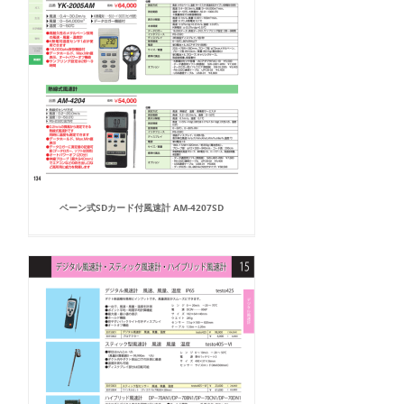
ベーン式SDカード付風速計 AM-4207SD