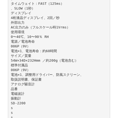
タイムウェイト：FAST（125ms）
、SLOW（1秒）
ディスプレイ
4桁液晶ディスプレイ、2回／秒
外部出力
AC出力のみ（フルスケール時1Vrms）
使用環境
0〜40℃、10〜90％ RH
電源／電池寿命
006P（9V）
電池×1、電池寿命：約60時間
サイズ／質量
54W×34D×232Hmm ／約200g（電池含む）
標準付属品
006P（9V）
電池×1、調整用ドライバー、防風スクリーン、
取扱説明書、保証書
アナログ騒音計
品番
電磁波計
振動計
SD-2200
s
s
s