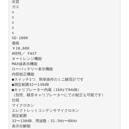
水質
ガス
s
s
s
s
s
SD-1800
価格
￥18,600
A特性／ FAST
オートレンジ機能
MAX値表示機能
ローバッテリー表示機能
内部校正機能
●スイッチ1つ、簡単操作のミニ騒音計です
●測定範囲32〜130dB
●キャリブレーター内蔵（1kHzで94dB）
（別売、騒音キャリブレーターにての校正も可能です）
仕様
マイクロホン
エレクトレットコンデンサマイクロホン
測定範囲
32〜130dB、周波数：31.5Hz〜8kHz
表示分解能