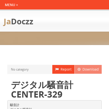
Ja
Doczz
Report
Download
No category
デジタル騒音計
CENTER-329
騒音計