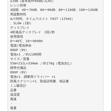
±2dB（基準条件94dB/1LHz）
レンジ切替
4段階 40〜70dB、60〜90dB、80〜110dB、100〜130dB
周波数特性
A/C特性、タイムウエイト FAST（125mS）
、SLOW（1秒）
ディスプレイ
4桁液晶ディスプレイ 2回/秒
使用環境
0〜40℃、10〜90%RH
電源/電池寿命
006P（9V）
電池×1 ／約110時間
サイズ／質量
55W×232L×33Hmm ／約170g（電池含む）
標準付属品
006P（9V）
電池×1、調整用ドライバー ×1
防風スクリーン×1、取扱説明書、保証書
ミニ騒音計
品番
温湿度
風速
・
風量