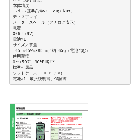
本体精度
±2dB（基準条件94.1dB@1kHz）
ディスプレイ
メータースケール（アナログ表示）
電源
006P（9V）
電池×1
サイズ／質量
165L×65W×38Dmm／約165g（電池含む）
使用環境
0〜+50℃、90%RH以下
標準付属品
ソフトケース、006P（9V）