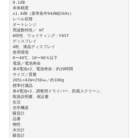
0.1dB
本体精度
±1.4dB（基準条件94dB@1kHz）
レベル切替
オートレンジ
周波数特性／ WT
A特性、ウェイティング：FAST
ディスプレイ
4桁、液晶ディスプレイ
使用環境
0〜40℃、10〜90％以下
電源／電池寿命
単4電池×2、電池寿命：約20時間
サイズ／質量
205L×42W×25D㎜／約100g
標準付属品
単4電池×2、調整用ドライバー、防風スクリーン、
取扱説明書、保証書
生活
光学機器
騒音計
品番
物性
水分計
騒音計