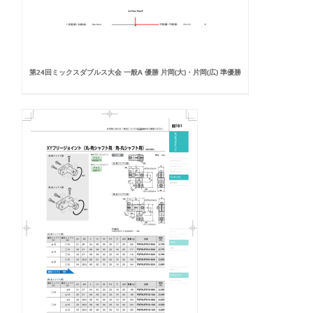
第24回ミックスダブルス大会 一般A 優勝 片岡(大)・片岡(広) 準優勝