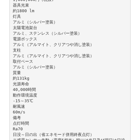
器具光束
約1800 lm
灯具
アルミ（シルバー塗装）
太陽電池架台
アルミ、ステンレス（シルバー塗装）
電源ボックス
アルミ（アルマイト、クリアつや消し塗装）
支柱
アルミ（アルマイト、クリアつや消し塗装）
取付ベース
アルミ（シルバー塗装）
質量
約131kg
光源寿命
40,000時間
動作環境温度
-15～35℃
耐風速
60m/s
備考
点灯時間
Ra70
日没～日の出（省エネモード併用終夜点灯）