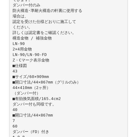
ダンパー付のみ
防火構造･準耐火構造の軒裏に使用する
場合は、
認定を受けた仕様どおりに施工して
ください。
詳しくは認定書をご確認ください。
構造金物 / 補強金物
LN-90
2×4用金物
LN-90/LN-90-FD
Z・Cマーク表示金物
■仕様図
43
■サイズ/60×909mm
■開口寸法/44×867mm（グリルのみ）
44×410mm（2ヶ所）
（ダンパー付）
■有効換気面積/165.4cm2
ダンパー付も同様です。
40
■開口寸法/44×867mm
7
60
ダンパー（FD）付き