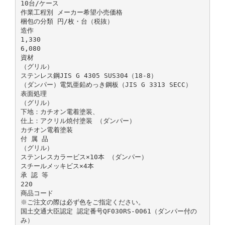
10台/ケース
作業工程別 メーカー希望小売価格
梱包の分類 円/枚・台（税抜）
造作
1,330
6,080
資材
（グリル）
ステンレス鋼JIS G 4305 SUS304（18-8）
（ダンパー）電気亜鉛めっき鋼板（JIS G 3313 SECC）
表面処理
（グリル）
下地：カチオン電着塗装、
仕上：アクリル焼付塗装 （ダンパー）
カチオン電着塗装
付 属 品
（グリル）
ステンレスカラービス×10本 （ダンパー）
スチールメッキビス×4本
承 認 等
220
商品コード
※ご注文の際は必ず色をご指定ください。
国土交通大臣認定 認定番号QF030RS-0061（ダンパー付の
み）