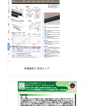
軒裏換気口“見切タイプ”