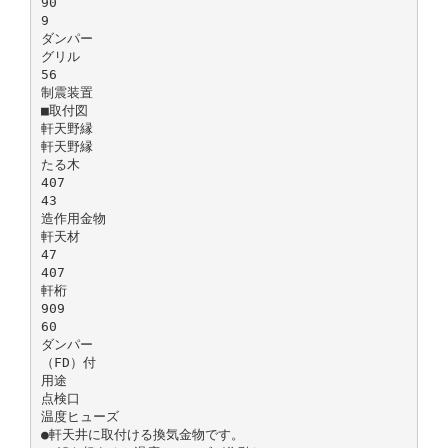
90
9
ダンパー
グリル
56
制震装置
■取付図
軒天野縁
軒天野縁
たる木
407
43
造作用金物
軒天材
47
407
軒桁
909
60
ダンパー
（FD）付
用途
点検口
温度ヒューズ
●軒天井に取付ける換気金物です。