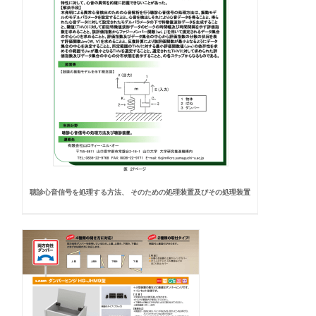
聴診心音信号を処理する方法、 そのための処理装置及びその処理装置