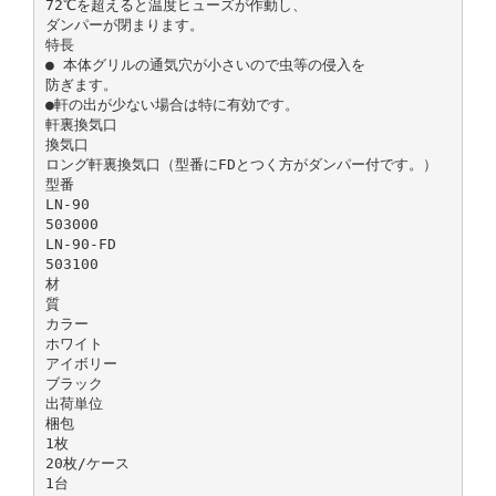
72℃を超えると温度ヒューズが作動し、
ダンパーが閉まります。
特長
● 本体グリルの通気穴が小さいので虫等の侵入を
防ぎます。
●軒の出が少ない場合は特に有効です。
軒裏換気口
換気口
ロング軒裏換気口（型番にFDとつく方がダンパー付です。）
型番
LN-90
503000
LN-90-FD
503100
材
質
カラー
ホワイト
アイボリー
ブラック
出荷単位
梱包
1枚
20枚/ケース
1台