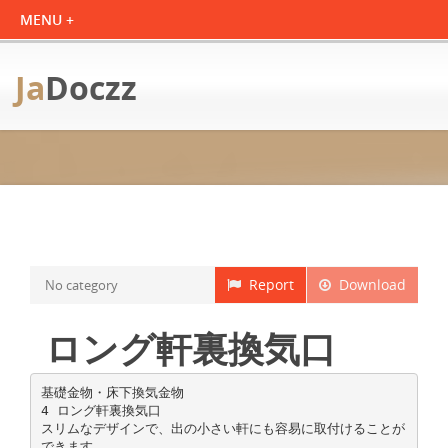
Ja
Doczz
Report
Download
No category
ロング軒裏換気口
基礎金物・床下換気金物
4 ロング軒裏換気口
スリムなデザインで、出の小さい軒にも容易に取付けることが
できます。