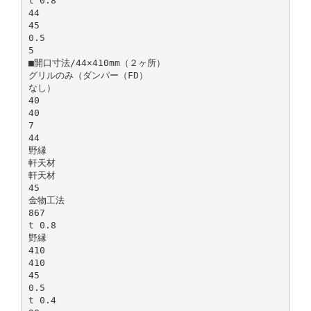
t 0.8
44
45
0.5
5
■開口寸法/44×410mm（２ヶ所）
グリルのみ（ダンパー（FD）
なし）
40
40
7
44
野縁
軒天材
軒天材
45
金物工法
867
t 0.8
野縁
410
410
45
0.5
t 0.4