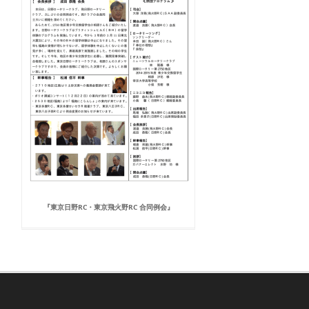
『東京日野RC・東京飛火野RC 合同例会』