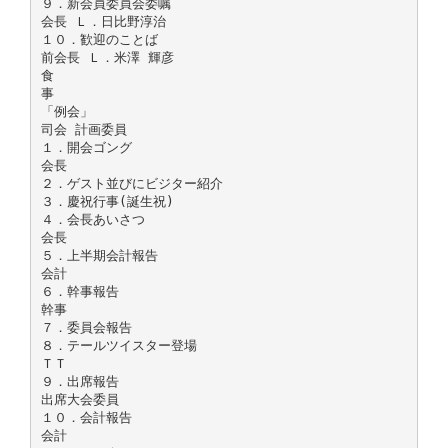
９．新会員委員会委嘱
会長 Ｌ．日比野淳治
１０．歓迎のことば
前会長 Ｌ．米澤 輝彦
食
事
「例会」
司会 計画委員
１．開会ゴング
会長
２．ゲスト並びにビジター紹介
３．慶祝行事(誕生祝)
４．会長あいさつ
会長
５．上半期会計報告
会計
６．幹事報告
幹事
７．委員会報告
８．テールツイスター登場
ＴＴ
９．出席報告
出席大会委員
１０．会計報告
会計