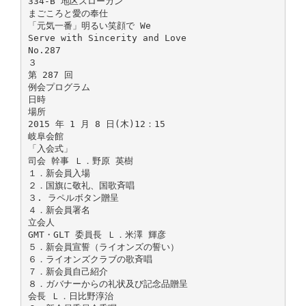
334-B 地区スローガン
まごころと愛の奉仕
「元気一番」明るい笑顔で We
Serve with Sincerity and Love
No.287
３
第 287 回
例会プログラム
日時
場所
2015 年 1 月 8 日(木)12：15
岐阜会館
「入会式」
司会 幹事 Ｌ．野原 英樹
１．新会員入場
２．国旗に敬礼、国歌斉唱
３. ラペルボタン贈呈
４．新会員署名
立会人
GMT・GLT 委員長 Ｌ．米澤 輝彦
５．新会員宣誓（ライオンズの誓い）
６．ライオンズクラブの歌斉唱
７．新会員自己紹介
８．ガバナーからの礼状及び記念品贈呈
会長 Ｌ．日比野淳治