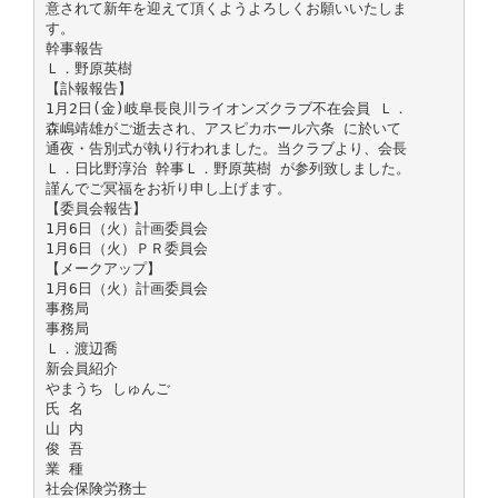
意されて新年を迎えて頂くようよろしくお願いいたしま
す。
幹事報告
Ｌ．野原英樹
【訃報報告】
1月2日(金)岐阜長良川ライオンズクラブ不在会員 Ｌ．
森嶋靖雄がご逝去され、アスピカホール六条 に於いて
通夜・告別式が執り行われました。当クラブより、会長
Ｌ．日比野淳治 幹事Ｌ．野原英樹 が参列致しました。
謹んでご冥福をお祈り申し上げます。
【委員会報告】
1月6日（火）計画委員会
1月6日（火）ＰＲ委員会
【メークアップ】
1月6日（火）計画委員会
事務局
事務局
Ｌ．渡辺喬
新会員紹介
やまうち しゅんご
氏 名
山 内
俊 吾
業 種
社会保険労務士