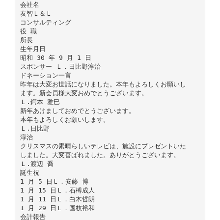
会社名
友智Ｌ＆Ｌ
コンサルティング
役 職
所長
生年月日
昭和 30 年 9 月 1 日
スポンサー Ｌ．日比野淳治
ドネーション一言
昨年は大変お世話になりました。本年もよろしくお願いし
ます。新会員様大変おめでとうございます。
Ｌ.鍔本 雅巳
新年あけましておめでとうございます。
本年もよろしくお願いします。
Ｌ.日比野
淳治
クリスマスの素晴らしいテレビは、施設にプレゼントいた
しました。大変喜ばれました。ありがとうございます。
Ｌ.渡辺 喬
誕生祝
1 月 5 日Ｌ．安藤 博
1 月 15 日Ｌ．石榑成人
1 月 11 日Ｌ．白木哲朗
1 月 29 日Ｌ．国枝裕和
会計報告