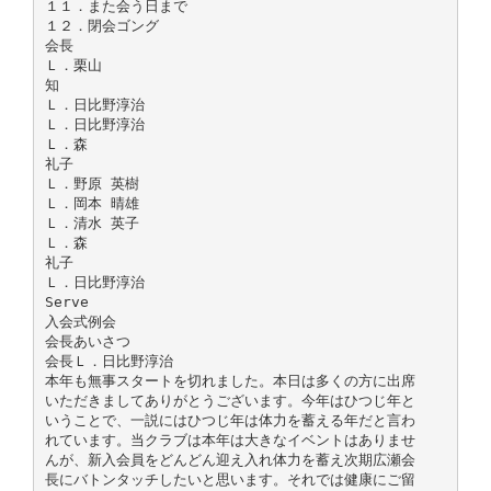
１１．また会う日まで
１２．閉会ゴング
会長
Ｌ．栗山
知
Ｌ．日比野淳治
Ｌ．日比野淳治
Ｌ．森
礼子
Ｌ．野原 英樹
Ｌ．岡本 晴雄
Ｌ．清水 英子
Ｌ．森
礼子
Ｌ．日比野淳治
Serve
入会式例会
会長あいさつ
会長Ｌ．日比野淳治
本年も無事スタートを切れました。本日は多くの方に出席
いただきましてありがとうございます。今年はひつじ年と
いうことで、一説にはひつじ年は体力を蓄える年だと言わ
れています。当クラブは本年は大きなイベントはありませ
んが、新入会員をどんどん迎え入れ体力を蓄え次期広瀬会
長にバトンタッチしたいと思います。それでは健康にご留