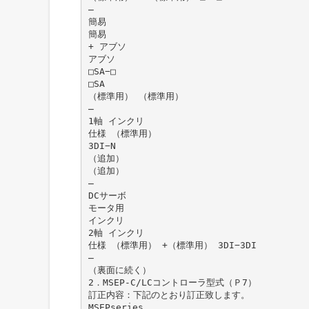
̶
簡易
簡易
+ アブソ
アブソ
□SA−□
□SA
（標準用） （標準用）
̶
1軸 インクリ
仕様 （標準用）
3DI−N
（追加）
（追加）
̶
DCサーボ
モータ用
インクリ
2軸 インクリ
仕様 （標準用） +（標準用） 3DI−3DI
̶
（裏面に続く）
2．MSEP-C/LCコントローラ型式（Ｐ7）
訂正内容：下記のとおり訂正致します。
MSEPseries