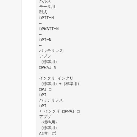
パルス
モータ用
型式
□PIT−N
̶
□PWAIT−N
̶
□PI−N
̶
バッテリレス
アブソ
（標準用）
□PWAI−N
̶
インクリ インクリ
（標準用）+（標準用）
□PI−□
□PI
バッテリレス
□PI
+ インクリ □PWAI−□
アブソ
（標準用）
（標準用）
ACサーボ