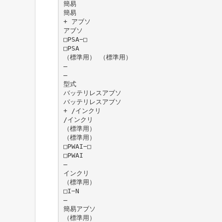
簡易
簡易
+ アブソ
アブソ
□PSA−□
□PSA
（標準用） （標準用）
̶
̶
型式
バッテリレスアブソ
バッテリレスアブソ
+ /インクリ
/インクリ
（標準用）
（標準用）
□PWAI−□
□PWAI
̶
インクリ
（標準用）
□I−N
̶
簡易アブソ
（標準用）