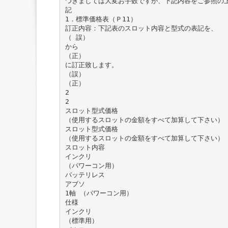
つきましては大変お手数ですが、下記内容をご参照の
記
1．標準価格表（Ｐ11）
訂正内容：下記表のスロット内容と型式の表記を、
（ 誤）
から
（正）
に訂正致します。
（誤）
（正）
2
2
スロット型式価格
（使用するスロットの金額をすべて加算して下さい）
スロット型式価格
（使用するスロットの金額をすべて加算して下さい）
スロット内容
インクリ
（パワーコン用）
バッテリレス
アブソ
1軸 （パワーコン用）
仕様
インクリ
（標準用）