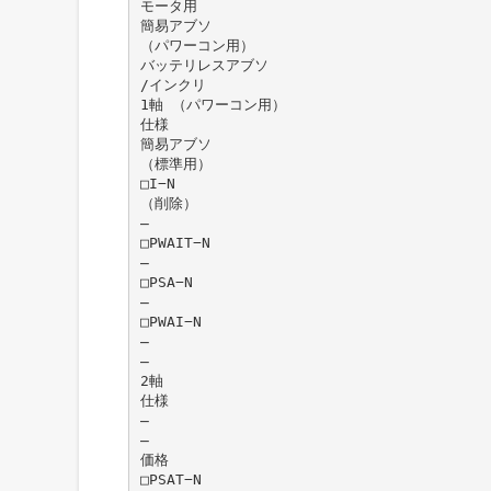
モータ用
簡易アブソ
（パワーコン用）
バッテリレスアブソ
/インクリ
1軸 （パワーコン用）
仕様
簡易アブソ
（標準用）
□I−N
（削除）
̶
□PWAIT−N
̶
□PSA−N
̶
□PWAI−N
̶
̶
2軸
仕様
̶
̶
価格
□PSAT−N