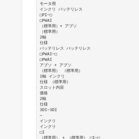
モータ用
インクリ バッテリレス
□PI−□
□PWAI
（標準用）+ アブソ
（標準用）
2軸
仕様
バッテリレス バッテリレス
□PWAI−□
□PWAI
アブソ + アブソ
（標準用） （標準用）
1軸 インクリ
仕様 （標準用）
スロット内容
価格
2軸
仕様
3DI−3DI
̶
インクリ
インクリ
□I
（標準用） + （標準用） □I−□