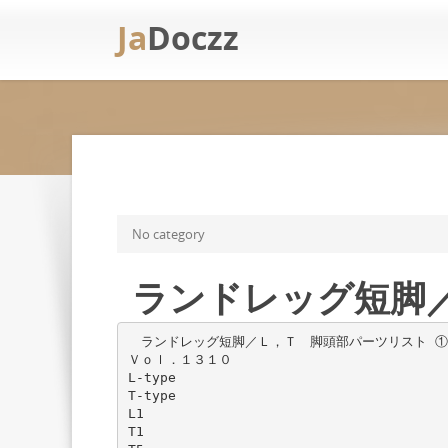
Ja
Doczz
No category
ランドレッグ短脚／
ランドレッグ短脚／Ｌ，Ｔ 脚頭部パーツリスト ①
Ｖｏｌ．１３１０
L-type
T-type
L1
T1