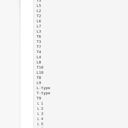
T5
L5
L2
T2
L6
L7
L3
T6
T3
T7
T4
L4
L8
T10
L10
T8
L9
L-type
T-type
T9
Ｌ１
Ｌ２
Ｌ３
Ｌ４
Ｌ５