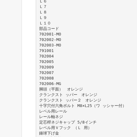
Ｌ６
Ｌ７
Ｌ８
Ｌ９
Ｌ１０
部品コード
702001-MO
702002-MO
702003-MO
791001
702004
702005
702009
702007
702008
702006-MG
脚頭（平面） オレンジ
クランクスト ッパー オレンジ
クランクスト ッパー２ オレンジ
十字穴付六角ボルト M8×L25（ワ ッシャー付）
レベル用レール
レール軸ネジ
定芯桿ネジキャップ 5/8インチ
レベル用Ｖフック （Ｌ 用）
錘球下げ金