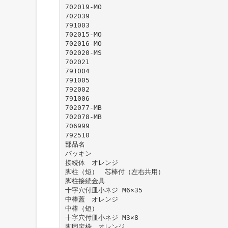
702019-MO
702039
791003
702015-MO
702016-MO
702020-MS
702021
791004
791005
792002
791006
702077-MB
702078-MB
706999
792510
部品名
パッキン
接続体 オレンジ
脚柱（短） 芯棒付（左右共用）
脚柱接続金具
十字穴付皿小ネジ M6×35
中棒蓋 オレンジ
中棒（短）
十字穴付皿小ネジ M3×8
脚固定枠 オレンジ