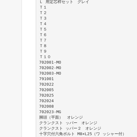
Ｌ 用定芯桿セット グレイ
Ｔ１
Ｔ２
Ｔ３
Ｔ４
Ｔ５
Ｔ６
Ｔ７
Ｔ８
Ｔ９
Ｔ１０
702001-MO
702002-MO
702003-MO
791001
702022
702005
702025
702024
702008
702023-MG
脚頭（平面） オレンジ
クランクスト ッパー オレンジ
クランクスト ッパー２ オレンジ
十字穴付六角ボルト M8×L25（ワ ッシャー付）