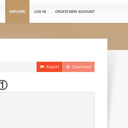
EXPLORE
LOG IN
CREATE NEW ACCOUNT
Report
Download
①