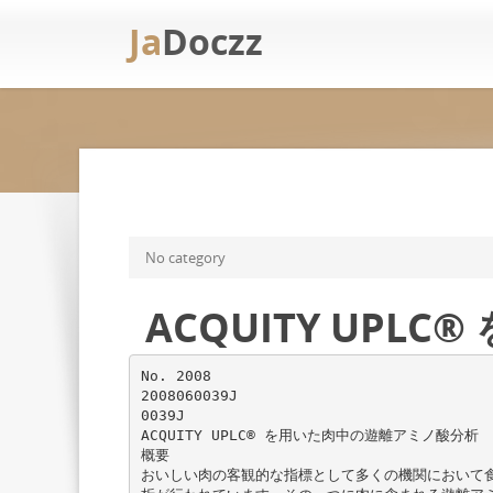
Ja
Doczz
No category
ACQUITY UP
No. 2008
2008060039J
0039J
ACQUITY UPLC® を用いた肉中の遊離アミノ酸分析
概要
おいしい肉の客観的な指標として多くの機関において