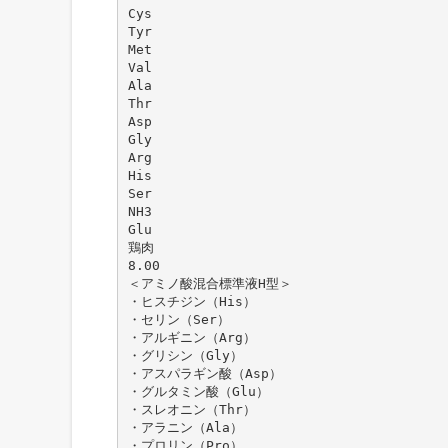
Cys
Tyr
Met
Val
Ala
Thr
Asp
Gly
Arg
His
Ser
NH3
Glu
鶏肉
8.00
＜アミノ酸混合標準液H型＞
・ヒスチジン（His）
・セリン（Ser）
・アルギニン（Arg）
・グリシン（Gly）
・アスパラギン酸（Asp）
・グルタミン酸（Glu）
・スレオニン（Thr）
・アラニン（Ala）
・プロリン（Pro）