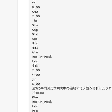
分
8.00
AMQ
2.00
Thr
Glu
Asp
Gly
Ser
His
NH3
Ala
Deriv.Peak
Lys
牛肉
2.00
4.00
分
6.00
図3に牛肉および鶏肉中の遊離アミノ酸を分析したク
IleLeu
Phe
Deriv.Peak
Lys
Pro