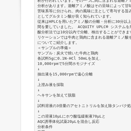
析が行われています。その一つに肉に含まれる遊離ア
分析があります。遊離アミノ酸はその呈味によって甘
苦味系等に分けられ、肉の風味に主として寄与する旨
としてグルタミン酸が良く知られています。
従来はHPLCを用いたアミノ酸の分離・分析に30分以
間を要していました。 ACQUITY UPLC® システム
酸分析法では10分以内で分離、検出することができま
リケーションでは牛肉と鶏肉に含まれる遊離アミノ酸
についてご紹介します。
＜サンプルの準備＞
サンプル：炭火で焼いた牛肉と鶏肉
各試料5gに0.1N-HCl 50mLを加え、
10,000rpmで5分間ホモジナイズ
↓
抽出液を15,000rpmで遠心分離
↓
上澄み液を採取
↓
ヘキサンを加えて脱脂
↓
試料溶液の3倍量のアセトニトリルを加え除タンパク処
↓
この溶液10μLにホウ酸塩緩衝液70μLと
AQC誘導体化試薬20μLを混合し反応
分析条件