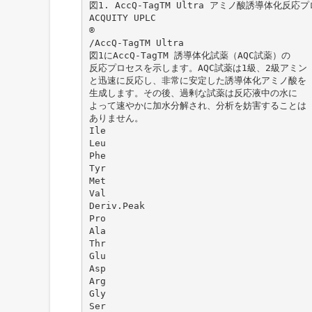
図1. AccQ-TagTM Ultra アミノ酸誘導体化反応
ACQUITY UPLC
®
/AccQ-TagTM Ultra
図1にAccQ-TagTM 誘導体化試薬（AQC試薬）の
反応プロセスを示します。AQC試薬は1級、2級アミン
と迅速に反応し、非常に安定した誘導体化アミノ酸を
生成します。その後、過剰な試薬は反応液中の水に
よって速やかに加水分解され、分析を妨害することは
ありません。
Ile
Leu
Phe
Tyr
Met
Val
Deriv.Peak
Pro
Ala
Thr
Glu
Asp
Arg
Gly
Ser