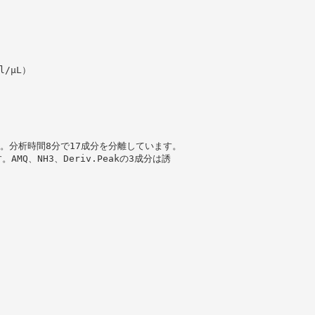
/μL）
。分析時間8分で17成分を分離しています。
Q、NH3、Deriv.Peakの3成分は誘