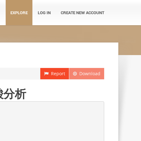
EXPLORE
LOG IN
CREATE NEW ACCOUNT
Report
Download
酸分析