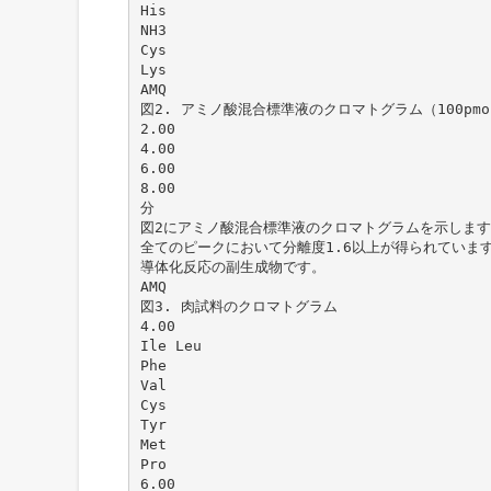
His
NH3
Cys
Lys
AMQ
図2. アミノ酸混合標準液のクロマトグラム（100pmol
2.00
4.00
6.00
8.00
分
図2にアミノ酸混合標準液のクロマトグラムを示します
全てのピークにおいて分離度1.6以上が得られています。AM
導体化反応の副生成物です。
AMQ
図3. 肉試料のクロマトグラム
4.00
Ile Leu
Phe
Val
Cys
Tyr
Met
Pro
6.00