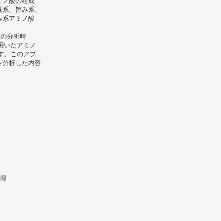
ミノ酸の組成
味系、旨み系、
み系アミノ酸
上の分析時
を用いたアミノ
す。このアプ
を分析した内容
理