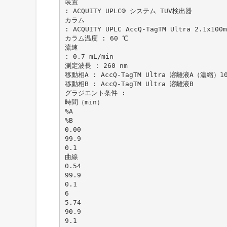
装置
: ACQUITY UPLC® システム TUV検出器
カラム
: ACQUITY UPLC AccQ-TagTM Ultra 2.1x100m
カラム温度 : 60 ℃
流速
: 0.7 mL/min
測定波長 : 260 nm
移動相A : AccQ-TagTM Ultra 溶離液A（濃縮）10
移動相B : AccQ-TagTM Ultra 溶離液B
グラジエント条件 :
時間（min）
%A
%B
0.00
99.9
0.1
曲線
0.54
99.9
0.1
6
5.74
90.9
9.1