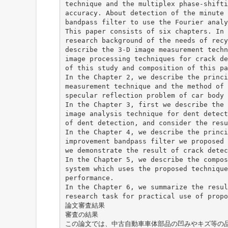
technique and the multiplex phase-shifti
accuracy. About detection of the minute 
bandpass filter to use the Fourier analy
This paper consists of six chapters. In 
research background of the needs of recy
describe the 3-D image measurement techn
image processing techniques for crack de
of this study and composition of this pa
In the Chapter 2, we describe the princi
measurement technique and the method of 
specular reflection problem of car body 
In the Chapter 3, first we describe the 
image analysis technique for dent detect
of dent detection, and consider the resu
In the Chapter 4, we describe the princi
improvement bandpass filter we proposed 
we demonstrate the result of crack detec
In the Chapter 5, we describe the compos
system which uses the proposed technique
performance.
In the Chapter 6, we summarize the resul
research task for practical use of propo
論文審査結果
審査の結果
この論文では、中古自動車車体部品の凹みやキズ等の