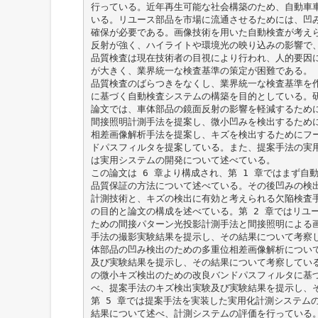
行っている。近年再生可能な社会構築のため、自動車
いる。リユース部品を市場に流通させるためには、凹
確保が必要である。画像技術を用いた自動検査が考え
反射が強く、ハイライトや環境光の映り込みの影響で
品質検査は現在技術者の目視により行われ、人的要因
が大きく、業界統一な検査基準の策定が困難である。
品質検査のばらつきをなくし、業界統一な検査基準を
に基づく自動検査システムの構築を目的としている。
論文では、車体部品の鏡面反射の影響を軽減するため
間接照明計測手法を提案し、微小凹みを検出するため
相差画像解析手法を提案し、キズを検出するためにフ
ドパスフィルタを提案している。また、提案手法の実
は実用システムの開発について述べている。
この論文は 6 章より構成され、第 1 章ではまず自
品質保証の方法について述べている。その後凹みの検
計測技術と、キズの検出に有効と考えられる欠陥検査
の目的と論文の構成を述べている。第 2 章ではリユ
ための間接パターン光投影計測手法と間接照明による
手法の撮影実験結果を提示し、その結果について考察し
体部品の凹み検出のための多重位相差画像解析につい
及び実験結果を提示し、その結果について考察している
の微小キズ検出のための改良バンドパスフィルタに基
べ、提案手法のキズ検出実験及び実験結果を提示し、
第 5 章では提案手法を実装した実用化計測システム
結果について述べ、計測システムの評価を行っている。