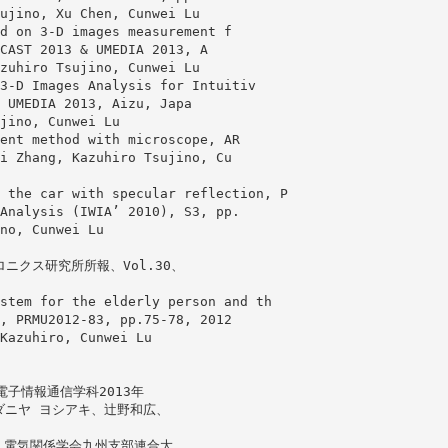
ujino, Xu Chen, Cunwei Lu
d on 3-D images measurement f
CAST 2013 & UMEDIA 2013, A
zuhiro Tsujino, Cunwei Lu
3-D Images Analysis for Intuitiv
 UMEDIA 2013, Aizu, Japa
jino, Cunwei Lu
ent method with microscope, AR
i Zhang, Kazuhiro Tsujino, Cu
 the car with specular reflection, P
Analysis (IWIA’ 2010), S3, pp.
no, Cunwei Lu
ニクス研究所所報、Vol.30、
stem for the elderly person and th
, PRMU2012-83, pp.75-78, 2012
Kazuhiro, Cunwei Lu
子情報通信学科2013年
アダニヤ ヨシアキ、辻野和広、
回 電気関係学会九州支部連合大