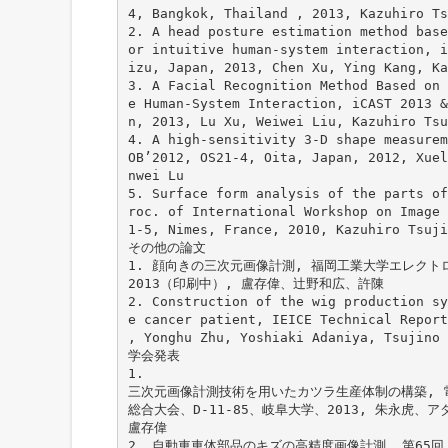
4, Bangkok, Thailand , 2013, Kazuhiro Ts
2. A head posture estimation method base
or intuitive human-system interaction, i
izu, Japan, 2013, Chen Xu, Ying Kang, Ka
3. A Facial Recognition Method Based on 
e Human-System Interaction, iCAST 2013 &
n, 2013, Lu Xu, Weiwei Liu, Kazuhiro Tsu
4. A high-sensitivity 3-D shape measurem
OB’2012, OS21-4, Oita, Japan, 2012, Xuel
nwei Lu
5. Surface form analysis of the parts of
roc. of International Workshop on Image 
1-5, Nimes, France, 2010, Kazuhiro Tsuji
その他の論文
1. 顔向きの三次元画像計測, 福岡工業大学エレクトロ
2013（印刷中）, 盧存偉、辻野和広、許陳
2. Construction of the wig production sy
e cancer patient, IEICE Technical Report
, Yonghu Zhu, Yoshiaki Adaniya, Tsujino 
学会発表
1.
三次元画像計測技術を用いたカツラ生産体制の構築, 電
総合大会、D-11-85、岐阜大学、2013, 朱永虎、
盧存偉
2. 自動車車体部品のキズの高精度画像計測, 第65