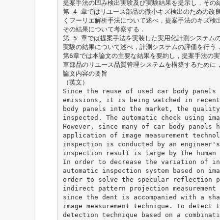
提案手法の凹み検出実験及び実験結果を提示し，その
第 4 章ではリユース部品の微小キズ検出のための改
くフーリエ解析手法について述べ，提案手法のキズ検
その結果について考察する．
第 5 章では提案手法を実装した実用化計測システム
実験の結果について述べ，計測システムの評価を行う
第6章では本論文の主要な結果を要約し，提案手法の
車部品のリユース品質管理システムを構築するために
論文内容の要旨
（英文）
Since the reuse of used car body panels 
emissions, it is being watched in recent
body panels into the market, the quality
inspected. The automatic check using ima
However, since many of car body panels h
application of image measurement technol
inspection is conducted by an engineer's
inspection result is large by the human 
In order to decrease the variation of in
automatic inspection system based on ima
order to solve the specular reflection p
indirect pattern projection measurement 
since the dent is accompanied with a sha
image measurement technique. To detect t
detection technique based on a combinati