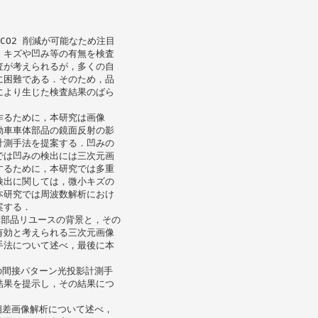
CO2 削減が可能なため注目
，キズや凹み等の有無を検査
査が考えられるが，多くの自
に困難である．そのため，品
により生じた検査結果のばら
作るために，本研究は画像
動車車体部品の鏡面反射の影
計測手法を提案する．凹みの
では凹みの検出には三次元画
するために，本研究では多重
検出に関しては，微小キズの
本研究では周波数解析におけ
案する．
体部品リユースの背景と，その
有効と考えられる三次元画像
手法について述べ，最後に本
の間接パターン光投影計測手
結果を提示し，その結果につ
相差画像解析について述べ，