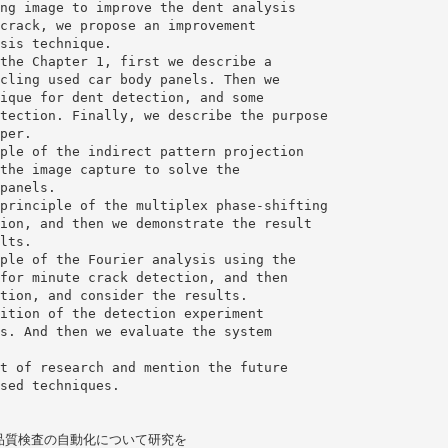
ng image to improve the dent analysis
crack, we propose an improvement
sis technique.
the Chapter 1, first we describe a
cling used car body panels. Then we
ique for dent detection, and some
tection. Finally, we describe the purpose
per.
ple of the indirect pattern projection
the image capture to solve the
panels.
principle of the multiplex phase-shifting
ion, and then we demonstrate the result
lts.
ple of the Fourier analysis using the
for minute crack detection, and then
tion, and consider the results.
ition of the detection experiment
s. And then we evaluate the system
t of research and mention the future
sed techniques.
品質検査の自動化について研究を