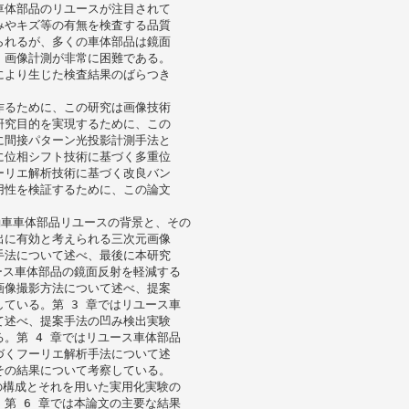
車体部品のリユースが注目されて
みやキズ等の有無を検査する品質
られるが、多くの車体部品は鏡面
、画像計測が非常に困難である。
により生じた検査結果のばらつき
作るために、この研究は画像技術
研究目的を実現するために、この
に間接パターン光投影計測手法と
に位相シフト技術に基づく多重位
ーリエ解析技術に基づく改良バン
用性を検証するために、この論文
動車車体部品リユースの背景と、その
出に有効と考えられる三次元画像
手法について述べ、最後に本研究
ース車体部品の鏡面反射を軽減する
画像撮影方法について述べ、提案
ている。第 3 章ではリユース車
て述べ、提案手法の凹み検出実験
。第 4 章ではリユース車体部品
づくフーリエ解析手法について述
その結果について考察している。
の構成とそれを用いた実用化実験の
第 6 章では本論文の主要な結果