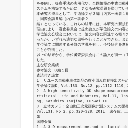
を要約し、提案手法の実用化や、全国規模の中古自動
ステムを構築するために、更なる研究課題を挙げてい
本研究の成果として、学術論文が３編（内第一著者１
、国際会議５編（内第一著者２
編）となっている。これらの結果には、本研究の新規
理由により、審査委員会は提出論文が学位論文の内容
学位論文公聴会においては、論文内容に関連する種々
ったが、いずれも適切な回答を行うことができた。ま
学位論文に関連する分野の学識を有し、今後研究を進
ことが判明した。
以上の結果から、学位審査委員会はこの論文が博士（
した。
主な研究業績
参考論文 ８編１冊
査読付き論文
1. リユース自動車車体部品の微小凹み自動検出のた
学会論文誌D、Vol.133、No.12、pp.1112-111
2. A high-sensitivity 3D shape measureme
rtificial Life and Robotics, Vol.17, Iss
ng, Kazuhiro Tsujino, Cunwei Lu
3. 立体カメラ：全自動三次元画像計測システムの開
Vol.131、No.2、pp.320-328、2011, 盧
気
国際会議
1. A 3-D measurement method of facial di