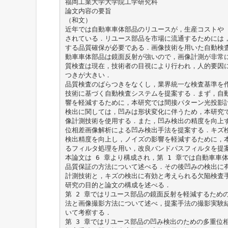
福岡工業大学大学院工学研究科
論文内容の要旨
（和文）
近年では自動車車体部品のリユースが，生産コストや 
されている．リユース部品を市場に流通するためには
する品質確保が必要である．画像技術を用いた自動検
動車車体部品は鏡面反射が強いので，画像計測が非常
質検査は現在，技術者の目視により行われ，人的要因
つきが大きい．
品質検査のばらつきをなくし，業界統一な検査基準を
技術に基づく自動検査システムを提案する．まず，自
響を軽減するために，本研究では間接パターン光投影
検出に関しては，凹みは形状変化に伴うため，本研究
像計測技術を使用する．また，凹み検出の精度を向上
位相差画像解析による凹み検出手法を提案する．キズ
検出精度を向上し，ノイズの影響を軽減するために，
るフィルタ処理を用い，改良バンドパスフィルタを提
本論文は 6 章より構成され，第 1 章では自動車車
品質保証の方法について述べる．その後凹みの検出に
計測技術と，キズの検出に有効と考えられる欠陥検査
研究の目的と論文の構成を述べる．
第 2 章ではリユース部品の鏡面反射を軽減するため
法と画像撮影方法について述べ，提案手法の撮影実験
いて考察する．
第 3 章ではリユース部品の凹み検出のための多重位