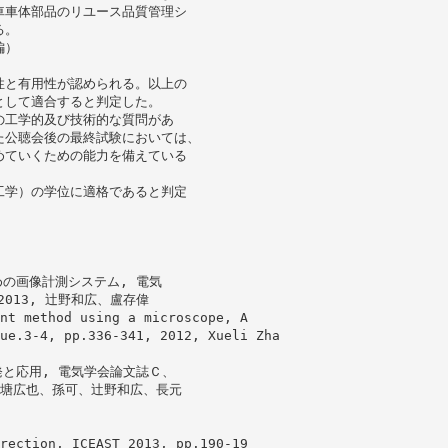
車車体部品のリユース品質管理シ
る。
編）
性と有用性が認められる。以上の
として適合すると判定した。
の工学的及び技術的な質問があ
た公聴会後の最終試験においては、
めていくための能力を備えている
工学）の学位に適格であると判定
めの画像計測システム, 電気
9、2013, 辻野和広、盧存偉
nt method using a microscope, A
ue.3-4, pp.336-341, 2012, Xueli Zha
発と応用, 電気学会論文誌Ｃ、
存偉、上塘広也、孫可、辻野和広、長元
rection, ICEAST 2013, pp.190-19