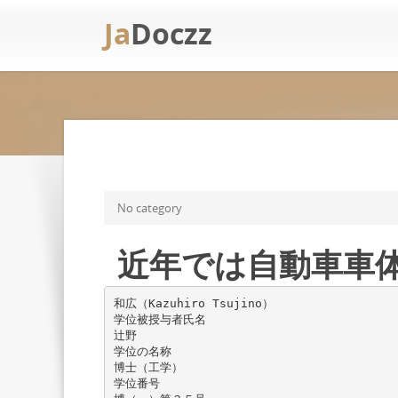
Ja
Doczz
No category
近年では自動車車
和広（Kazuhiro Tsujino）
学位被授与者氏名
辻野
学位の名称
博士（工学）
学位番号