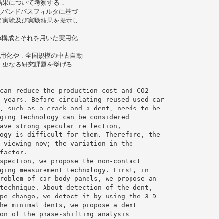
結果について考察する．
良バンドパスフィルタに基づ
出実験及び実験結果を提示し，
の構成とそれを用いた実用化
．
実用化や，全国規模の中古自動
，更なる研究課題を挙げる．
can reduce the production cost and CO2
 years. Before circulating reused used car
, such as a crack and a dent, needs to be
ging technology can be considered.
ave strong specular reflection,
ogy is difficult for them. Therefore, the
 viewing now; the variation in the
factor.
spection, we propose the non-contact
ging measurement technology. First, in
roblem of car body panels, we propose an
technique. About detection of the dent,
pe change, we detect it by using the 3-D
he minimal dents, we propose a dent
on of the phase-shifting analysis