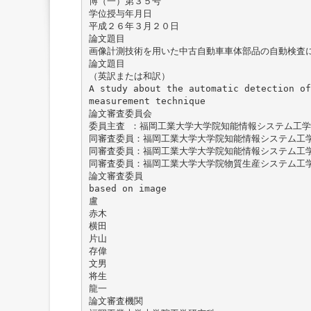
博（一）第３５号
学位授与年月日
平成２６年３月２０日
論文題目
画像計測技術を用いた中古自動車車体部品の自動検査
論文題目
（英訳または和訳）
A study about the automatic detection of
measurement technique
論文審査委員会
委員主査 ：福岡工業大学大学院知能情報システム工
同審査委員：福岡工業大学大学院知能情報システム工
同審査委員：福岡工業大学大学院知能情報システム工
同審査委員：福岡工業大学大学院物質生産システム工
論文審査委員
based on image
盧
赤木
横田
片山
存偉
文男
将生
龍一
論文審査機関