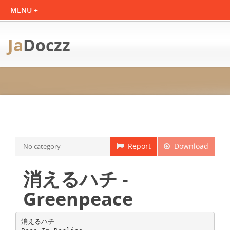
Ja
Doczz
Report
Download
No category
消えるハチ -
Greenpeace
消えるハチ