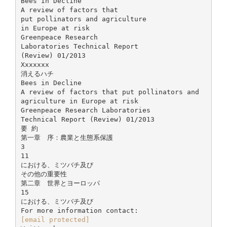
Bees In Decline
A review of factors that
put pollinators and agriculture
in Europe at risk
Greenpeace Research
Laboratories Technical Report
(Review) 01/2013
Xxxxxxx
消えるハチ
Bees in Decline
A review of factors that put pollinators and
agriculture in Europe at risk
Greenpeace Research Laboratories
Technical Report (Review) 01/2013
要 約
第一章 序：農業と生態系保護
3
11
における、ミツバチ及び
その他の重要性
第二章 世界とヨーロッパ
15
における、ミツバチ及び
[email protected]