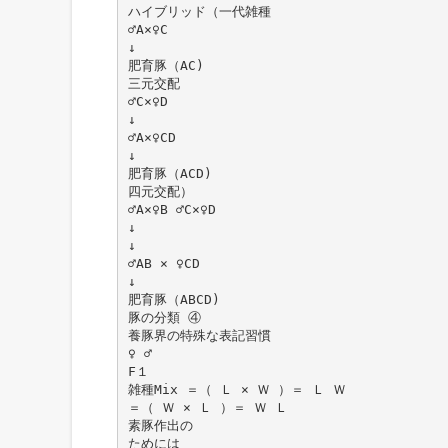
ハイブリッド（一代雑種
♂A×♀C
↓
肥育豚（AC)
三元交配
♂C×♀D
↓
♂A×♀CD
↓
肥育豚（ACD)
四元交配）
♂A×♀B ♂C×♀D
↓
↓
♂AB × ♀CD
↓
肥育豚（ABCD)
豚の分類 ④
養豚界の特殊な表記習慣
♀ ♂
F１
雑種Mix ＝（ Ｌ × Ｗ ）＝ Ｌ Ｗ
＝（ Ｗ × Ｌ ）＝ Ｗ Ｌ
素豚作出の
ためには