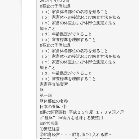
2014年4月22日
◎審査の予備知識
（ａ）家畜体各部位の名称を知ること
（ｂ）家畜体への接近および触査方法を知る
（ｃ）家畜の体重および体部位測定方法を
知ること
（ｄ）年齢鑑定ができること
（ｅ）審査標準を理解すること
◎審査の予備知識
（ａ）家畜体各部位の名称を知ること
（ｂ）家畜体への接近および触査方法を知る
（ｃ）家畜の体重および体部位測定方法を
知ること
（ｄ）年齢鑑定ができること
（ｅ）審査標準を理解すること
家畜審査論実習
豚
第一回
豚体部位の名称
日本の養豚 ①
◎豚の飼育頭数 平成２５年度 １７３９頭／戸
◎“種豚” ♀♂両方を意味する繁殖用
◎経営形態
①繁殖経営
②肥育経営・・・肥育用に仕入れる豚＝