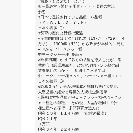
“素豚（もとぶた）”という
③一貫経営（繁殖＋肥育）・・・現在の主流
形態
◎日本で登録されている品種＝６品種
（Ｙ，Ｗ，Ｌ，Ｄ，Ｂ，Ｈ）
日本の養豚 ②
◎飼育の歴史と品種の変遷
◇産業的飼育は明治半ば以降（1877年（M20)、４
万頭）。1900年（M33）から政府が本格的に奨励
→UKから バークシャー種
中ヨークシャ一種 を輸入
◇昭和初期にかけて多くの品種を導入したが、消
費動向（調理用生肉）と飼育形態（少頭数の副
業養豚）の点から、1959年ころまでは、
中ヨークシャ一種８５％、バークシャー種１０％
日本の養豚 ③
◇昭和３５年から品種構成と飼育形態に大変化
大型品種の紹介と専業的大規模企業養豚
◇最初は大型品種と中ヨ－クシャ－種やバ－クシ
ャ－種との雑種。 その後、大型品種同士の雑
種生産へと移行・多頭飼育が進んだ
昭和１３年 １１４万頭 （戦前の最高）
昭和２１年
９万頭
昭和３４年 ２２４万頭