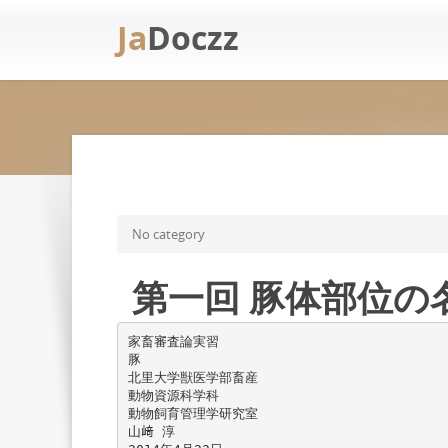
Ja
Doczz
No category
第一回 豚体部位の
家畜審査論実習
豚
北里大学獣医学部畜産
動物資源科学科
動物飼育管理学研究室
山﨑 淳