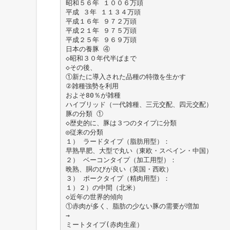
昭和５６年 １００６万頭
平成 ３年 １１３４万頭
平成１６年 ９７２万頭
平成２１年 ９７５万頭
平成２５年 ９６９万頭
日本の養豚 ④
◇昭和３０年代半ばまで
◇その後、
①新たに導入された品種の特徴を生かす
②雑種強勢を利用
およそ80％が雑種
ハイブリッド（一代雑種、三元交配、四元交配）
豚の分類 ①
◇歴史的に、豚は３つのタイプに分類
◎従来の分類
１） ラードタイプ（脂肪用型）：
早熟早肥、大型で丸い（東欧・スペイン・中国）
２） ベーコンタイプ（加工用型）：
晩熟、胴のびが良い（英国・西欧）
３） ポークタイプ（精肉用型）：
１）２）の中間（北米）
◇近年の世界的傾向
①赤肉が多く、脂肪の少ない豚の需要が増加
→
ミートタイプ(赤肉生産）