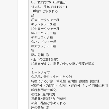
い。枝肉で70 kg前後が
好まれ、生体では100～1
10kgでと殺される
品
①大ヨークシャー種
②ランドレース種
①中ヨークシャー種
②バークシャー種
①デュロック種
②ハンプシャー種
③スポッテッド種
種
豚の分類 ②
◇近年の世界的傾向
①赤肉が多く、脂肪の少ない豚の需要が増加
→
ミートタイプ
②品種の特性を生かした交雑
特徴による分類：繁殖性･産肉性･強健性･抗病性
◇繁殖性・強健性・抗病性・産肉性 という特徴の利用
雑種利用が一般化
種雄豚≒産肉能力
種雌豚≒繁殖能力･強健性
の高い品種が求められる
豚の分類 ③