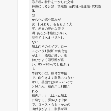
②品種の特性を生かした交雑
特徴による分類：繁殖性･産肉性･強健性･抗病性
体
型
からだの幅や深みが
説 十分あり、もももよく充
実。赤肉の豊かな型で
明 あるが体脂肪が厚い。
現在ではあまり見られ
ない
加工向きのタイプ。ロー
スとバラ(脇腹)の肉付き
がよく、脂肪が薄い。胴
伸びがよく頭頸部が軽
い。85～90kgでと殺され
る
早熟で小型。胴伸び中位
で、肉付きよく脂肪もつきや
すい。英国では60～70kgで
と殺され、精肉用に利用さ
れる
精肉用。ももはハム加工
に適する。胴伸びは中位
で、ロース・もも・かたの
肉付きがよく、脂肪が薄