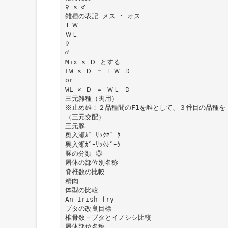
♀ × ♂
雑種の表記 メス ･ オス
ＬＷ
ＷＬ
♀
♂
Mix × Ｄ とする
LW × Ｄ ＝ ＬＷ Ｄ
or
WL × Ｄ ＝ ＷＬ Ｄ
三元雑種（肉用）
※止め雄：２品種間のF1を雌として、３番目の品種を
（三元交配）
三元豚
奥入瀬ｶﾞｰﾘｯｸﾎﾟｰｸ
奥入瀬ｶﾞｰﾘｯｸﾎﾟｰｸ
豚の分類 ⑤
屠体の部位別名称
脊椎数の比較
精肉
体型の比較
An Irish fry
ブタの改良目標
椎骨数－ブタとイノシシ比較
屠体部位名称