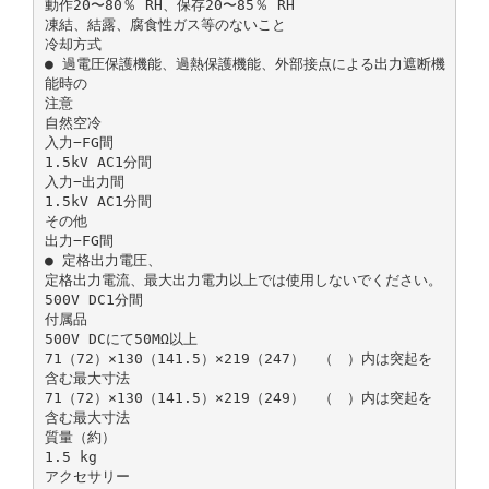
動作20〜80％ RH、保存20〜85％ RH
凍結、結露、腐食性ガス等のないこと
冷却方式
● 過電圧保護機能、過熱保護機能、外部接点による出力遮断機
能時の
注意
自然空冷
入力−FG間
1.5kV AC1分間
入力−出力間
1.5kV AC1分間
その他
出力−FG間
● 定格出力電圧、
定格出力電流、最大出力電力以上では使用しないでください。
500V DC1分間
付属品
500V DCにて50MΩ以上
71（72）×130（141.5）×219（247） （ ）内は突起を
含む最大寸法
71（72）×130（141.5）×219（249） （ ）内は突起を
含む最大寸法
質量（約）
1.5 kg
アクセサリー