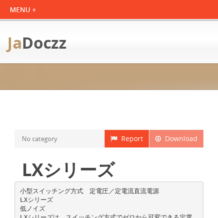
Ja
Doczz
Report
Download
No category
LXシリーズ
小型スイッチング方式 定電圧／定電流直流電源
LXシリーズ
低ノイズ
LXシリーズは、スイッチング方式でゼロから可変できる定電