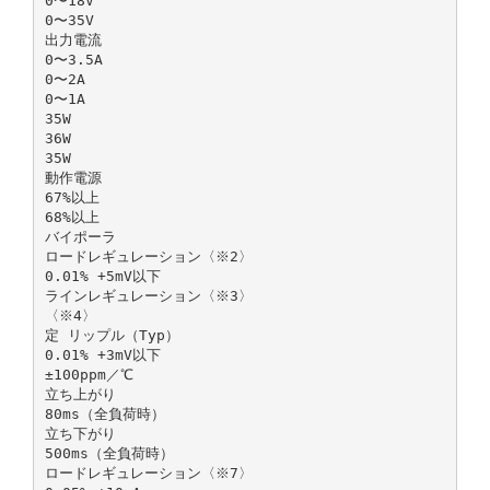
0〜18V
0〜35V
出力電流
0〜3.5A
0〜2A
0〜1A
35W
36W
35W
動作電源
67%以上
68%以上
バイポーラ
ロードレギュレーション〈※2〉
0.01% +5mV以下
ラインレギュレーション〈※3〉
〈※4〉
定 リップル（Typ）
0.01% +3mV以下
±100ppm／℃
立ち上がり
80ms（全負荷時）
立ち下がり
500ms（全負荷時）
ロードレギュレーション〈※7〉