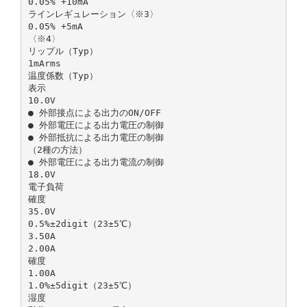
0.05% +10mA
ラインレギュレーション〈※3〉
0.05% +5mA
〈※4〉
リップル（Typ）
1mArms
温度係数（Typ）
表示
10.0V
● 外部接点による出力のON/OFF
● 外部電圧による出力電圧の制御
● 外部抵抗による出力電圧の制御
（2種の方法）
● 外部電圧による出力電流の制御
18.0V
電子負荷
確度
35.0V
0.5%±2digit（23±5℃）
3.50A
2.00A
確度
1.00A
1.0%±5digit（23±5℃）
湿度