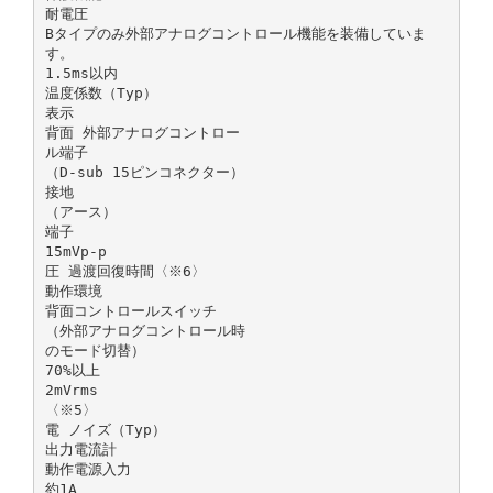
耐電圧
Bタイプのみ外部アナログコントロール機能を装備していま
す。
1.5ms以内
温度係数（Typ）
表示
背面 外部アナログコントロー
ル端子
（D-sub 15ピンコネクター）
接地
（アース）
端子
15mVp-p
圧 過渡回復時間〈※6〉
動作環境
背面コントロールスイッチ
（外部アナログコントロール時
のモード切替）
70%以上
2mVrms
〈※5〉
電 ノイズ（Typ）
出力電流計
動作電源入力
約1A