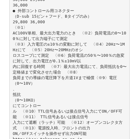
36,000
● 外部コントロール用コネクター
（D-sub 15ピン＋フード、Bタイプのみ）
29,800 36,000
〈※1〉
AC100V単相、最大出力電力のとき 〈※2〉負荷電流の0〜10
0％に対して出力端子にて測定
〈※3〉入力電圧の±10％の変動に対して 〈※4〉20Hz〜1M
Hzにて 〈※5〉20Hz〜20MHzのオシ
ロスコープにて測定 〈※6〉負荷電流の50％〜100％の急変
に対して、出力電圧が0.1％±10mV以
内に回復する時間 〈※7〉最大出力電流にて、負荷抵抗を0〜
定格値まで変化させた場合 〈※8〉
負荷までの導線の電圧降下を片道1Vまで補償〈※9〉電圧
（0〜10V）
、
抵抗
（0〜10KΩ）
にてコントロー
ル 〈※10〉TTL信号あるいは接点信号入力にてON／OFF可
能 〈※11〉 TTL信号あるいは接点信号
入力にて遮断（ラッチ）可能 〈※12〉オープンコレクタ方
式 〈※13〉電源投入時、フロントの出力
ON／OFFスイッチを操作せず出力ON可能