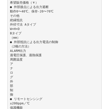
希望販売価格（￥）
● 外部接点による出力遮断
動作0〜40℃、保存-20〜70℃
その他
絶縁抵抗
外径寸法 Aタイプ
W×H×D
Bタイプ
（mm）
● 外部抵抗による出力電流の制御
（2種の方法）
ALARM出力
過電圧保護、過熱保護
周囲温度
ア
ナ
ロ
グ
外
部
制
御
● リモートセンシング
±200ppm／℃
保護機能