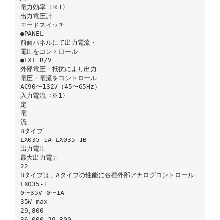
電力効率〈※1〉
出力電圧計
モードスイッチ
●PANEL
前面パネルにて出力電流・
電圧をコントロール
●EXT R/V
外部電圧・抵抗により出力
電圧・電流をコントロール
AC90〜132V（45〜65Hz）
入力電流〈※1〉
定
電
流
Bタイプ
LX035-1A LX035-1B
出力電圧
最大出力電力
22
Bタイプは、Aタイプの性能に各種外部アナログコントロール
LX035-1
0〜35V 0〜1A
35W max
29,800
36,000 29,800