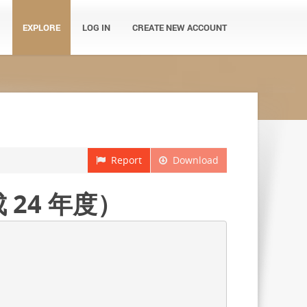
EXPLORE
LOG IN
CREATE NEW ACCOUNT
Report
Download
24 年度）