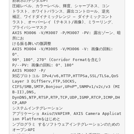
割表示のデジタルPT
圧縮レベル、カラーレベル、輝度、シャープネス、コン
トラスト、ホワイトバランス、露出コントロール、逆光
補正、ワイドダイナミックレンジ – ダイナミックコント
ラスト、オーバーレイ (テキスト/画像)、ミラーリング、
プライバシーマスク
AXIS M3006 ‑V/M3007 ‑P/M3007 ‑PV: 露出ゾーン、暗
所にお
ける振る舞いの微調整
AXIS M3004 ‑V/M3005 ‑V/M3006 ‑V: 画像の回転:
0°、
90°、180°、270° (Corridor Formatを含む)
P/‑‑PV: 画像の回転: 0°、180°
AXIS M3007 ‑P/
対応プロトコル IPv4/v6,HTTP,HTTPSa,SSL/TLSa,QoS
Layer 3 DiffServ,FTP,SOCKS,
CIFS/SMB,SMTP,Bonjour,UPnP™,SNMPv1/v2c/v3 (MI
B‑II),DNS,
DynDNS,NTP,RTSP,RTP,TCP,UDP,IGMP,RTCP,ICMP,DH
CP,ARP
システムインテグレーション
アプリケーショ AxisのVAPIX®、AXIS Camera Applicat
ion Platformをはじめと
ンプログラミ するソフトウェアインテグレーションのための
オープンAPI