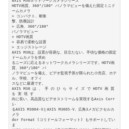
AXIS M30ネットワークカメラシリーズ
HDTV画質、360°/180° パノラマビューを備えた固定ミニド
ームカメラ
> コンパクト、耐衝
撃、防塵設計
> 広角、360°/180°
パノラマビュー
> HDTV画質
> 容易で柔軟な設置
> エッジストレージ
AXIS M30は、設置が容易な、目立たない、手頃な価格の固定
ドームカメラを求め
るニーズに応えるネットワークカメラシリーズです。HDTV画
質、360°/180° パ
ノラマビューを備え、ビデオ監視予算が限られた小売店、ホテ
ル、学校、オフィ
スなどに最適です。
AXIS M30 は 、 手 の ひ ら サ イ ズ で HDTV 画 質
を 実 現 す
向に長い、高品質なビデオストリームを実現するAxis Corr
i‑
るAXIS M3004‑VとAXIS M3005‑V、広角3メガピクセルカ
メラ
dor Format (コリドールフォーマット) もサポートしてい
ま