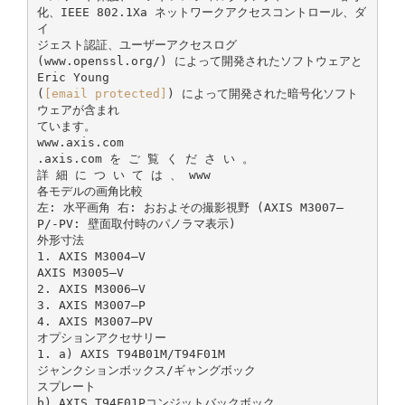
化、IEEE 802.1Xa ネットワークアクセスコントロール、ダ
イ
ジェスト認証、ユーザーアクセスログ
(www.openssl.org/) によって開発されたソフトウェアと
Eric Young
(
[email protected]
) によって開発された暗号化ソフト
ウェアが含まれ
ています。
www.axis.com
.axis.com を ご 覧 く だ さ い 。
詳 細 に つ い て は 、 www
各モデルの画角比較
左: 水平画角 右: おおよその撮影視野 (AXIS M3007–
P/‑PV: 壁面取付時のパノラマ表示)
外形寸法
1. AXIS M3004–V
AXIS M3005–V
2. AXIS M3006–V
3. AXIS M3007–P
4. AXIS M3007–PV
オプションアクセサリー
1. a) AXIS T94B01M/T94F01M
ジャンクションボックス/ギャングボック
スプレート
b) AXIS T94F01Pコンジットバックボック