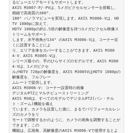
るビューエリアモードもサポートします。
AXIS M3007‑P/‑PVは、5メガピクセルセンサーを搭載し、
精細で高画質の360°、
180° パノラマビューを実現します。AXIS M3006‑Vは、HD
TV 1080pに加えて、
HDTV 1080pの約1.5倍の解像度を持つ3メガピクセル映像ス
トリームをサポート
します。水平画角が134° のAXIS M3006‑Vは、コーナー近
くに設置することによ
り、エリア全体をカバーすることができます。AXIS M300
4‑V、AXIS M3005‑Vは、
シリーズ最小の、手のひらサイズのモデルです。AXIS M300
4‑Vは、1メガピクセ
ル/HDTV 720pの解像度を、AXIS M3005VはHDTV 1080pの
解像度を、フルフレー
ムレートで提供します。
AXIS M3006‑V: コーナー設置時の画像
デジタルPTZとマルチビューストリーミング
AXIS M30は、すべてのモデルでデジタルPTZ(パン・チル
ト・ズーム)機能を備え
ています。カメラを設置した後に、まるでバリフォーカルレン
ズのカメラをリ
モートで調整するかのように、カメラの画角を調整することが
できます。この
機能は、広画角、高解像度のAXIS M3006‑Vで使用するとよ