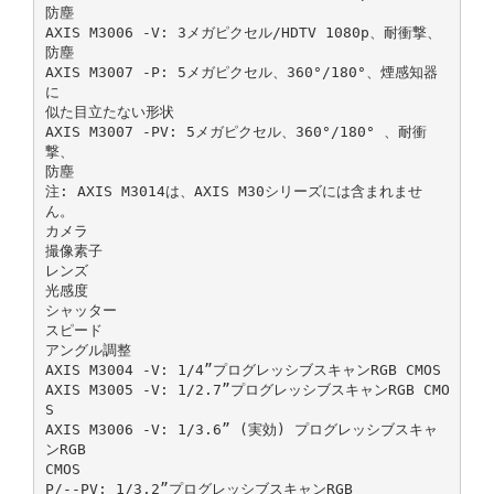
防塵
AXIS M3006 ‑V: 3メガピクセル/HDTV 1080p、耐衝撃、
防塵
AXIS M3007 ‑P: 5メガピクセル、360°/180°、煙感知器
に
似た目立たない形状
AXIS M3007 ‑PV: 5メガピクセル、360°/180° 、耐衝
撃、
防塵
注: AXIS M3014は、AXIS M30シリーズには含まれませ
ん。
カメラ
撮像素子
レンズ
光感度
シャッター
スピード
アングル調整
AXIS M3004 ‑V: 1/4”プログレッシブスキャンRGB CMOS
AXIS M3005 ‑V: 1/2.7”プログレッシブスキャンRGB CMO
S
AXIS M3006 ‑V: 1/3.6” (実効) プログレッシブスキャ
ンRGB
CMOS
P/‑‑PV: 1/3.2”プログレッシブスキャンRGB