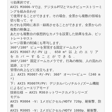
り効果的です。
AXIS M3006‑Vでは、デジタルPTZとマルチビューストリーミ
ングを組み合わせ
て使用することができます。その場合、全景から複数の領域を
切り取って、そ
れぞれを同時に表示・録画させることができます。全景からの
複数の映像は、
あたかも複数台の仮想的なカメラを設置した効果を生み、ビッ
トレートやスト
レージ容量の削減にも寄与します。
360°/180° ビューを実現する固定ドームカメラ
AXIS M3007‑P/‑PV は 、 650 m² 以 上 の エ リ ア
を カ バ ー す る こ と が で き る 、
360°/180° 固定ドームカメラです。行為の検知、人の流れの
追跡、エリア
管理の向上などに役立ちます。
上: AXIS M3007‑P/‑PV: 360° オーバービュー (240 m
²)
下: AXIS M3007P/PV: デジタルパン/チルト/ズーム機能
によるビューエリアモード
技術仕様 ‒ AXIS M30ネットワークカメラシリーズ
モデル
AXIS M3004 ‑V: 1メガピクセル/HDTV 720p、耐衝撃、防
塵
AXIS M3005 ‑V: 2メガピクセル/HDTV 1080p、耐衝撃、