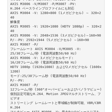
AXIS M3006 ‑V/M3007 ‑P/M3007 ‑PV:
H.264 ベースラインプロファイルにも対応
AXIS M3004 ‑V: 1280×800 (1メガピクセル) ～ 320×2
40
解像度
AXIS M3005 ‑V: 1920×1080 (HDTV 1080p) ～ 320×2
40
AXIS M3006 ‑V: 2048×1536 (3メガピクセル)～160×90
P/‑‑PV: 2592×1944 (5メガピクセル) ～160×90
AXIS M3007 ‑P/
フレームレート AXIS M3004 ‑V/M3005 ‑V:
25/30フレーム/秒 (電源周波数50/60 Hz)
AXIS M3006 ‑V: 3メガピクセルモード:
16/20フレーム/秒 (電源周波数50/60 Hz)
HDTV 1080p (1920x1080) および2メガピクセル (1600x
1200)
モード:25/30フレーム秒 (電源周波数50/60 Hz)
P/‑‑PV:
AXIS M3007 ‑P/
12フレーム/秒 (360°オーバービューおよびパノラマビュー)
個別設定可能なH.264、Motion JPEGマルチストリーム、フ
ビデオ
ストリーミング レームレートと帯域幅が制御可能、VBR/CBR
H.264
マルチビュー AXIS M3006 ‑V: 最大8つのビューエリアを