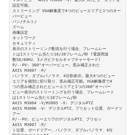
設定可能。
ストリーミング VGA解像度で4つのビューエリアと1つのオー
バービュー
パン/チルト/
ズーム
画像設定
ネットワーク
セキュリティ
表示のストリーミング配信を行う場合、フレームレー
トは1ストリーム当たり16/20フレーム/秒 (電源周波
数50/60Hz、3メガピクセルキャプチャーモード)
P/‑‑PV: 360°オーバービュー。歪み補正された
AXIS M3007 ‑P/
パノラマ、ダブルパノラマ、4分割表示。最大4つのビュー
エリアを個別に切り取り、歪み補正可能。VGA解像度で4
つの歪み補正されたビューエリアと1つの360°オーバー
ビュー表示のストリーミングを行う場合、フレームレート
は1ストリーム当たり10フレーム/秒
AXIS M3004 ‑V/M3005 ‑V: デジタルPTZ
AXIS M3006 ‑V: デジタルPTZ、プリセット位置、ガードツ
アー
P/‑‑PV: ビューエリアのデジタルPTZ、プリセッ
AXIS M3007 ‑P/
ト位置、ガードツアー。パノラマ、ダブルパノラマ、4分