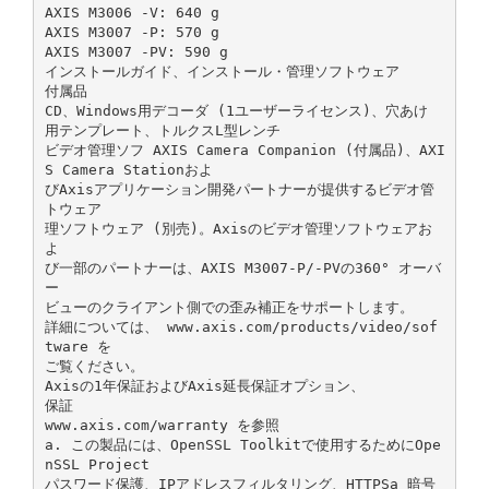
AXIS M3006 ‑V: 640 g
AXIS M3007 ‑P: 570 g
AXIS M3007 ‑PV: 590 g
インストールガイド、インストール・管理ソフトウェア
付属品
CD、Windows用デコーダ (1ユーザーライセンス)、穴あけ
用テンプレート、トルクスL型レンチ
ビデオ管理ソフ AXIS Camera Companion (付属品)、AXI
S Camera Stationおよ
びAxisアプリケーション開発パートナーが提供するビデオ管
トウェア
理ソフトウェア (別売)。Axisのビデオ管理ソフトウェアお
よ
び一部のパートナーは、AXIS M3007‑P/‑PVの360° オーバ
ー
ビューのクライアント側での歪み補正をサポートします。
詳細については、 www.axis.com/products/video/sof
tware を
ご覧ください。
Axisの1年保証およびAxis延長保証オプション、
保証
www.axis.com/warranty を参照
a. この製品には、OpenSSL Toolkitで使用するためにOpe
nSSL Project
パスワード保護、IPアドレスフィルタリング、HTTPSa 暗号