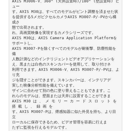
AXIS M3006‑V、360° (天井設置時)/180° (壁設置時) ビ
ュー
す。AXIS M30は、すべてのモデルがピント調整を済ませた状
を提供する5メガピクセルカメラAXIS M3007‑P/‑PVから構
成さ
態で出荷されます。
れ、高画質映像を実現するカメラシリーズです。
AXIS M30は、AXIS Camera Application Platformを
サポートし、
AXIS M3007‑Pを除くすべてのモデルが耐衝撃、防塵性能を
備
人数計測などのインテリジェントビデオアプリケーションを
え、黒または白色のスキンカバーを使用して、取り付けネ
利用できます。AXIS M3006‑V、AXIS M3007‑P/‑PVは、よ
り充
ジを隠すことができます。スキンカバーは、インテリアデ
実した映像分析性能を備えています。
ザインに合わせて別の色に塗り替えることもできます。こ
れらのモデルは、壁面または天井に設置することができま
AXIS M30 は 、 メ モ リ ー カ ー ド ス ロ ッ ト を
搭 載 し 、 録 画 を
す。AXIS M3007‑Pは、煙感知器に似た外見を持ち、より目
立
ローカルに保存できるため、ビデオ管理を容易に行えま
たずに監視を行えるモデルです。