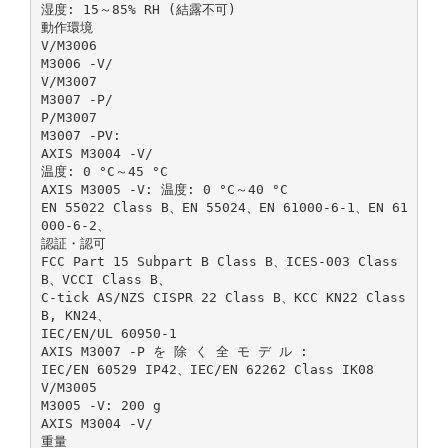
湿度: 15～85% RH (結露不可)
動作環境
V/M3006
M3006 ‑V/
V/M3007
M3007 ‑P/
P/M3007
M3007 ‑PV:
AXIS M3004 ‑V/
温度: 0 °C～45 °C
AXIS M3005 ‑V: 温度: 0 °C～40 °C
EN 55022 Class B、EN 55024、EN 61000‑6‑1、EN 61
000‑6‑2、
認証・認可
FCC Part 15 Subpart B Class B、ICES‑003 Class
B、VCCI Class B、
C‑tick AS/NZS CISPR 22 Class B、KCC KN22 Class
B, KN24、
IEC/EN/UL 60950‑1
AXIS M3007 ‑P を 除 く 全 モ デ ル :
IEC/EN 60529 IP42、IEC/EN 62262 Class IK08
V/M3005
M3005 ‑V: 200 g
AXIS M3004 ‑V/
重量