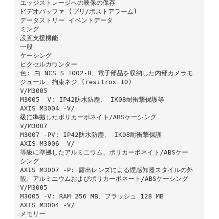
エッジストレージへの映像の保存
ビデオバッファ (プリ/ポストアラーム)
データストリー イベントデータ
ミング
設置支援機能
一般
ケーシング
ピクセルカウンター
色: 白 NCS S 1002‑B、電子部品を収納した内部カメラモ
ジュール、拘束ネジ (resitrox 10)
V/M3005
M3005 ‑V: IP42防水防塵、 IK08耐衝撃保護等
AXIS M3004 ‑V/
級に準拠したポリカーボネイト/ABSケーシング
V/M3007
M3007 ‑PV: IP42防水防塵、 IK08耐衝撃保護
AXIS M3006 ‑V/
等級に準拠したアルミニウム、ポリカーボネイト/ABSケー
シング
AXIS M3007 ‑P: 露出レンズによる煙感知器スタイルの外
観、アルミニウムおよびポリカーボネート/ABSケーシング
V/M3005
M3005 ‑V: RAM 256 MB、フラッシュ 128 MB
AXIS M3004 ‑V/
メモリー