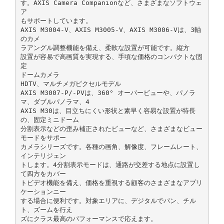
す。AXIS Camera Companionなど、さまざまなソフトウェ
ア
もサポートしています。
AXIS M3004‑V、AXIS M3005‑V、AXIS M3006‑Vは、3軸
のカメ
ラアングル調整機能を備え、柔軟な設置が可能です。縦方
設置が容易で高画質を実現する、手頃な価格のコンパクトな固
定
ドームカメラ
HDTV、マルチメガピクセルモデル
AXIS M3007‑P/‑PVは、360° オーバービューや、パノラ
マ、ダブルパノラマ、4
AXIS M30は、目立ちにくい形状と素早く容易な設置が特長
の、固定ミニドーム
分割表示などの歪み補正されたビューなど、さまざまなビュー
モードをサポー
カメラシリーズです。各種の画角、解像度、フレームレート、
インテリジェン
トします。4分割表示モードは、通路が交差する地点に設置し
て四方をカバー
トビデオ機能を備え、価格を重視する顧客のさまざまなアプリ
ケーションニー
する場合に便利です。対象エリアに、デジタルでパン、チル
ト、ズームを行え
ズにクラス最高のパフォーマンスで応えます。