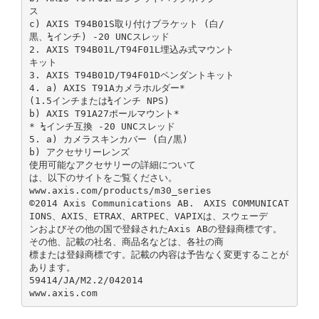
ス
c) AXIS T94B01S取り付けブラケット (白/
黒、¼インチ) ‑20 UNCスレッド
2. AXIS T94B01L/T94F01L埋込み式マウント
キット
3. AXIS T94B01D/T94F01Dペンダントキット
4. a) AXIS T91Aカメラホルダー*
(1.5インチまたは¾インチ NPS)
b) AXIS T91A27ポールマウント*
* ¼インチ互換 ‑20 UNCスレッド
5. a) カメラスキンカバー (白/黒)
b) アクセサリーレンズ
使用可能なアクセサリーの詳細について
は、以下のサイトをご覧ください。
www.axis.com/products/m30̲series
©2014 Axis Communications AB. AXIS COMMUNICAT
IONS、AXIS、ETRAX、ARTPEC、VAPIXは、スウェーデ
ンおよびその他の国で登録されたAxis ABの登録商標です。
その他、記載の社名、商品名などは、各社の商
標または登録商標です。記載の内容は予告なく変更することが
あります。
59414/JA/M2.2/042014