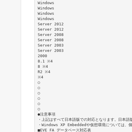
Windows
Windows
Windows
Windows
Server 2012
Server 2012
Server 2008
Server 2008
Server 2003
Server 2003
2000
8.1 ※4
8 ※4
R2 ※4
※4
○
○
○
○
○
○
●注意事項
・上記はすべて日本語版での対応となります。日本語版
・Windows XP Embeddedや仮想環境について
■EVE FA データベース対応表