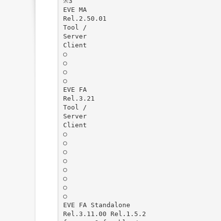
※3
EVE MA
Rel.2.50.01
Tool /
Server
Client
○
○
○
○
EVE FA
Rel.3.21
Tool /
Server
Client
○
○
○
○
○
○
○
○
EVE FA Standalone
Rel.3.11.00 Rel.1.5.2