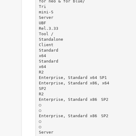
for neo & for blue/
Tri
mini-S
Server
UBF
Rel.3.33
Tool /
Standalone
Client
Standard
x64
Standard
x64
R2
Enterprise, Standard x64 SP1
Enterprise, Standard x86, x64
SP2
R2
Enterprise, Standard x86 SP2
○
○
Enterprise, Standard x86 SP2
○
○
Server