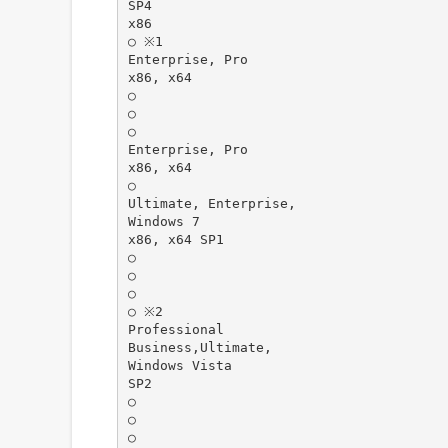
SP4
x86
○ ※1
Enterprise, Pro
x86, x64
○
○
○
Enterprise, Pro
x86, x64
○
Ultimate, Enterprise,
Windows 7
x86, x64 SP1
○
○
○
○ ※2
Professional
Business,Ultimate,
Windows Vista
SP2
○
○
○