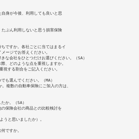
た自身が今後、利用しても良いと思
、たぶん利用しないと思う損害保険
持ちですか。各社ごとに当てはまるイ
イメージでお答えください。
きな会社をひとつだけお選びください。（SA）
ぶ際、どのような点を重視しますか。
て重視する割合をご記入ください。
でも選んでください。（MA）
か。複数の自動車保険にご加入の方は、
たか。（SA）
他の保険会社の商品との比較検討を
しようと思いましたか）。
は何ですか。