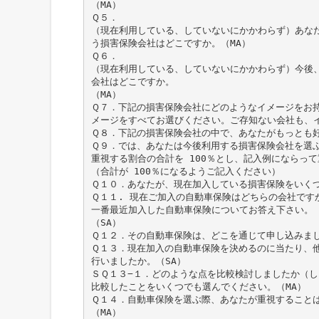
（MA）
Ｑ５．
（現在利用している、していないにかかわらず）あな
う損害保険会社はどこですか。（MA）
Ｑ６．
（現在利用している、していないにかかわらず）今後
会社はどこですか。
（MA）
Ｑ７．下記の損害保険会社にどのようなイメージをお
メージをすべてお選びください。ご存知ない会社も、
Ｑ８．下記の損害保険会社の中で、あなたがもっとも好
Ｑ９．では、あなたは今後利用する損害保険会社を選
重視する割合の合計を 100％とし、記入例にならっ
（合計が 100％になるようご記入ください）
Ｑ１０．あなたが、現在加入している損害保険をいくつ
Ｑ１１. 現在ご加入の自動車保険はどちらの会社です
一番最近加入した自動車保険についてお答え下さい。
（SA）
Ｑ１２．その自動車保険は、どこを通じて申し込みまし
Ｑ１３．現在加入の自動車保険を決めるのに当たり、
行いましたか。（SA）
ＳＱ１３−１．どのような点を比較検討しましたか（
比較したことをいくつでも選んでください。（MA）
Ｑ１４．自動車保険を選ぶ際、あなたが重視すること
（MA）