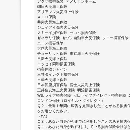
アクサ損害保険 アメリカンホーム
朝日火災海上保険
アリアンツ火災海上保険
ＡＩＵ保険
共栄火災海上保険
ジェイアイ傷害火災保険
スミセイ損害保険 セコム損害保険
ゼネラリ保険 セゾン自動車火災保険 ソニー損害保険
エース損害保険
大同火災海上保険
チューリッヒ保険 東京海上火災保険
日新火災海上保険
ニッセイ同和損害保険
損害保険ジャパン
三井ダイレクト損害保険
日動火災海上保険
日本興亜損害保険 富士火災海上保険
三井住友海上火災保険 明治損害保険
安田ライフ損害保険 安田ライフダイレクト損害保険 
ロンドン保険（ロイヤル・ダイレクト）
Ｑ２．最近１年間に広告を見聞きしたことがある損害
をお選びください。
（MA）
Ｑ３．あなた自身が今までに利用したことのある損害保
Ｑ４．あなた自身が現在利用している損害保険会社は