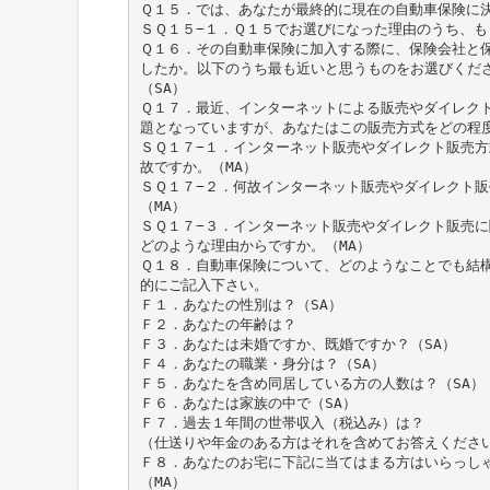
Ｑ１５．では、あなたが最終的に現在の自動車保険に決
ＳＱ１５−１．Ｑ１５でお選びになった理由のうち、も
Ｑ１６．その自動車保険に加入する際に、保険会社と
したか。以下のうち最も近いと思うものをお選びくだ
（SA）
Ｑ１７．最近、インターネットによる販売やダイレク
題となっていますが、あなたはこの販売方式をどの程度
ＳＱ１７−１．インターネット販売やダイレクト販売
故ですか。（MA）
ＳＱ１７−２．何故インターネット販売やダイレクト
（MA）
ＳＱ１７−３．インターネット販売やダイレクト販売に
どのような理由からですか。（MA）
Ｑ１８．自動車保険について、どのようなことでも結
的にご記入下さい。
Ｆ１．あなたの性別は？（SA）
Ｆ２．あなたの年齢は？
Ｆ３．あなたは未婚ですか、既婚ですか？（SA）
Ｆ４．あなたの職業・身分は？（SA）
Ｆ５．あなたを含め同居している方の人数は？（SA）
Ｆ６．あなたは家族の中で（SA）
Ｆ７．過去１年間の世帯収入（税込み）は？
（仕送りや年金のある方はそれを含めてお答えください
Ｆ８．あなたのお宅に下記に当てはまる方はいらっし
（MA）