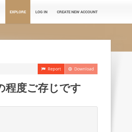
EXPLORE
LOG IN
CREATE NEW ACCOUNT
Report
Download
の程度ご存じです