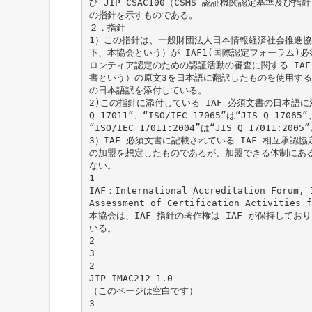
び JIP-CSAC100（CSMS 認証機関認定基準及
の指針を示すものである。
２．指針
1）この指針は、一般財団法人日本情報経済社会推進協
下、本協会という）が IAF1(国際認定フォーラム)必須文
ロンティア認定のための認証活動の審査に関する IAF 
書という）の原文3を日本語に翻訳したものを使用する
の日本語訳を添付している。
2)この指針に添付している IAF 必須文書の日本語に対し、
Q 17011”、“ISO/IEC 17065”は“JIS Q 17065”
“ISO/IEC 17011:2004”は“JIS Q 17011:
3）IAF 必須文書に記載されている IAF 相互承認
の加盟を想定したものであるが、加盟できる体制にあ
ない。
1
IAF：International Accreditation Forum, 
Assessment of Certification Activities f
本協会は、IAF 指針の著作権は IAF が保持して
いる。
2
3
2
JIP-IMAC212-1.0
（このページは空白です）
3