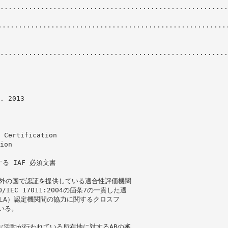
........................................................
.....................................................
........................................................
. 2013
 Certification
ion
 IAF 必須文書
以外の国で認証を提供している適合性評価機関
IEC 17011:2004の箇条7の一貫した適
MLA）認定機関間の協力に関するクロスフ
いる。
は、主要な活動が行われている所在地に対するABの審