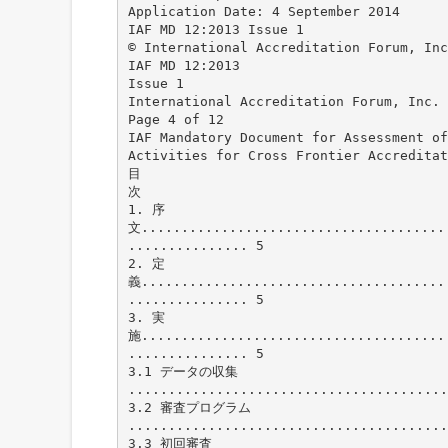
Application Date: 4 September 2014
IAF MD 12:2013 Issue 1
© International Accreditation Forum, Inc
IAF MD 12:2013
Issue 1
International Accreditation Forum, Inc.
Page 4 of 12
IAF Mandatory Document for Assessment of
Activities for Cross Frontier Accreditat
目
次
1. 序
文......................................
............... 5
2. 定
義......................................
............... 5
3. 実
施......................................
............... 5
3.1 データの収集
........................................
3.2 審査プログラム
........................................
3.3 初回審査