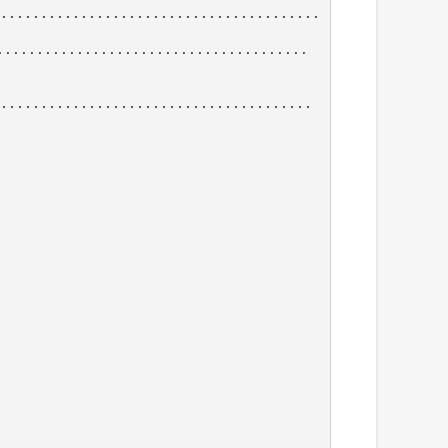
........................................
.....................................
.......................................