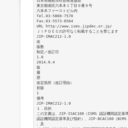
日本情報経済社会推進協会
東京都港区六本木１丁目９番９号
六本木ファーストビル内
Tel.03-5860-7570
Fax.03-5573-0564
URL http://www.isms.jipdec.or.jp/
ＪＩＰＤＥＣの許可なく転載することを禁じます
JIP-IMAC212-1.0
改
版数
制定／改訂日
1.0
2014.9.4
版
履
歴
改定箇所（改訂理由）
初版
1
備考
JIP-IMAC212-1.0
１．目的
この文書は、JIP-ISAC100（ISMS 認証機関認定基準
認証機関認定基準及び指針）、JIP-BCAC100（BC
、及