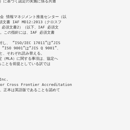
び指針）に基づく認定の実施に係る共通
会 情報マネジメント推進センター（以
書 IAF MD12:2013（クロスフ
必須文書2）（以下、IAF 必須文
。この指針には、IAF 必須文書
 “ISO/IEC 17011”は“JIS
、“ISO 9001”は“JIS Q 9001”、
2005”と、それぞれ読み替える。
協定（MLA）に関する事項は、協定へ
ることを前提としている訳では
Inc.
or Cross Frontier Accreditation
おり、正本は英語版であることを認めて