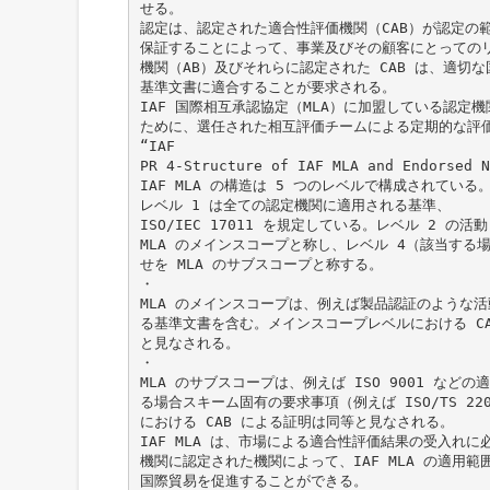
せる。
認定は、認定された適合性評価機関（CAB）が認定の
保証することによって、事業及びその顧客にとってのリ
機関（AB）及びそれらに認定された CAB は、適切
基準文書に適合することが要求される。
IAF 国際相互承認協定（MLA）に加盟している認定
ために、選任された相互評価チームによる定期的な評価を
“IAF
PR 4-Structure of IAF MLA and Endorse
IAF MLA の構造は 5 つのレベルで構成されている
レベル 1 は全ての認定機関に適用される基準、
ISO/IEC 17011 を規定している。レベル 2 
MLA のメインスコープと称し、レベル 4（該当する
せを MLA のサブスコープと称する。
・
MLA のメインスコープは、例えば製品認証のような活動と
る基準文書を含む。メインスコープレベルにおける C
と見なされる。
・
MLA のサブスコープは、例えば ISO 9001 な
る場合スキーム固有の要求事項（例えば ISO/TS 2
における CAB による証明は同等と見なされる。
IAF MLA は、市場による適合性評価結果の受入れに必
機関に認定された機関によって、IAF MLA の適用
国際貿易を促進することができる。