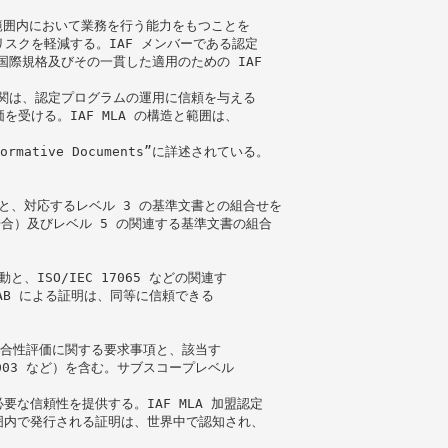
範囲内において業務を行う能力をもつことを
スクを軽減する。IAF メンバーである認定
な国際規格及びその一貫した適用のための IAF
機関は、認定プログラムの運用に信頼を与える
受ける。IAF MLA の構造と範囲は、
d Normative Documents”に詳述されている。
。
の活動と、対応するレベル 3 の基準文書との組合せを
場合）及びレベル 5 の関連する基準文書の組合
、ISO/IEC 17065 などの関連す
AB による証明は、同等に信頼できる
どの適合性評価に関する要求事項と、該当す
2003 など）を含む。サブスコープレベル
要な信頼性を提供する。IAF MLA 加盟認定
範囲内で発行される証明は、世界中で認知され、