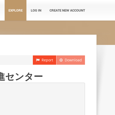
EXPLORE
LOG IN
CREATE NEW ACCOUNT
Report
Download
推進センター