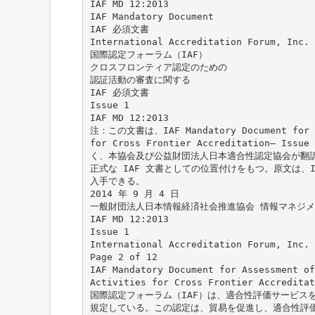
IAF MD 12:2013
IAF Mandatory Document
IAF 必須文書
International Accreditation Forum, Inc.
国際認定フォーラム（IAF）
クロスフロンティア認定のための
認証活動の審査に関する
IAF 必須文書
Issue 1
IAF MD 12:2013
注：この文書は、IAF Mandatory Document for As
for Cross Frontier Accreditation– Is
く、本協会及び公益財団法人日本適合性認定協会が翻
正式な IAF 文書としての位置付けをもつ。原文は、I
入手できる。
2014 年 9 月 4 日
一般財団法人日本情報経済社会推進協会 情報マネジ
IAF MD 12:2013
Issue 1
International Accreditation Forum, Inc.
Page 2 of 12
IAF Mandatory Document for Assessment of
Activities for Cross Frontier Accreditat
国際認定フォーラム（IAF）は、適合性評価サービス
規定している。この認定は、貿易を促進し、適合性評