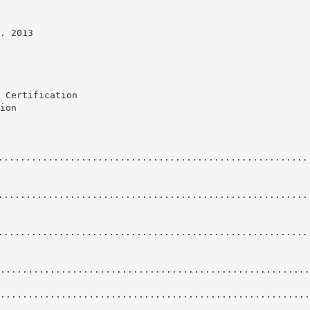
. 2013
 Certification
ion
........................................................
........................................................
........................................................
........................................................
........................................................