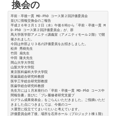
換会の
卒前・卒後一貫 MD-PhD コース第２回評価委員会
並びに情報交換会のご報告
平成２６年２月１２日（水）午後６時から「卒前・卒後一貫 M
D-PhD コース第２回評価委員会」が、群
馬大学医学部アメニティ講義室（アメニティモール２階）で開
催されました。
今回は外部より３名の評価委員をお招きしました。
松井 秀樹先生
竹田 扇先生
中田 隆夫先生
岡山大学大学院
山梨大学大学院
東京医科歯科大学大学院
医歯薬総合研究科教授
医学工学総合研究部教授
医歯学総合研究科教授
先生方には１月末発行の「卒前・卒後一貫 MD-PhD コース中
間報告書」並びに「プレ履修者研究支援プ
ログラム成果発表会」をごらんいただきました。ご指摘いただ
きました点につきましては、今後のコー
ス運営に役立ててまいりたいと考えています。
評価委員会終了後、場所を石井ホール（プロジェクト棟１階）