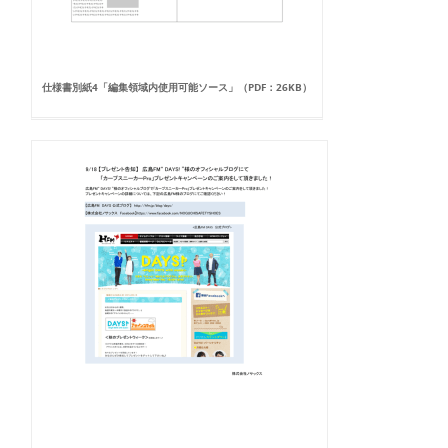
仕様書別紙4「編集領域内使用可能ソース」（PDF：26KB）