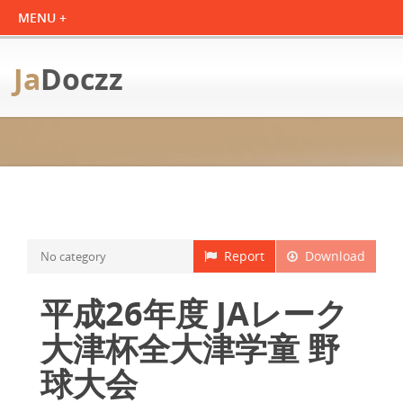
Ja
Doczz
Report
Download
No category
平成26年度 JAレーク
大津杯全大津学童 野
球大会